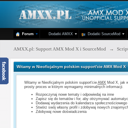
Forum
Dodatki AMXX
Dodatki SourceMod
AMXX.pl: Support AMX Mod X i SourceMod
→
Scri
Witamy w Nieoficjalnym polskim support'cie AMX Mod X
Witamy w Nieoficjalnym polskim support'cie
AMX
Mod X, jak w
prosty proces w którym wymagamy minimalnych informacji.
Rozpoczynaj nowe tematy i odpowiedaj na inne
Zapisz się do tematów i for, aby otrzymywać automatyc
Dodawaj wydarzenia do kalendarza społecznościowego
Stwórz swój własny profil i zdobywaj nowych znajomyc
Zdobywaj nowe doświadczenia