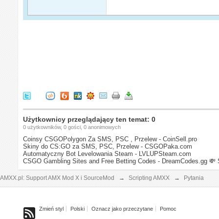
Użytkownicy przeglądający ten temat: 0
0 użytkowników, 0 gości, 0 anonimowych
Coinsy CSGOPolygon Za SMS, PSC , Przelew - CoinSell.pro
Skiny do CS:GO za SMS, PSC, Przelew - CSGOPaka.com
Automatyczny Bot Levelowania Steam - LVLUPSteam.com
CSGO Gambling Sites and Free Betting Codes - DreamCodes.gg
💸 
AMXX.pl: Support AMX Mod X i SourceMod
→
Scripting AMXX
→
Pytania
Zmień styl
Polski
Oznacz jako przeczytane
Pomoc