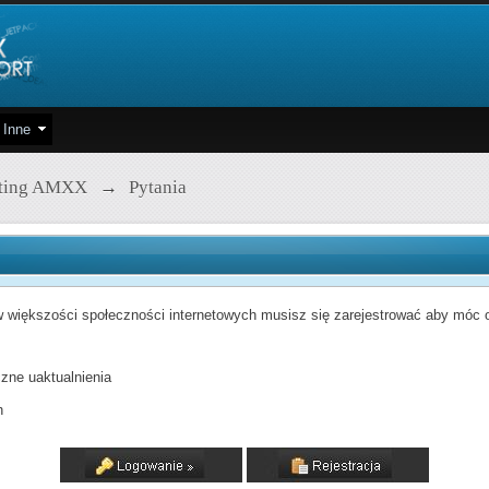
Inne
pting AMXX
→
Pytania
 większości społeczności internetowych musisz się zarejestrować aby móc od
zne uaktualnienia
h