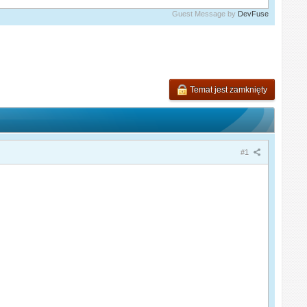
Guest Message by
DevFuse
Temat jest zamknięty
#1