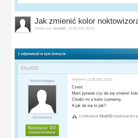
Jak zmienić kolor noktowizor
Temat rozp.
Skull3D
,
12.08.2011 20:52
1 odpowiedź w tym temacie
Skull3D
Napisano
12.08.2011 20:52
Wszechmogący
Cześć
Mam pytanie czy da się zmienić kolo
Chodzi mi o kolor czerwony.
A jak da się to jak?
Użytkownik
Skull3D
edytował ten p
Zbanowany
Reputacja: 102
Zaawansowany