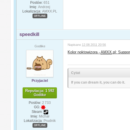
Postów:
651
Imię:
Andrzej
Lokalizacja:
AMXX.PL
OFFLINE
speedkill
Napisano
12.08.2011 20:56
Godlike
Kolor noktowizora -
AMXX
.pl: Suppo
Cytat
Przyjaciel
If you can dream it, you can do it.
Reputacja: 1 592
Godlike
Postów:
2 733
GG:
Steam:
Imię:
Michał
Lokalizacja:
Prudnik
OFFLINE