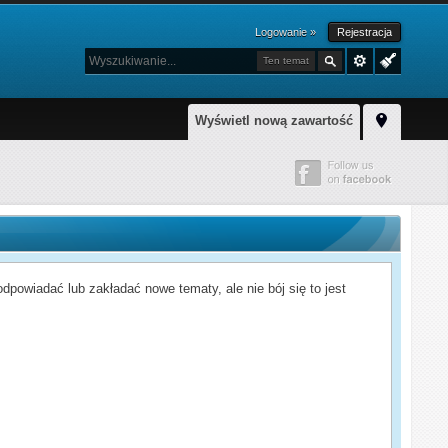
Logowanie »
Rejestracja
Ten temat
Wyświetl nową zawartość
powiadać lub zakładać nowe tematy, ale nie bój się to jest