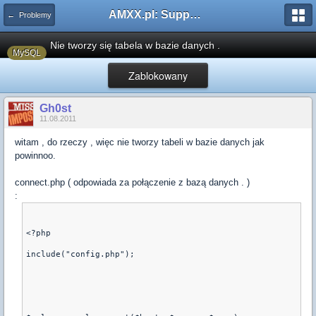
AMXX.pl: Support AMX Mod X i SourceMod
← Problemy
Nie tworzy się tabela w bazie danych .
MySQL
Zablokowany
Gh0st
11.08.2011
witam , do rzeczy , więc nie tworzy tabeli w bazie danych jak
powinnoo.
connect.php ( odpowiada za połączenie z bazą danych . )
:
<?php
include("config.php");