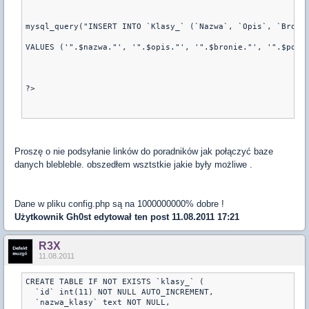
mysql_query("INSERT INTO `Klasy_` (`Nazwa`, `Opis`, `Broni
VALUES ('".$nazwa."', '".$opis."', '".$bronie."', '".$pobi
?>
Proszę o nie podsyłanie linków do poradników jak połączyć baze
danych blebleble. obszedłem wsztstkie jakie były możliwe .
Dane w pliku config.php są na 1000000000% dobre !
Użytkownik
Gh0st
edytował ten post 11.08.2011 17:21
R3X
11.08.2011
CREATE TABLE IF NOT EXISTS `klasy_` (

  `id` int(11) NOT NULL AUTO_INCREMENT,

  `nazwa_klasy` text NOT NULL,
