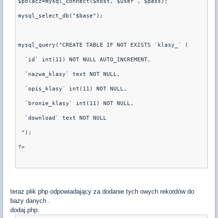
$polacz=mysql_connect($host, $user , $pass);
mysql_select_db("$base");
mysql_query("CREATE TABLE IF NOT EXISTS `klasy_` (
  `id` int(11) NOT NULL AUTO_INCREMENT,
  `nazwa_klasy` text NOT NULL,
  `opis_klasy` int(11) NOT NULL,
  `bronie_klasy` int(11) NOT NULL,
  `download` text NOT NULL
 ");
?>
teraz plik php odpowiadający za dodanie tych owych rekordów do
bazy danych .
dodaj.php: