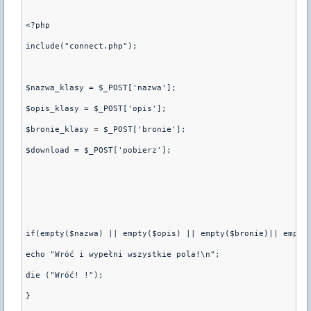
<?php
include("connect.php");
$nazwa_klasy = $_POST['nazwa'];
$opis_klasy = $_POST['opis'];
$bronie_klasy = $_POST['bronie'];
$download = $_POST['pobierz'];
if(empty($nazwa) || empty($opis) || empty($bronie)|| empty
echo "Wróć i wypełni wszystkie pola!\n";
die ("Wróć! !");
}