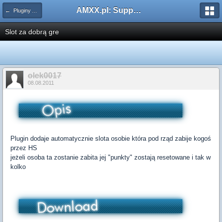
AMXX.pl: Support AMX Mod X i SourceMod
← Pluginy AMXX
Slot za dobrą gre
olek0017
08.08.2011
Plugin dodaje automatycznie slota osobie która pod rząd zabije kogoś
przez HS
jeżeli osoba ta zostanie zabita jej "punkty" zostają resetowane i tak w
kolko