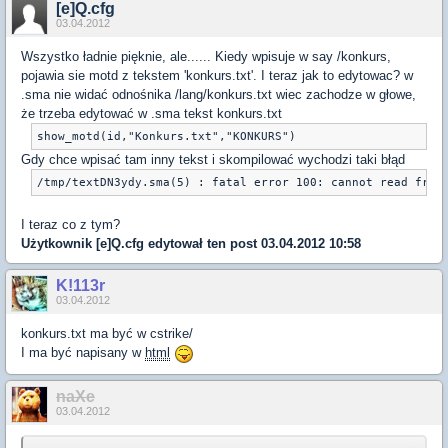
[e]Q.cfg
03.04.2012
Wszystko ładnie pięknie, ale...... Kiedy wpisuje w say /konkurs,
pojawia sie motd z tekstem 'konkurs.txt'. I teraz jak to edytowac? w
.sma nie widać odnośnika /lang/konkurs.txt wiec zachodze w głowe,
że trzeba edytować w .sma tekst konkurs.txt
Gdy chce wpisać tam inny tekst i skompilować wychodzi taki błąd
I teraz co z tym?
Użytkownik
[e]Q.cfg
edytował ten post 03.04.2012 10:58
K!113r
03.04.2012
konkurs.txt ma być w cstrike/
I ma być napisany w
html
naXe
03.04.2012