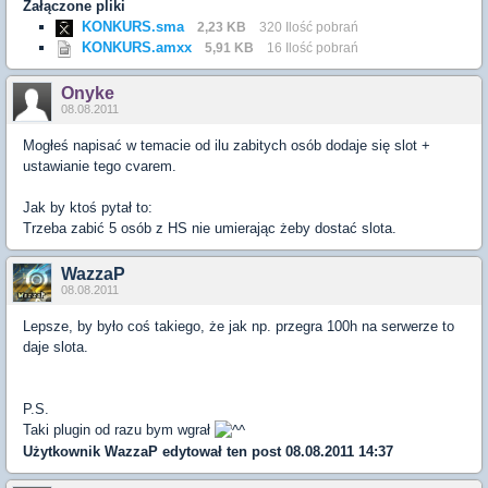
Załączone pliki
KONKURS.sma
2,23 KB
320 Ilość pobrań
KONKURS.amxx
5,91 KB
16 Ilość pobrań
Onyke
08.08.2011
Mogłeś napisać w temacie od ilu zabitych osób dodaje się slot +
ustawianie tego cvarem.
Jak by ktoś pytał to:
Trzeba zabić 5 osób z HS nie umierając żeby dostać slota.
WazzaP
08.08.2011
Lepsze, by było coś takiego, że jak np. przegra 100h na serwerze to
daje slota.
P.S.
Taki plugin od razu bym wgrał
Użytkownik
WazzaP
edytował ten post 08.08.2011 14:37