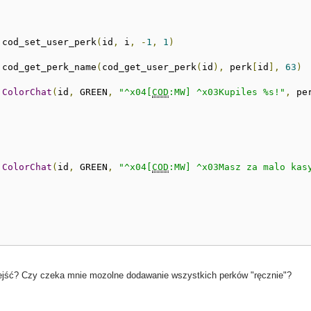
			cod_set_user_perk
(
id
,
 i
,
-
1
,
1
)
			cod_get_perk_name
(
cod_get_user_perk
(
id
),
 perk
[
id
],
63
)
ColorChat
(
id
,
 GREEN
,
"^x04[
COD
:MW] ^x03Kupiles %s!"
,
 pe
ColorChat
(
id
,
 GREEN
,
"^x04[
COD
:MW] ^x03Masz za malo kas
ejść? Czy czeka mnie mozolne dodawanie wszystkich perków "ręcznie"?