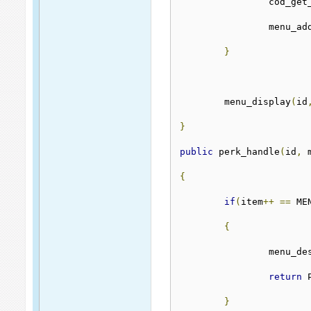
		cod_ge
		menu_a
}
	menu_display
(
id
}
public
 perk_handle
(
id
,
 
{
if
(
item
++
==
 ME
{
		menu_d
return
 
}