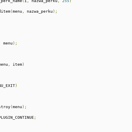
t_perk_name
(
i
,
 nazwa_perku
,
255
)
dditem
(
menu
,
 nazwa_perku
);
,
 menu
);
menu
,
 item
)
NU_EXIT
)
estroy
(
menu
);
PLUGIN_CONTINUE
;