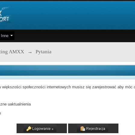
Inne
pting AMXX
→
Pytania
 większości społeczności internetowych musisz się zarejestrować aby móc od
zne uaktualnienia
h