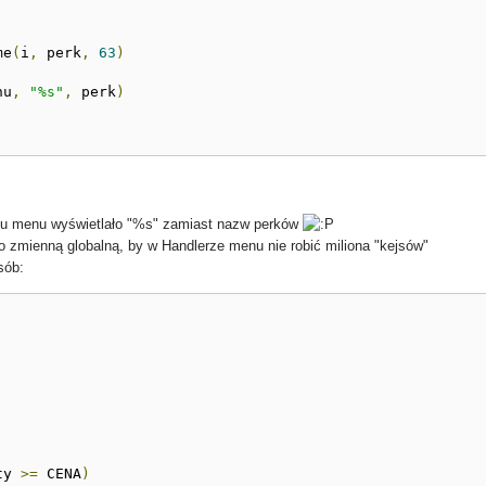
me
(
i
,
 perk
,
63
)
nu
,
"%s"
,
 perk
)
tu menu wyświetlało "%s" zamiast nazw perków
ako zmienną globalną, by w Handlerze menu nie robić miliona "kejsów"
sób:
ty 
>=
 CENA
)