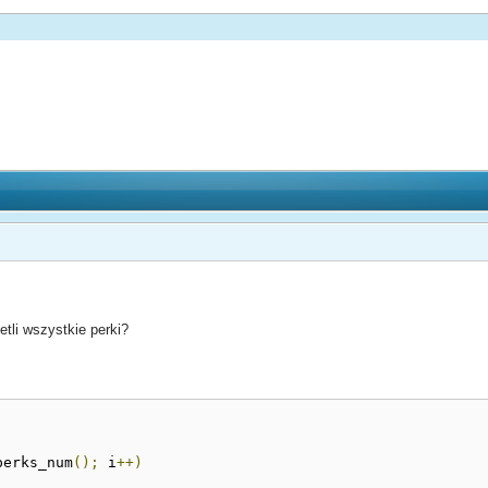
tli wszystkie perki?
perks_num
();
 i
++)