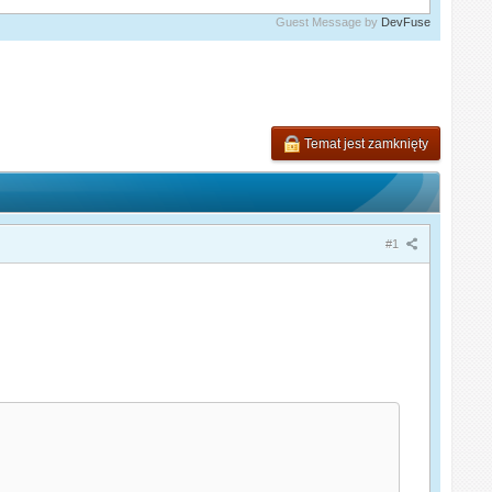
Guest Message by
DevFuse
Temat jest zamknięty
#1