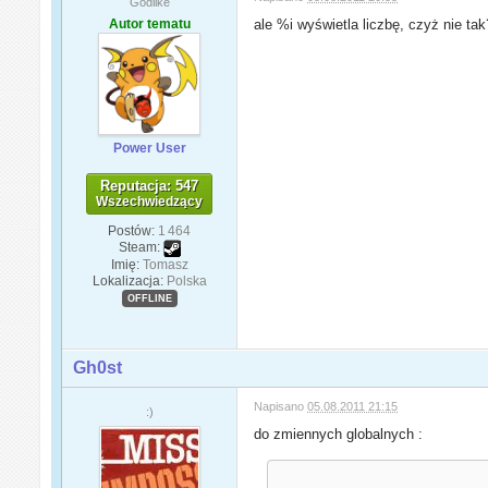
Godlike
Autor tematu
ale %i wyświetla liczbę, czyż nie t
Power User
Reputacja: 547
Wszechwiedzący
Postów:
1 464
Steam:
Imię:
Tomasz
Lokalizacja:
Polska
OFFLINE
Gh0st
Napisano
05.08.2011 21:15
:)
do zmiennych globalnych :