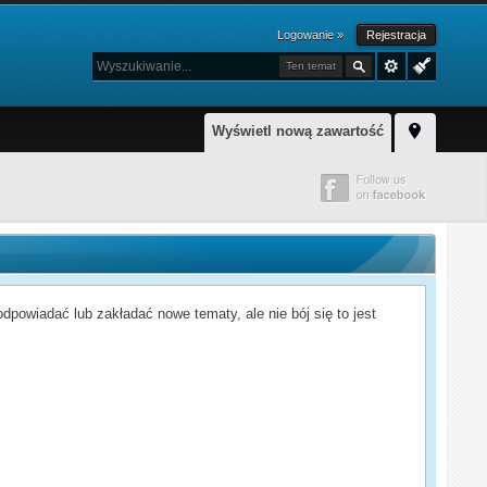
Logowanie »
Rejestracja
Ten temat
Wyświetl nową zawartość
powiadać lub zakładać nowe tematy, ale nie bój się to jest