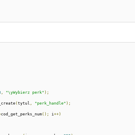
3
,
"\yWybierz perk"
);
_create
(
tytul
,
"perk_handle"
);
=
cod_get_perks_num
();
 i
++)