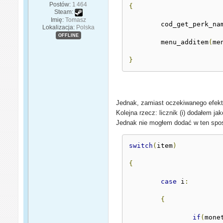
Postów:
1 464
{
Steam:
Imię:
Tomasz
	cod_get_perk_na
Lokalizacja:
Polska
OFFLINE
	menu_additem
(
me
}
Jednak, zamiast oczekiwanego efek
Kolejna rzecz: licznik (i) dodałem j
Jednak nie mogłem dodać w ten spo
switch
(
item
)
{
case
 i
:
{
if
(
mone