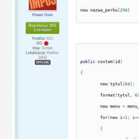
new
 nazwa_perku
[
256
]
Power User
Reputacja: 852
Czempion
Postów:
920
GG:
Imię:
Tomek
Lokalizacja:
Rabka-
Zdrój
public
 costam
(
id
)
OFFLINE
{
new
 tytul
[
64
];
	format
(
tytul
,
6
new
 menu 
=
 menu
for
(
new
 i
=
1
;
 i
<
{