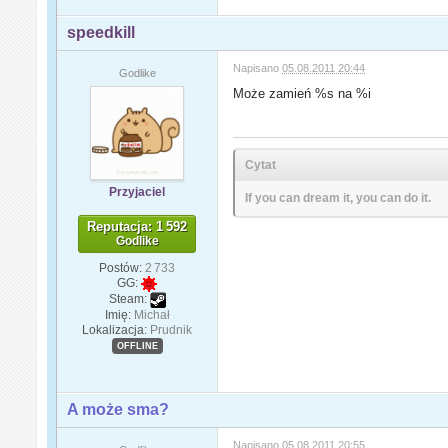
speedkill
Napisano
05.08.2011 20:44
Godlike
Może zamień %s na %i
Cytat
Przyjaciel
If you can dream it, you can do it.
Reputacja: 1 592
Godlike
Postów:
2 733
GG:
Steam:
Imię:
Michał
Lokalizacja:
Prudnik
OFFLINE
A może sma?
Napisano
05.08.2011 20:55