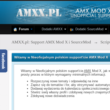
Forum
Dodatki AMXX
Dodatki SourceMod
AMXX.pl: Support AMX Mod X i SourceMod
→
Scri
Witamy w Nieoficjalnym polskim support'cie AMX Mod X
Witamy w Nieoficjalnym polskim support'cie
AMX
Mod X, jak w
prosty proces w którym wymagamy minimalnych informacji.
Rozpoczynaj nowe tematy i odpowiedaj na inne
Zapisz się do tematów i for, aby otrzymywać automatyc
Dodawaj wydarzenia do kalendarza społecznościowego
Stwórz swój własny profil i zdobywaj nowych znajomyc
Zdobywaj nowe doświadczenia