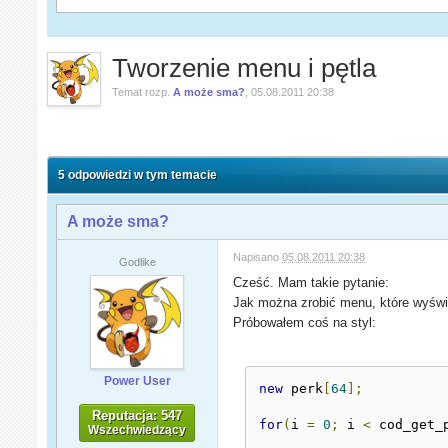
Tworzenie menu i pętla
Temat rozp.
A może sma?
,
05.08.2011 20:38
5 odpowiedzi w tym temacie
A może sma?
Napisano
05.08.2011 20:38
Godlike
Cześć. Mam takie pytanie:
Jak można zrobić menu, które wyświe
Próbowałem coś na styl:
Power User
new
 perk
[
64
];
Reputacja: 547
for
(
i 
=
0
;
 i 
<
 cod_get_
Wszechwiedzący