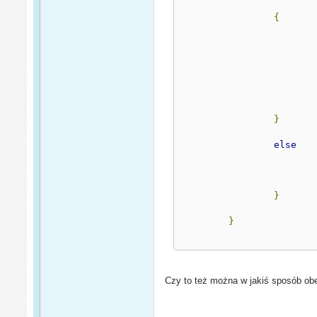
{
}
else
}
}
Czy to też można w jakiś sposób ob