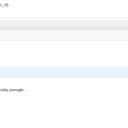
EL_H)
 żeby pomogło ...