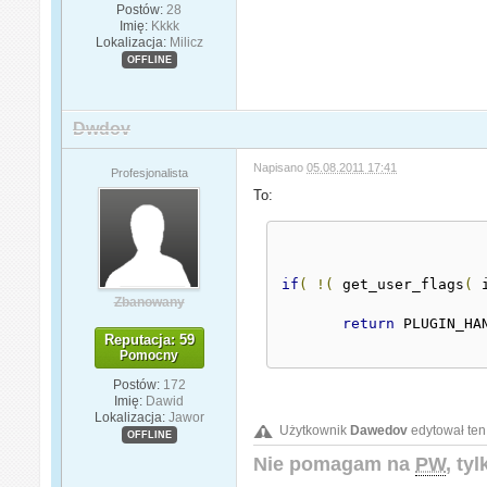
Postów:
28
Imię:
Kkkk
Lokalizacja:
Milicz
OFFLINE
Dwdov
Napisano
05.08.2011 17:41
Profesjonalista
To:
if
(
!(
 get_user_flags
(
 
Zbanowany
return
 PLUGIN_HA
Reputacja: 59
Pomocny
Postów:
172
Imię:
Dawid
Lokalizacja:
Jawor
Użytkownik
Dawedov
edytował ten
OFFLINE
Nie pomagam na
PW
, ty