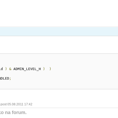
id 
)
&
 ADMIN_LEVEL_H 
)
)
NDLED
;
 post 05.08.2011 17:42
lko na forum.