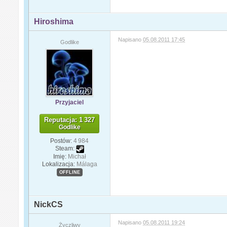
Hiroshima
Napisano
05.08.2011 17:45
Godlike
Przyjaciel
Reputacja: 1 327
Godlike
Postów:
4 984
Steam:
Imię:
Michał
Lokalizacja:
Málaga
OFFLINE
NickCS
Napisano
05.08.2011 19:24
Życzliwy