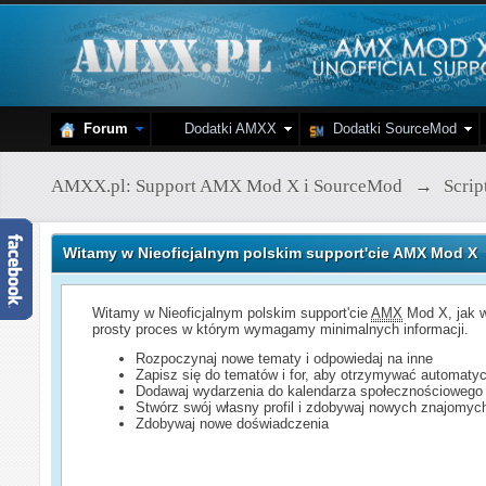
Forum
Dodatki AMXX
Dodatki SourceMod
AMXX.pl: Support AMX Mod X i SourceMod
→
Scri
Witamy w Nieoficjalnym polskim support'cie AMX Mod X
Witamy w Nieoficjalnym polskim support'cie
AMX
Mod X, jak w
prosty proces w którym wymagamy minimalnych informacji.
Rozpoczynaj nowe tematy i odpowiedaj na inne
Zapisz się do tematów i for, aby otrzymywać automatyc
Dodawaj wydarzenia do kalendarza społecznościowego
Stwórz swój własny profil i zdobywaj nowych znajomyc
Zdobywaj nowe doświadczenia