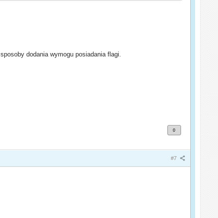
e sposoby dodania wymogu posiadania flagi.
0
#7