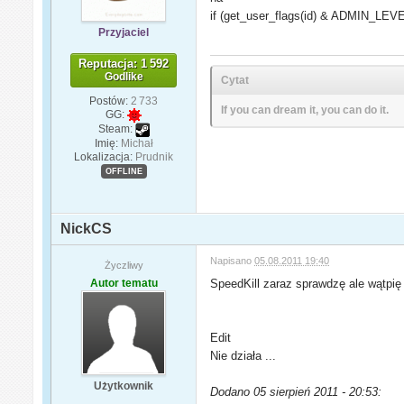
if (get_user_flags(id) & ADMIN_LEV
Przyjaciel
Reputacja: 1 592
Godlike
Cytat
Postów:
2 733
If you can dream it, you can do it.
GG:
Steam:
Imię:
Michał
Lokalizacja:
Prudnik
OFFLINE
NickCS
Napisano
05.08.2011 19:40
Życzliwy
Autor tematu
SpeedKill zaraz sprawdzę ale wątpię
Edit
Nie działa ...
Użytkownik
Dodano 05 sierpień 2011 - 20:53: