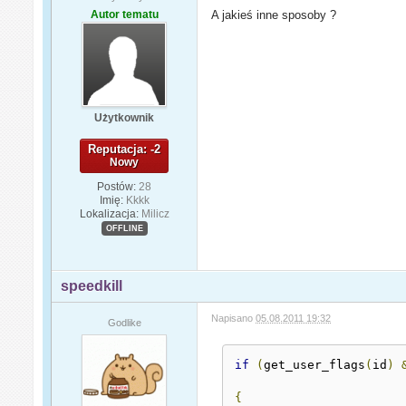
Autor tematu
A jakieś inne sposoby ?
Użytkownik
Reputacja: -2
Nowy
Postów:
28
Imię:
Kkkk
Lokalizacja:
Milicz
OFFLINE
speedkill
Napisano
05.08.2011 19:32
Godlike
if
(
get_user_flags
(
id
)
{