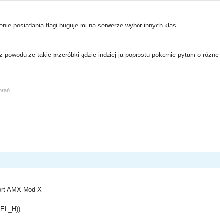
ie posiadania flagi buguje mi na serwerze wybór innych klas
 powodu że takie przeróbki gdzie indziej ja poprostu pokornie pytam o różn
obrań
ort
AMX
Mod X
VEL_H))