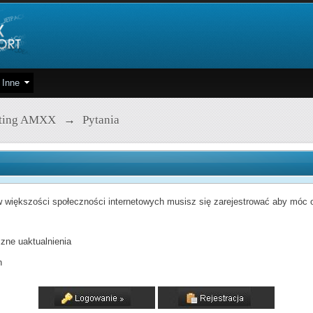
Inne
pting AMXX
→
Pytania
 większości społeczności internetowych musisz się zarejestrować aby móc od
zne uaktualnienia
h