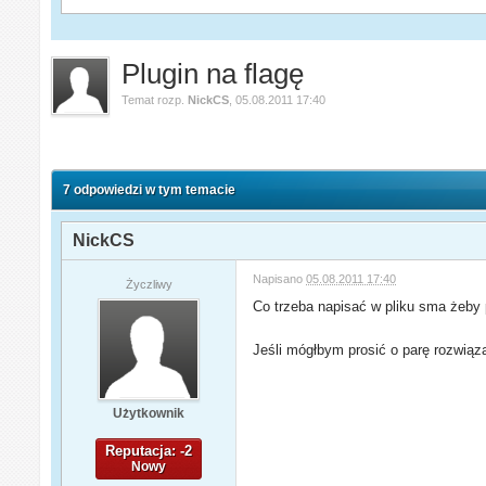
Plugin na flagę
Temat rozp.
NickCS
,
05.08.2011 17:40
7 odpowiedzi w tym temacie
NickCS
Napisano
05.08.2011 17:40
Życzliwy
Co trzeba napisać w pliku sma żeby 
Jeśli mógłbym prosić o parę rozwiąza
Użytkownik
Reputacja: -2
Nowy