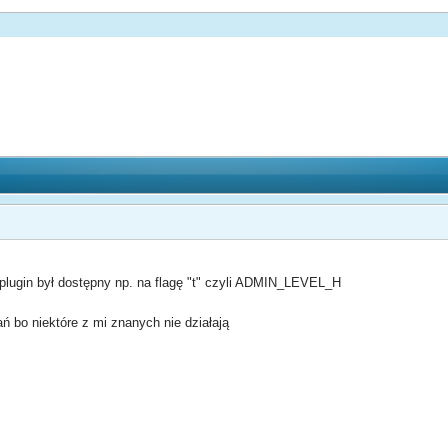
plugin był dostępny np. na flagę "t" czyli ADMIN_LEVEL_H
ń bo niektóre z mi znanych nie działają