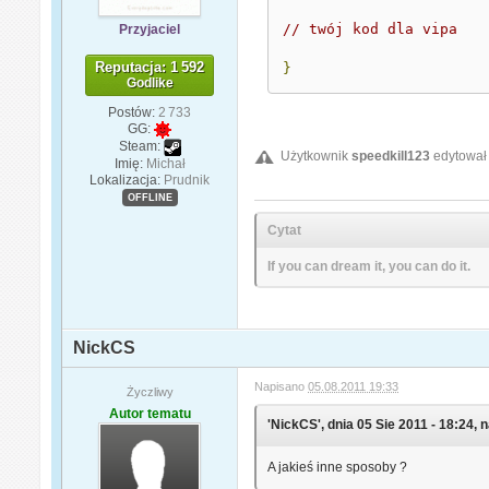
// twój kod dla vipa
Przyjaciel
Reputacja: 1 592
}
Godlike
Postów:
2 733
GG:
Steam:
Użytkownik
speedkill123
edytował 
Imię:
Michał
Lokalizacja:
Prudnik
OFFLINE
Cytat
If you can dream it, you can do it.
NickCS
Napisano
05.08.2011 19:33
Życzliwy
Autor tematu
'NickCS', dnia 05 Sie 2011 - 18:24, n
A jakieś inne sposoby ?