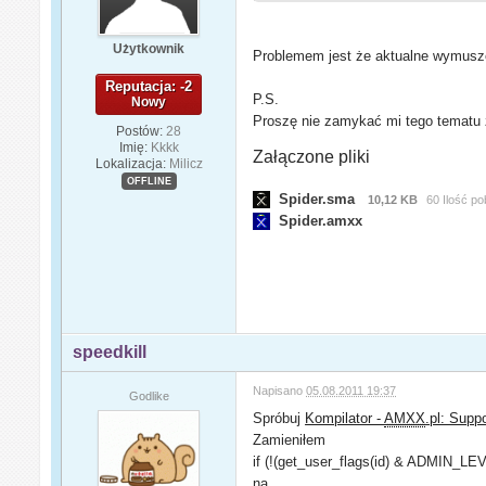
Użytkownik
Problemem jest że aktualne wymuszen
Reputacja: -2
P.S.
Nowy
Proszę nie zamykać mi tego tematu z
Postów:
28
Imię:
Kkkk
Załączone pliki
Lokalizacja:
Milicz
OFFLINE
Spider.sma
10,12 KB
60 Ilość p
Spider.amxx
speedkill
Napisano
05.08.2011 19:37
Godlike
Spróbuj
Kompilator -
AMXX
.pl: Supp
Zamieniłem
if (!(get_user_flags(id) & ADMIN_LE
na