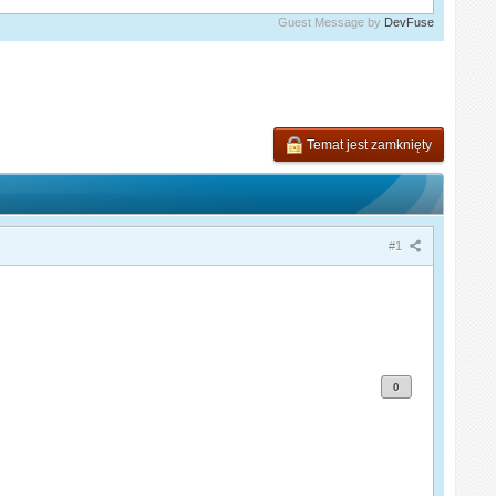
Guest Message by
DevFuse
Temat jest zamknięty
#1
0