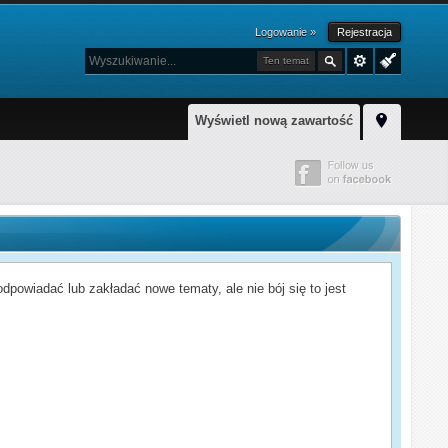
Logowanie »
Rejestracja
Ten temat
Wyświetl nową zawartość
powiadać lub zakładać nowe tematy, ale nie bój się to jest