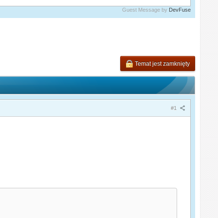
Guest Message by
DevFuse
Temat jest zamknięty
#1