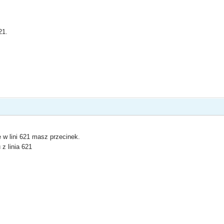
21.
 w lini 621 masz przecinek.
 z linia 621