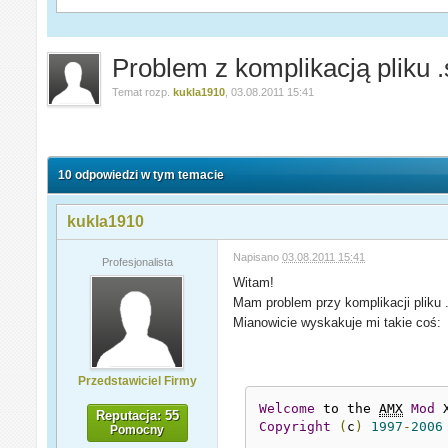
Problem z komplikacją pliku 
Temat rozp.
kukla1910
,
03.08.2011 15:41
10 odpowiedzi w tym temacie
kukla1910
Napisano
03.08.2011 15:41
Profesjonalista
Witam!
Mam problem przy komplikacji pliku
Mianowicie wyskakuje mi takie coś:
Przedstawiciel Firmy
Welcome
 to the 
AMX
Mod
 
Reputacja: 55
Copyright
(
c
)
1997
-
2006
Pomocny