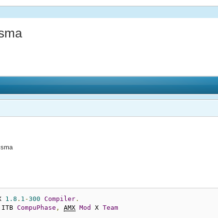
.sma
 .sma
X 
1.8
.
1
-
300
Compiler
.
 ITB 
CompuPhase
,
AMX
Mod
 X 
Team