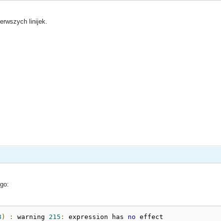
erwszych linijek.
ego:
8
)
:
 warning 
215
:
 expression has 
no