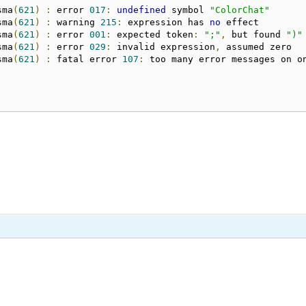
sma
(
621
)
:
 error 
017
:
undefined
 symbol 
"ColorChat"
sma
(
621
)
:
 warning 
215
:
 expression has 
no
 effect

sma
(
621
)
:
 error 
001
:
 expected token
:
";"
,
 but found 
")"
sma
(
621
)
:
 error 
029
:
 invalid expression
,
 assumed zero

sma
(
621
)
:
 fatal error 
107
:
 too many error messages on on