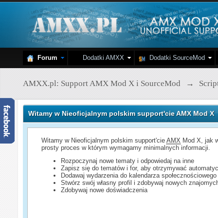
Forum
Dodatki AMXX
Dodatki SourceMod
AMXX.pl: Support AMX Mod X i SourceMod
→
Scri
Witamy w Nieoficjalnym polskim support'cie AMX Mod X
Witamy w Nieoficjalnym polskim support'cie
AMX
Mod X, jak w
prosty proces w którym wymagamy minimalnych informacji.
Rozpoczynaj nowe tematy i odpowiedaj na inne
Zapisz się do tematów i for, aby otrzymywać automatyc
Dodawaj wydarzenia do kalendarza społecznościowego
Stwórz swój własny profil i zdobywaj nowych znajomyc
Zdobywaj nowe doświadczenia