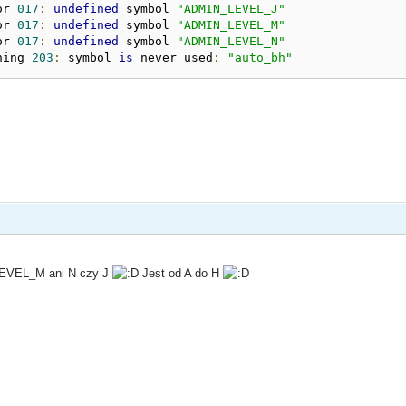
or 
017
:
undefined
 symbol 
"ADMIN_LEVEL_J"
or 
017
:
undefined
 symbol 
"ADMIN_LEVEL_M"
or 
017
:
undefined
 symbol 
"ADMIN_LEVEL_N"
ning 
203
:
 symbol 
is
 never used
:
"auto_bh"
LEVEL_M ani N czy J
Jest od A do H