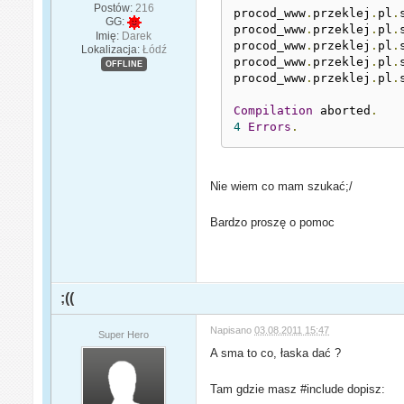
Postów:
216
procod_www
.
przeklej
.
pl
.
GG:
procod_www
.
przeklej
.
pl
.
Imię:
Darek
procod_www
.
przeklej
.
pl
.
Lokalizacja:
Łódź
procod_www
.
przeklej
.
pl
.
OFFLINE
procod_www
.
przeklej
.
pl
.
Compilation
 aborted
.
4
Errors
.
Nie wiem co mam szukać;/
Bardzo proszę o pomoc
;((
Napisano
03.08.2011 15:47
Super Hero
A sma to co, łaska dać ?
Tam gdzie masz #include dopisz: