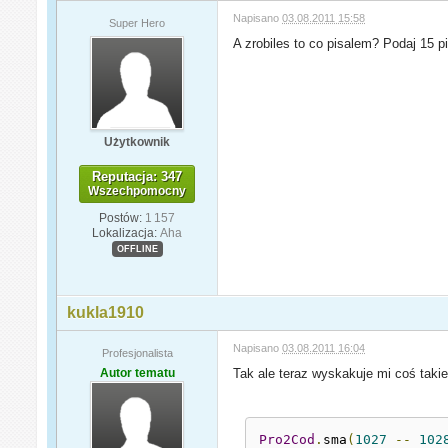
Napisano
03.08.2011 15:58
Super Hero
A zrobiles to co pisalem? Podaj 15 pi
Użytkownik
Reputacja: 347
Wszechpomocny
Postów:
1 157
Lokalizacja:
Aha
OFFLINE
kukla1910
Napisano
03.08.2011 16:04
Profesjonalista
Autor tematu
Tak ale teraz wyskakuje mi coś taki
Pro2Cod
.
sma
(
1027
--
102