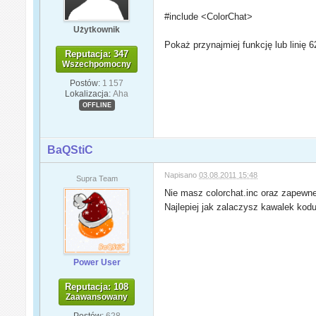
#include <ColorChat>
Użytkownik
Pokaż przynajmiej funkcję lub linię 6
Reputacja: 347
Wszechpomocny
Postów:
1 157
Lokalizacja:
Aha
OFFLINE
BaQStiC
Napisano
03.08.2011 15:48
Supra Team
Nie masz colorchat.inc oraz zapewne
Najlepiej jak zalaczysz kawalek kodu
Power User
Reputacja: 108
Zaawansowany
Postów:
628