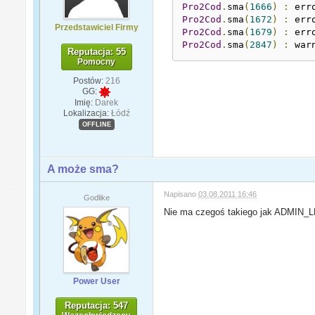
Pro2Cod
.
sma
(
1666
)
:
 err
Pro2Cod
.
sma
(
1672
)
:
 err
Przedstawiciel Firmy
Pro2Cod
.
sma
(
1679
)
:
 err
Pro2Cod
.
sma
(
2847
)
:
 war
Reputacja: 55
Pomocny
Postów:
216
GG:
Imię:
Darek
Lokalizacja:
Łódź
OFFLINE
A może sma?
Napisano
03.08.2011 16:46
Godlike
Nie ma czegoś takiego jak ADMIN_
Power User
Reputacja: 547