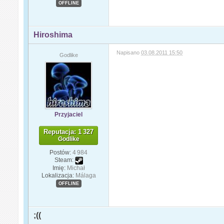
OFFLINE
Hiroshima
Napisano
03.08.2011 15:50
Godlike
Przyjaciel
Reputacja: 1 327
Godlike
Postów:
4 984
Steam:
Imię:
Michał
Lokalizacja:
Málaga
OFFLINE
;((