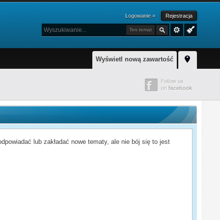
Logowanie »
Rejestracja
Ten temat
Wyświetl nową zawartość
powiadać lub zakładać nowe tematy, ale nie bój się to jest