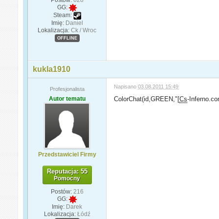
GG:
Steam:
Imię:
Daniel
Lokalizacja:
Ck / Wroc
OFFLINE
kukla1910
Napisano
03.08.2011 15:49
Profesjonalista
Autor tematu
ColorChat(id,GREEN,"[
Cs
-Inferno.co
Przedstawiciel Firmy
Reputacja: 55
Pomocny
Postów:
216
GG:
Imię:
Darek
Lokalizacja:
Łódź