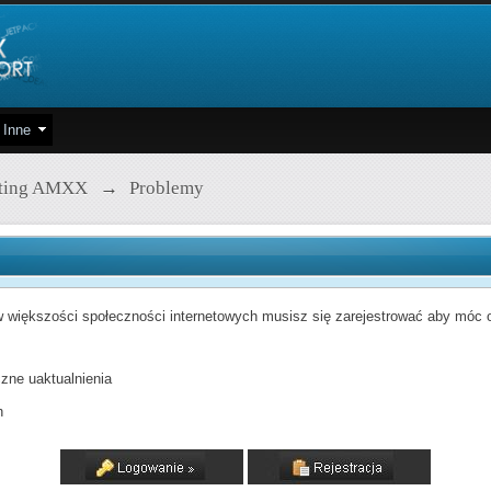
Inne
pting AMXX
→
Problemy
 większości społeczności internetowych musisz się zarejestrować aby móc od
zne uaktualnienia
h