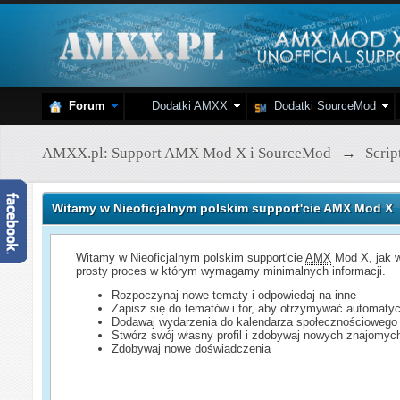
Forum
Dodatki AMXX
Dodatki SourceMod
AMXX.pl: Support AMX Mod X i SourceMod
→
Scri
Witamy w Nieoficjalnym polskim support'cie AMX Mod X
Witamy w Nieoficjalnym polskim support'cie
AMX
Mod X, jak w
prosty proces w którym wymagamy minimalnych informacji.
Rozpoczynaj nowe tematy i odpowiedaj na inne
Zapisz się do tematów i for, aby otrzymywać automatyc
Dodawaj wydarzenia do kalendarza społecznościowego
Stwórz swój własny profil i zdobywaj nowych znajomyc
Zdobywaj nowe doświadczenia