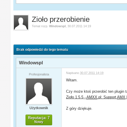
Zioło przerobienie
Temat rozp.
Windowspl
,
30.07.2011 14:19
Brak odpowiedzi do tego tematu
Windowspl
Napisano
30.07.2011 14:19
Profesjonalista
Witam.
Czy może ktoś przerobić ten plugin ta
Zioło 1.5.5 -
AMXX
.pl: Support
AMX
Użytkownik
Z góry dziękuje.
Reputacja: 7
Nowy