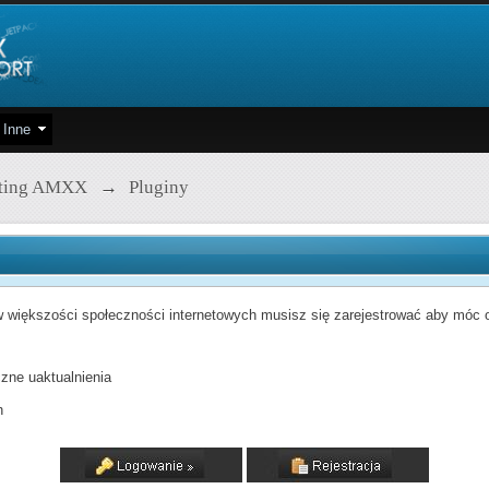
Inne
pting AMXX
→
Pluginy
 większości społeczności internetowych musisz się zarejestrować aby móc od
zne uaktualnienia
h