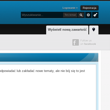
Logowanie »
Rejestracja
Ten temat
Wyświetl nową zawartość
powiadać lub zakładać nowe tematy, ale nie bój się to jest