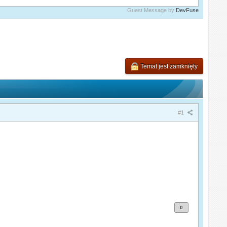
Guest Message by
DevFuse
Temat jest zamknięty
#1
0