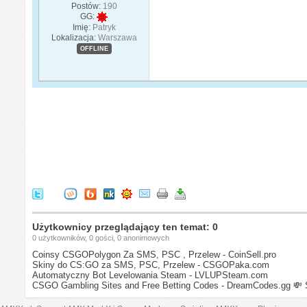
Postów:
190
GG:
Imię:
Patryk
Lokalizacja:
Warszawa
OFFLINE
Użytkownicy przeglądający ten temat: 0
0 użytkowników, 0 gości, 0 anonimowych
Coinsy CSGOPolygon Za SMS, PSC , Przelew - CoinSell.pro
Skiny do CS:GO za SMS, PSC, Przelew - CSGOPaka.com
Automatyczny Bot Levelowania Steam - LVLUPSteam.com
CSGO Gambling Sites and Free Betting Codes - DreamCodes.gg
💸 