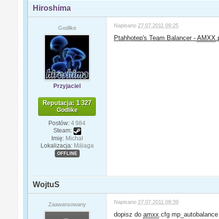
Hiroshima
Napisano
27.07.2011 09:25
Godlike
Ptahhotep's Team Balancer -
AMXX
.
Przyjaciel
Reputacja: 1 327
Godlike
Postów:
4 984
Steam:
Imię:
Michał
Lokalizacja:
Málaga
OFFLINE
WojtuS
Napisano
27.07.2011 09:39
Zaawansowany
dopisz do
amxx
.cfg mp_autobalanc