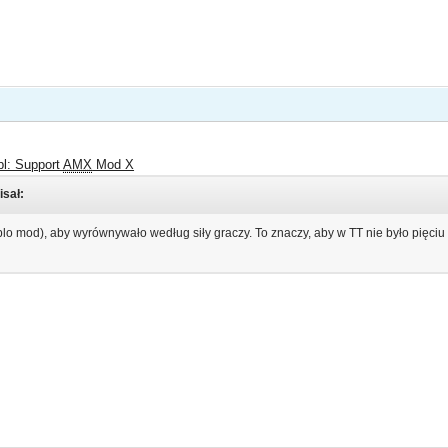
pl: Support
AMX
Mod X
isał:
ablo mod), aby wyrównywało według siły graczy. To znaczy, aby w TT nie było pięciu 