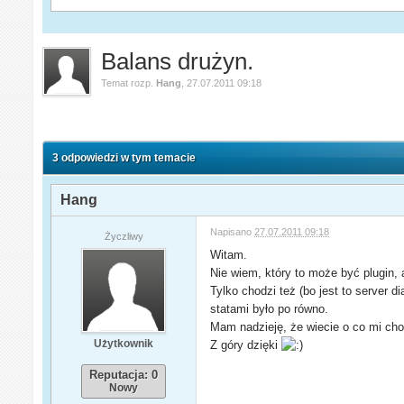
Balans drużyn.
Temat rozp.
Hang
,
27.07.2011 09:18
3 odpowiedzi w tym temacie
Hang
Napisano
27.07.2011 09:18
Życzliwy
Witam.
Nie wiem, który to może być plugin, 
Tylko chodzi też (bo jest to server d
statami było po równo.
Mam nadzieję, że wiecie o co mi cho
Użytkownik
Z góry dzięki
Reputacja: 0
Nowy