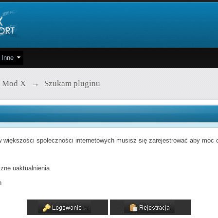
Inne
 Mod X
→
Szukam pluginu
 większości społeczności internetowych musisz się zarejestrować aby móc od
zne uaktualnienia
h