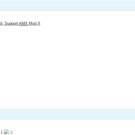
pl: Support
AMX
Mod X
e 1