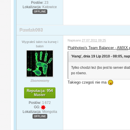
Postów:
23
Lokalizacja:
Katowice
OFFLINE
Pawlak093
Napisano
27.07.2011 09:25
Wygrałeś talon na kurwę i
balon
Ptahhotep's Team Balancer -
AMXX
.
'Hang', dnia 19 Lip 2010 - 08:05, nap
Tylko chodzi też (bo jest to server di
po równo.
Zbanowany
Takiego czegoś nie ma
Reputacja: 954
Master
Postów:
1 672
GG:
Lokalizacja:
Mongolia
OFFLINE