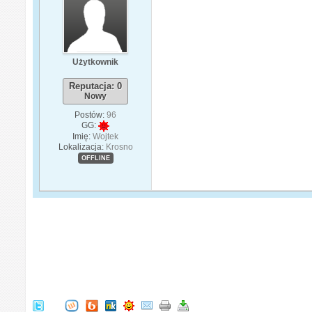
Użytkownik
Reputacja: 0
Nowy
Postów:
96
GG:
Imię:
Wojtek
Lokalizacja:
Krosno
OFFLINE