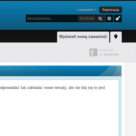
Logowanie »
Rejestracja
Ten temat
Wyświetl nową zawartość
powiadać lub zakładać nowe tematy, ale nie bój się to jest