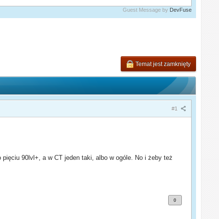
Guest Message by
DevFuse
Temat jest zamknięty
#1
pięciu 90lvl+, a w CT jeden taki, albo w ogóle. No i żeby też
0