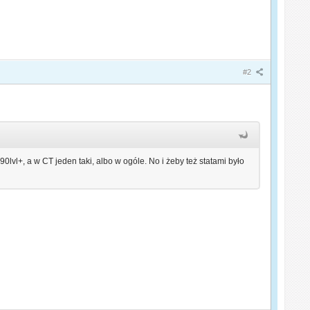
#2
90lvl+, a w CT jeden taki, albo w ogóle. No i żeby też statami było