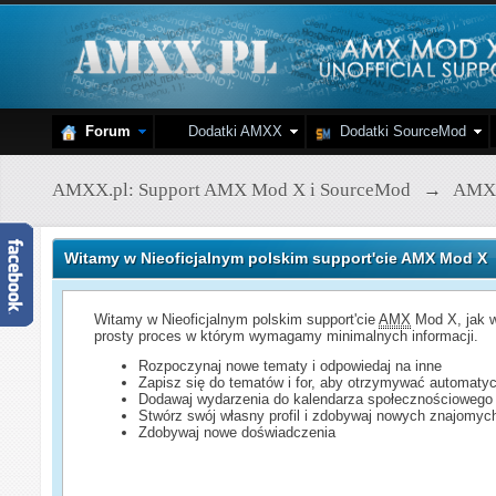
Forum
Dodatki AMXX
Dodatki SourceMod
AMXX.pl: Support AMX Mod X i SourceMod
→
AMX
Witamy w Nieoficjalnym polskim support'cie AMX Mod X
Witamy w Nieoficjalnym polskim support'cie
AMX
Mod X, jak w
prosty proces w którym wymagamy minimalnych informacji.
Rozpoczynaj nowe tematy i odpowiedaj na inne
Zapisz się do tematów i for, aby otrzymywać automatyc
Dodawaj wydarzenia do kalendarza społecznościowego
Stwórz swój własny profil i zdobywaj nowych znajomyc
Zdobywaj nowe doświadczenia