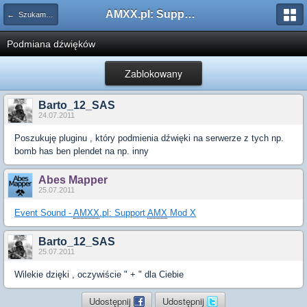
AMXX.pl: Support AMX Mod X i SourceMod
← Szukam pluginu
Podmiana dźwięków
Zablokowany
Barto_12_SAS
24.07.2011
Poszukuję pluginu , który podmienia dźwięki na serwerze z tych np.
bomb has ben plendet na np. inny
Abes Mapper
25.07.2011
Event Sound -
AMXX
.pl: Support
AMX
Mod X
Barto_12_SAS
25.07.2011
Wilekie dzięki , oczywiście " + " dla Ciebie
Udostępnij
Udostępnij