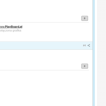
0
ww.
PlayBoard.pl
#4
0