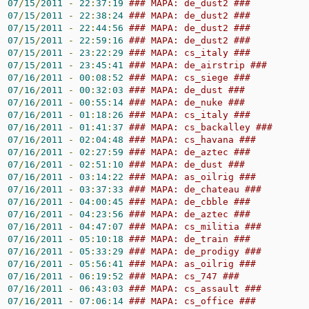
:
07
/
15
/
2011
-
22
:
37
:
19
### MAPA: de_dust2 ### 
:
07
/
15
/
2011
-
22
:
38
:
24
### MAPA: de_dust2 ### 
:
07
/
15
/
2011
-
22
:
44
:
56
### MAPA: de_dust2 ### 
:
07
/
15
/
2011
-
22
:
59
:
16
### MAPA: de_dust2 ### 
:
07
/
15
/
2011
-
23
:
22
:
29
### MAPA: cs_italy ### 
:
07
/
15
/
2011
-
23
:
45
:
41
### MAPA: de_airstrip ### 
:
07
/
16
/
2011
-
00
:
08
:
52
### MAPA: cs_siege ### 
:
07
/
16
/
2011
-
00
:
32
:
03
### MAPA: de_dust ### 
:
07
/
16
/
2011
-
00
:
55
:
14
### MAPA: de_nuke ### 
:
07
/
16
/
2011
-
01
:
18
:
26
### MAPA: cs_italy ### 
:
07
/
16
/
2011
-
01
:
41
:
37
### MAPA: cs_backalley ### 
:
07
/
16
/
2011
-
02
:
04
:
48
### MAPA: cs_havana ### 
:
07
/
16
/
2011
-
02
:
27
:
59
### MAPA: de_aztec ### 
:
07
/
16
/
2011
-
02
:
51
:
10
### MAPA: de_dust ### 
:
07
/
16
/
2011
-
03
:
14
:
22
### MAPA: as_oilrig ### 
:
07
/
16
/
2011
-
03
:
37
:
33
### MAPA: de_chateau ### 
:
07
/
16
/
2011
-
04
:
00
:
45
### MAPA: de_cbble ### 
:
07
/
16
/
2011
-
04
:
23
:
56
### MAPA: de_aztec ### 
:
07
/
16
/
2011
-
04
:
47
:
07
### MAPA: cs_militia ### 
:
07
/
16
/
2011
-
05
:
10
:
18
### MAPA: de_train ### 
:
07
/
16
/
2011
-
05
:
33
:
29
### MAPA: de_prodigy ### 
:
07
/
16
/
2011
-
05
:
56
:
41
### MAPA: as_oilrig ### 
:
07
/
16
/
2011
-
06
:
19
:
52
### MAPA: cs_747 ### 
:
07
/
16
/
2011
-
06
:
43
:
03
### MAPA: cs_assault ### 
:
07
/
16
/
2011
-
07
:
06
:
14
### MAPA: cs_office ### 