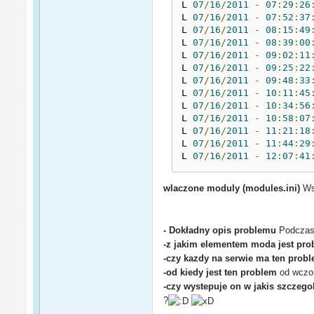
L 
07
/
16
/
2011
-
07
:
29
:
26
L 
07
/
16
/
2011
-
07
:
52
:
37
L 
07
/
16
/
2011
-
08
:
15
:
49
L 
07
/
16
/
2011
-
08
:
39
:
00
L 
07
/
16
/
2011
-
09
:
02
:
11
L 
07
/
16
/
2011
-
09
:
25
:
22
L 
07
/
16
/
2011
-
09
:
48
:
33
L 
07
/
16
/
2011
-
10
:
11
:
45
L 
07
/
16
/
2011
-
10
:
34
:
56
L 
07
/
16
/
2011
-
10
:
58
:
07
L 
07
/
16
/
2011
-
11
:
21
:
18
L 
07
/
16
/
2011
-
11
:
44
:
29
L 
07
/
16
/
2011
-
12
:
07
:
41
wlaczone moduly (modules.ini)
Wsz
- Dokładny opis problemu
Podczas 
-z jakim elementem moda jest pr
-czy kazdy na serwie ma ten prob
-od kiedy jest ten problem
od wczor
-czy wystepuje on w jakis szczego
?