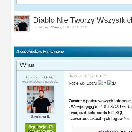
Diablo Nie Tworzy Wszystkic
Temat rozp.
VVirus
,
16.07.2011 11:32
3 odpowiedzi w tym temacie
VVirus
Napisano
16.07.2011 11:32
Esporty, freakfighty i
wszechobecna patologia.
Robię wg. wzoru
Zawarcie podstawowych informacj
- Wersja
amxx
'a
- 1.8.1.3746 lecz t
- werjsa diablo moda
5.9l SQL
Użytkownik
- zawartosc aktualnych logow
Nic n
Reputacja: 75
Zaawansowany