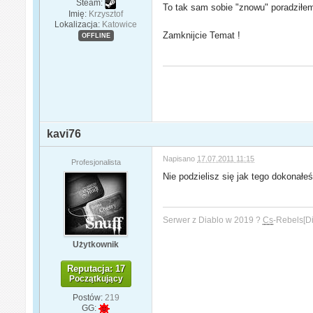
Steam:
To tak sam sobie "znowu" poradziłe
Imię:
Krzysztof
Lokalizacja:
Katowice
Zamknijcie Temat !
OFFLINE
kavi76
Napisano
17.07.2011 11:15
Profesjonalista
Nie podzielisz się jak tego dokonałe
Serwer z Diablo w 2019 ?
Cs
-Rebels[D
Użytkownik
Reputacja: 17
Początkujący
Postów:
219
GG: