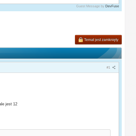
Guest Message by
DevFuse
Temat jest zamknięty
#1
le jest 12