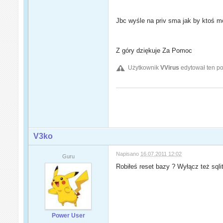
Jbc wyśle na priv sma jak by ktoś m
Z góry dziękuje Za Pomoc
Użytkownik
VVirus
edytował ten po
V3ko
Napisano
16.07.2011 12:02
Guru
Robiłeś reset bazy ? Wyłącz też sqli
Power User