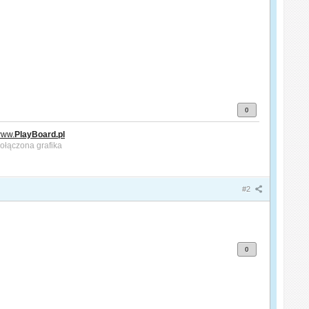
0
ww.
PlayBoard.pl
#2
0