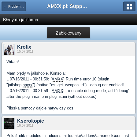
AMXX.pl: Support AMX Mod X i SourceMod
← Problemy z pluginami
Błędy do jailshopa
Zablokowany
Krotix
15.07.2011
Witam!
Mam błędy w jailshopie. Konsola:
L 07/16/2011 - 00:31:59: [
AMXX
] Run time error 10 (plugin
"jailshop.
amxx
") (native "cs_get_weapon_id") - debug not enabled!
L 07/16/2011 - 00:31:59: [
AMXX
] To enable debug mode, add "debug"
after the plugin name in plugins.ini (without quotes).
Plisska pomocy dajcie natyw czy cos.
Kserokopie
16.07.2011
Pokaż plik modules.ini, plugins.ini (cstrike\addons\amxmodx\configs)