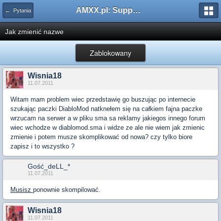
AMXX.pl: Support AMX Mod X i SourceMod
← Pytania
Jak zmienić nazwe
Zablokowany
Wisnia18
11.07.2011
Witam mam problem wiec przedstawię go buszując po internecie
szukając paczki DiabloMod natknełem się na całkiem fajna paczke
wrzucam na serwer a w pliku sma sa reklamy jakiegos innego forum
wiec wchodze w diablomod.sma i widze ze ale nie wiem jak zmienic
zmienie i potem musze skomplikować od nowa? czy tylko biore
zapisz i to wszystko ?
Gość_deLL_*
11.07.2011
Musisz
ponownie skompilować.
Wisnia18
11.07.2011