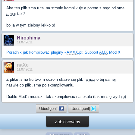
Aha ten plik sma tutaj na stronie komplikuje a potem z tego bd sma i
amxx
tak?
bo ja w tym zielony lekko ;d
Hiroshima
11.07.2011
Poradnik jak kompilować pluginy -
AMXX
.pl: Support
AMX
Mod X
naXe
11.07.2011
Z pliku .sma ku twoim oczom ukaże się plik .
amxx
o tej samej
nazwie co plik .sma po skompilowaniu.
Diablo Mod'a musisz i tak skompilować na lokalu (tak mi się wydaję)
Udostępnij
Udostępnij
Zablokowany