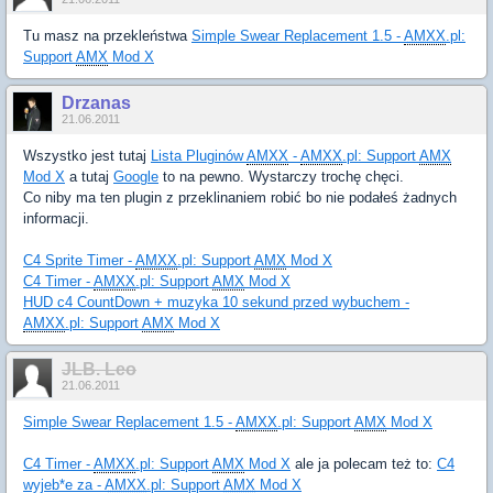
Tu masz na przekleństwa
Simple Swear Replacement 1.5 -
AMXX
.pl:
Support
AMX
Mod X
Drzanas
21.06.2011
Wszystko jest tutaj
Lista Pluginów
AMXX
-
AMXX
.pl: Support
AMX
Mod X
a tutaj
Google
to na pewno. Wystarczy trochę chęci.
Co niby ma ten plugin z przeklinaniem robić bo nie podałeś żadnych
informacji.
C4 Sprite Timer -
AMXX
.pl: Support
AMX
Mod X
C4 Timer -
AMXX
.pl: Support
AMX
Mod X
HUD c4 CountDown + muzyka 10 sekund przed wybuchem -
AMXX
.pl: Support
AMX
Mod X
JLB. Leo
21.06.2011
Simple Swear Replacement 1.5 -
AMXX
.pl: Support
AMX
Mod X
C4 Timer -
AMXX
.pl: Support
AMX
Mod X
ale ja polecam też to:
C4
wyjeb*e za -
AMXX
.pl: Support
AMX
Mod X