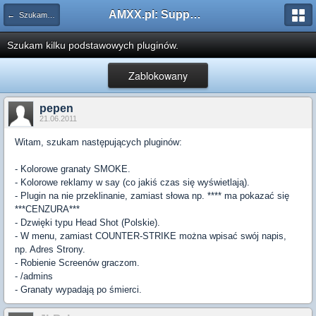
AMXX.pl: Support AMX Mod X i SourceMod
← Szukam pluginu
Szukam kilku podstawowych pluginów.
Zablokowany
pepen
21.06.2011
Witam, szukam następujących pluginów:
- Kolorowe granaty SMOKE.
- Kolorowe reklamy w say (co jakiś czas się wyświetlają).
- Plugin na nie przeklinanie, zamiast słowa np. **** ma pokazać się
***CENZURA***
- Dzwięki typu Head Shot (Polskie).
- W menu, zamiast COUNTER-STRIKE można wpisać swój napis,
np. Adres Strony.
- Robienie Screenów graczom.
- /admins
- Granaty wypadają po śmierci.