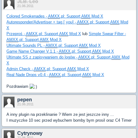
JLB. Leo
21.06.2011
Colored Smokenades -
AMXX
.pl: Support
AMX
Mod X
Autoresponder/Advertiser + tag [ you] -
AMXX
.pl: Support
AMX
Mod
X
Przeproś -
AMXX
.pl: Support
AMX
Mod X
lub
Simple Swear Filter -
AMXX
.pl: Support
AMX
Mod X
Ultimate Sounds PL -
AMXX
.pl: Support
AMX
Mod X
Game Name Changer V.1.1 -
AMXX
.pl: Support
AMX
Mod X
Ultimate SS z zapisywaniem do logów -
AMXX
.pl: Support
AMX
Mod
X
Admin Check -
AMXX
.pl: Support
AMX
Mod X
Real Nade Drops v0.4 -
AMXX
.pl: Support
AMX
Mod X
Pozdrawiam
pepen
21.06.2011
A inny plugin na przeklinanie ? Wiem ze jest jeszcze inny ...
I muzyczke 10 sec przed wybuchem bomby bym prosil oraz C4 Timer
Cytrynowy
21.06.2011