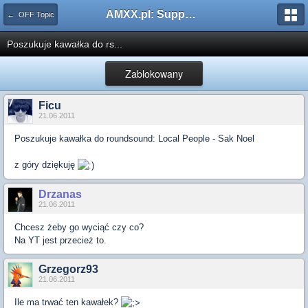
AMXX.pl: Support AMX Mod X i SourceMod
← OFF Topic
Poszukuje kawałka do rs...
Zablokowany
Ficu
21.06.2011
Poszukuje kawałka do roundsound: Local People - Sak Noel
z góry dziękuję
Drzanas
21.06.2011
Chcesz żeby go wyciąć czy co?
Na YT jest przecież to.
Grzegorz93
21.06.2011
Ile ma trwać ten kawałek?