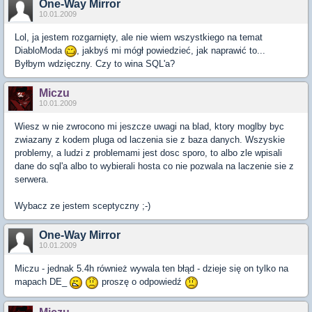
One-Way Mirror
10.01.2009
Lol, ja jestem rozgarnięty, ale nie wiem wszystkiego na temat
DiabloModa
, jakbyś mi mógł powiedzieć, jak naprawić to...
Byłbym wdzięczny. Czy to wina SQL'a?
Miczu
10.01.2009
Wiesz w nie zwrocono mi jeszcze uwagi na blad, ktory moglby byc
zwiazany z kodem pluga od laczenia sie z baza danych. Wszyskie
problemy, a ludzi z problemami jest dosc sporo, to albo zle wpisali
dane do sql'a albo to wybierali hosta co nie pozwala na laczenie sie z
serwera.
Wybacz ze jestem sceptyczny ;-)
One-Way Mirror
10.01.2009
Miczu - jednak 5.4h również wywala ten błąd - dzieje się on tylko na
mapach DE_
proszę o odpowiedź