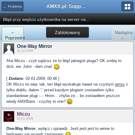
AMXX.pl: Support AMX Mod X i SourceMod
← Problemy
Błąd przy wejściu użytkownika na server na...
«
Zablokowany
Następny
Poprzedni
»
One-Way Mirror
31.12.2008
Aha Miczu - czyli sądzisz że to błąd jakiegoś pluga? OK zrobię to
dziś, ew. Jutro - dam znać
[
Dodano
: 02-01-2009, 00:46
]
OK Miczu no więc tak, ten błąd wyskakuje nawet na czystym
amxx
z
tylko diablo, dalem ';' przed kazdym plugiem zostawilem tylko
standardowe plugi -.-. Hmm... chyba że... bo zostawiłem jeszcze
wtedy AMXBans - czyżby to one?
Miczu
02.01.2009
One-Way Mirror
, wyłącz i sprawdz. Jesli jesli jest to winne to
bedziemy sie musieli zastanowic