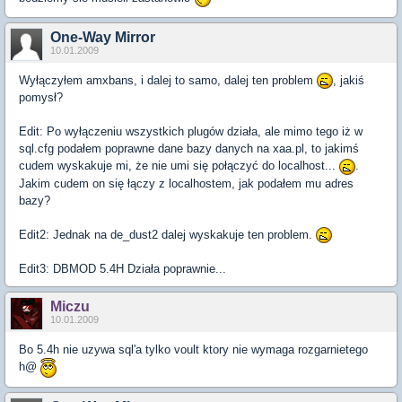
One-Way Mirror
10.01.2009
Wyłączyłem amxbans, i dalej to samo, dalej ten problem
, jakiś
pomysł?
Edit: Po wyłączeniu wszystkich plugów działa, ale mimo tego iż w
sql.cfg podałem poprawne dane bazy danych na xaa.pl, to jakimś
cudem wyskakuje mi, że nie umi się połączyć do localhost...
.
Jakim cudem on się łączy z localhostem, jak podałem mu adres
bazy?
Edit2: Jednak na de_dust2 dalej wyskakuje ten problem.
Edit3: DBMOD 5.4H Działa poprawnie...
Miczu
10.01.2009
Bo 5.4h nie uzywa sql'a tylko voult ktory nie wymaga rozgarnietego
h@