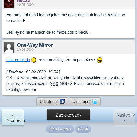
Miczu
10.01.2009
Hmmm a jako to blad bo jakos nie chce mi sie dokladnie szukac w
temacie :F
Jesli tylko na mapach de to moze cos z paka...
One-Way Mirror
10.01.2009
Link do błędu
, mam nadzieję, że mi pomożesz
[
Dodano
: 03-02-2009, 15:54
]
OK Już sobie poradziłem, wszystko działa, wywaliłem wszystko z
plugins, zainstalowałem
AMX
MOD X FULL i powsadzałem plugi, i
skonfigurowałem
Udostępnij
Udostępnij
«
Zablokowany
Następny
Poprzedni
»
Pełna wersja
Polski