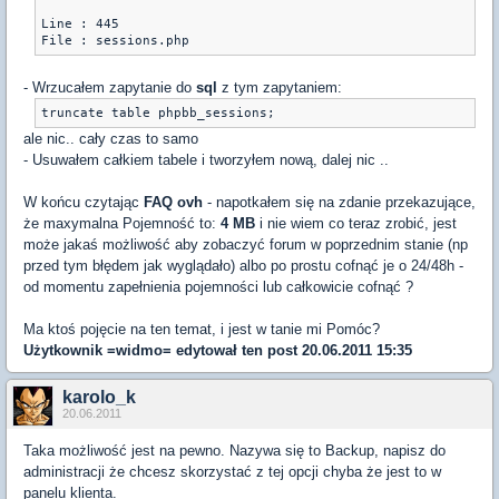
Line : 445 

File : sessions.php
- Wrzucałem zapytanie do
sql
z tym zapytaniem:
truncate table phpbb_sessions;
ale nic.. cały czas to samo
- Usuwałem całkiem tabele i tworzyłem nową, dalej nic ..
W końcu czytając
FAQ ovh
- napotkałem się na zdanie przekazujące,
że maxymalna Pojemność to:
4 MB
i nie wiem co teraz zrobić, jest
może jakaś możliwość aby zobaczyć forum w poprzednim stanie (np
przed tym błędem jak wyglądało) albo po prostu cofnąć je o 24/48h -
od momentu zapełnienia pojemności lub całkowicie cofnąć ?
Ma ktoś pojęcie na ten temat, i jest w tanie mi Pomóc?
Użytkownik
=widmo=
edytował ten post 20.06.2011 15:35
karolo_k
20.06.2011
Taka możliwość jest na pewno. Nazywa się to Backup, napisz do
administracji że chcesz skorzystać z tej opcji chyba że jest to w
panelu klienta.