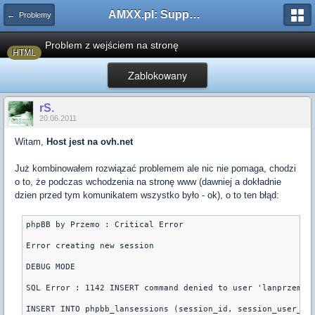
AMXX.pl: Support AMX Mod X i SourceMod
← Problemy
Problem z wejściem na stronę
HTML
Zablokowany
rS.
20.06.2011
Witam,
Host jest na ovh.net
Już kombinowałem rozwiązać problemem ale nic nie pomaga, chodzi
o to, że podczas wchodzenia na stronę www (dawniej a dokładnie
dzien przed tym komunikatem wszystko było - ok), o to ten błąd:
phpBB by Przemo : Critical Error 

Error creating new session 

DEBUG MODE 

SQL Error : 1142 INSERT command denied to user 'lanprzemysl
INSERT INTO phpbb_lansessions (session_id, session_user_id