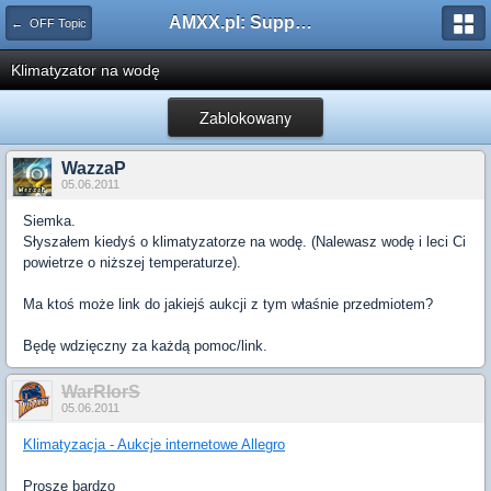
AMXX.pl: Support AMX Mod X i SourceMod
← OFF Topic
Klimatyzator na wodę
Zablokowany
WazzaP
05.06.2011
Siemka.
Słyszałem kiedyś o klimatyzatorze na wodę. (Nalewasz wodę i leci Ci
powietrze o niższej temperaturze).
Ma ktoś może link do jakiejś aukcji z tym właśnie przedmiotem?
Będę wdzięczny za każdą pomoc/link.
WarRIorS
05.06.2011
Klimatyzacja - Aukcje internetowe Allegro
Proszę bardzo