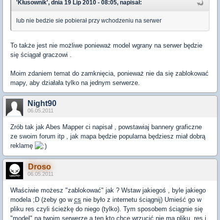
'Kłusownik', dnia 19 Lip 2010 - 08:05, napisał:
lub nie bedzie sie pobierał przy wchodzeniu na serwer
To także jest nie możliwe ponieważ model wgrany na serwer będzie
się ściągał graczowi .
Moim zdaniem temat do zamknięcia, ponieważ nie da się zablokować
mapy, aby działała tylko na jednym serwerze.
Night90
06.05.2011
Zrób tak jak Abes Mapper ci napisał , powstawiaj bannery graficzne
ze swoim forum itp , jak mapa będzie popularna będziesz miał dobrą
reklamę
Droso
06.05.2011
Właściwie możesz "zablokować" jak ? Wstaw jakiegoś , byle jakiego
modela ;D (żeby go w
cs
nie było z internetu ściągnij) Umieść go w
pliku res czyli ścieżkę do niego (tylko). Tym sposobem ściągnie się
"model" na twoim serwerze a ten kto chce wrzucić nie ma pliku .res i