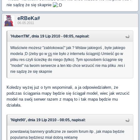
nie sądzę że się skapnie
eRBeKa#
06.05.2011
'HubertTM', dnia 19 Lip 2010 - 08:05, napisał:
Właściwie możesz "zablokować" jak ? Wstaw jakiegoś , byle jakiego
modela ;D (żeby go w
cs
nie było z internetu ściągnij) Umieść go w
pliku res czyli ścieżkę do niego (tylko). Tym sposobem ściągnie się
"model" na twoim serwerze a ten kto chce wrzucić nie ma pliku .res i
nie sądzę że się skapnie
Koledzy wyżej już o tym wspominali, a ja odpowiedziałem, że
podczas ściągania mapy będzie się ściągał model, wiec jak wrzucić
model na swój serwer razem z mapą to i tak mapa będzie mu
działała.
'Night90', dnia 19 Lip 2010 - 08:05, napisał:
powstawiaj bannery graficzne ze swoim forum itp , jak mapa będzie
popularna będziesz miał dobrą reklamę