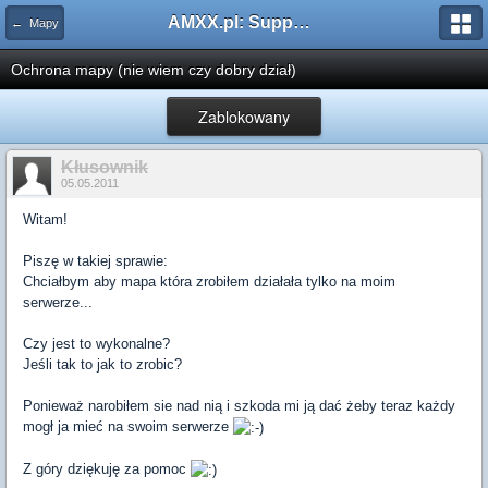
AMXX.pl: Support AMX Mod X i SourceMod
← Mapy
Ochrona mapy (nie wiem czy dobry dział)
Zablokowany
Kłusownik
05.05.2011
Witam!
Piszę w takiej sprawie:
Chciałbym aby mapa która zrobiłem działała tylko na moim
serwerze...
Czy jest to wykonalne?
Jeśli tak to jak to zrobic?
Ponieważ narobiłem sie nad nią i szkoda mi ją dać żeby teraz każdy
mogł ja mieć na swoim serwerze
Z góry dziękuję za pomoc