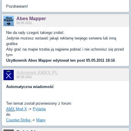
Pozdrawiam!
Abes Mapper
05.05.2011
Nie da rady czegoś takiego zrobić.
Jedynie możesz wstawić jakąś reklamę twojego serwera lub inną
grafike
Aby grać na mapie trzeba ją najpierw pobrać i nie uchronisz się przed
tym
Użytkownik
Abes Mapper
edytował ten post 05.05.2011 18:16
Adminek AMXX.PL
05.05.2011
Automatyczna wiadomość
Ten temat został przeniesiony z forum:
AMX
Mod X
->
Pytania
do
Counter-Strike
->
Mapy