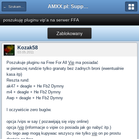
AMXX.pl: Support AMX Mod X i SourceMod
← Szukam pluginu
poszukuję pluginu vip'a na serwer FFA
Zablokowany
Kozak58
03.05.2011
Poszukuje pluginu na Free For All
Vip
ma posiadać
w pierwszej rundzie tylko granaty bez żadnych broni (ewentualnie
kasa itp)
Reszta rund:
ak47 + deagle + He Fb2 Dymny
m4 + deagle + He Fb2 Dymny
Awp + deagle + He Fb2 Dymny
I oczywiście zero bugów.
opcja /vips w say ( pozawijają się vipy online)
opcja /
vip
(informacje o vipie co posiada jak go nabyć itp.)
Do tego awp mogą kupywac wszyscy nie tylko
vip
on po prostu