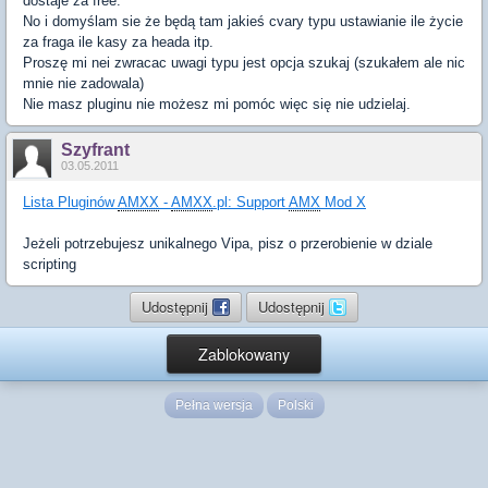
dostaje za free.
No i domyślam sie że będą tam jakieś cvary typu ustawianie ile życie
za fraga ile kasy za heada itp.
Proszę mi nei zwracac uwagi typu jest opcja szukaj (szukałem ale nic
mnie nie zadowala)
Nie masz pluginu nie możesz mi pomóc więc się nie udzielaj.
Szyfrant
03.05.2011
Lista Pluginów
AMXX
-
AMXX
.pl: Support
AMX
Mod X
Jeżeli potrzebujesz unikalnego Vipa, pisz o przerobienie w dziale
scripting
Udostępnij
Udostępnij
Zablokowany
Pełna wersja
Polski