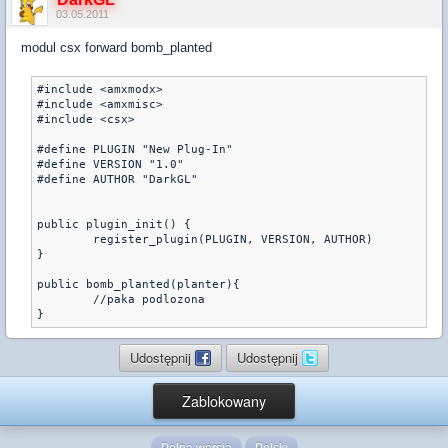
03.05.2011
modul csx forward bomb_planted
#include <amxmodx>

#include <amxmisc>

#include <csx>

#define PLUGIN "New Plug-In"

#define VERSION "1.0"

#define AUTHOR "DarkGL"

public plugin_init() {

	register_plugin(PLUGIN, VERSION, AUTHOR)

}

public bomb_planted(planter){

	//paka podlozona

}
Udostępnij
Udostępnij
Zablokowany