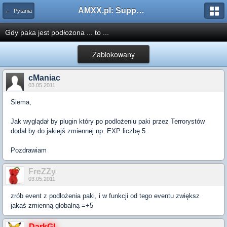
AMXX.pl: Support AMX Mod X i SourceMod
← Pytania
Gdy paka jest podłożona ... to ...
Zablokowany
cManiac
03.05.2011
Siema,
Jak wyglądał by plugin który po podlożeniu paki przez Terrorystów
dodał by do jakiejś zmiennej np. EXP liczbę 5.
Pozdrawiam
FreZZy
03.05.2011
zrób event z podłożenia paki, i w funkcji od tego eventu zwiększ
jakąś zmienną globalną =+5
DarkGL