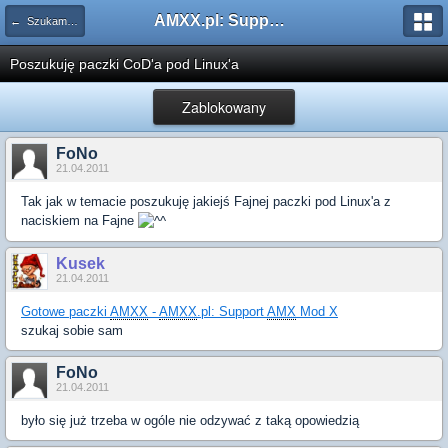
AMXX.pl: Support AMX Mod X i SourceMod
← Szukam pluginu
Poszukuję paczki CoD'a pod Linux'a
Zablokowany
FoNo
21.04.2011
Tak jak w temacie poszukuję jakiejś Fajnej paczki pod Linux'a z
naciskiem na Fajne
Kusek
21.04.2011
Gotowe paczki
AMXX
-
AMXX
.pl: Support
AMX
Mod X
szukaj sobie sam
FoNo
21.04.2011
było się już trzeba w ogóle nie odzywać z taką opowiedzią