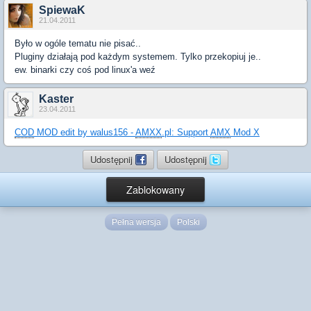
SpiewaK
21.04.2011
Było w ogóle tematu nie pisać..
Pluginy działają pod każdym systemem. Tylko przekopiuj je..
ew. binarki czy coś pod linux'a weź
Kaster
23.04.2011
COD
MOD edit by walus156 -
AMXX
.pl: Support
AMX
Mod X
Udostępnij
Udostępnij
Zablokowany
Pełna wersja
Polski