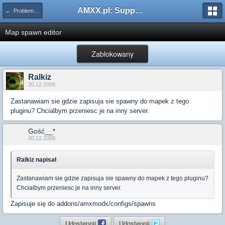
AMXX.pl: Support AMX Mod X i SourceMod
← Problemy z pluginami
Map spawn editor
Zablokowany
Ralkiz
20.12.2008
Zastanawiam sie gdzie zapisuja sie spawny do mapek z tego
pluginu? Chcialbym przeniesc je na inny server.
Gość__*
20.12.2008
Ralkiz napisał
Zastanawiam sie gdzie zapisuja sie spawny do mapek z tego pluginu?
Chcialbym przeniesc je na inny server.
Zapisuje się do addons/amxmodx/configs/spawns
Udostępnij
Udostępnij