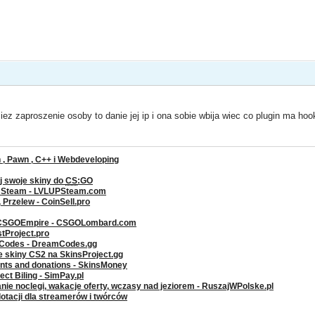
iez zaproszenie osoby to danie jej ip i ona sobie wbija wiec co plugin ma h
, Pawn , C++ i Webdeveloping
j swoje skiny do
CS
:GO
a Steam - LVLUPSteam.com
rzelew - CoinSell.pro
 CSGOEmpire - CSGOLombard.com
stProject.pro
g Codes - DreamCodes.gg
ze skiny CS2 na SkinsProject.gg
ents and donations - SkinsMoney
ct Biling - SimPay.pl
nie noclegi, wakacje oferty, wczasy nad jeziorem - RuszajWPolske.pl
dotacji dla streamerów i twórców