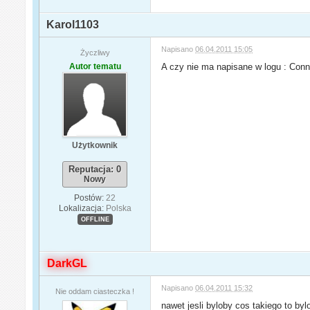
Karol1103
Napisano
06.04.2011 15:05
Życzliwy
Autor tematu
A czy nie ma napisane w logu : Conn
Użytkownik
Reputacja: 0
Nowy
Postów:
22
Lokalizacja:
Polska
OFFLINE
DarkGL
Napisano
06.04.2011 15:32
Nie oddam ciasteczka !
nawet jesli byloby cos takiego to bylo