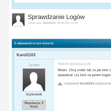
Sprawdzanie Logów
Temat rozp.
Karol1103
,
06.04.2011 14:39
8 odpowiedzi w tym temacie
Karol1103
Napisano
06.04.2011 14:39
Życzliwy
Witam. Chcę zrobić tak że jak ktoś 
sprawdzać czy ktoś na pewno kogoś 
Użytkownik
Karol1103
edytował te
Użytkownik
Reputacja: 0
Nowy