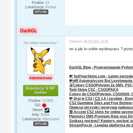
Postów:
22
Lokalizacja:
Polska
OFFLINE
DarkGL
Napisano
06.04.2011 14:55
Nie oddam ciasteczka !
no a jak to sobie wyobrazasz ? przec
DarkGL Blog - Programowanie Python 
💸 SellYourSkins.com - Łatwo sprzeda
Administrator
💸⇄🃏 Automatyczny Bot Levelowani
🛒Coinsy CSGOPolygon Za SMS, PSC, P
Reputacja: 6 587
Twój Sklep CS2 - CSGOPAKA
Godlike
Coinsy do CSGOPolygon, CSGO500,
💸 Graj w CS2 /
CS
1.6 i zarabiaj - Boo
Postów:
12 069
CS2 Gambling Sites and Free Bettin
GG:
Otwieraj skrzynki i wygrywaj najleps
Steam:
🤑 Accept CS2 skins for online paym
Imię:
Rafał
Płatności SMS Premium Rate oraz Dire
Lokalizacja:
Warszawa
Szukasz noclegu? Kwatery, noclegi, ta
OFFLINE
StreamPay.pl - Legalna platforma do 