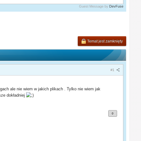
Guest Message by
DevFuse
Temat jest zamknięty
#1
ch ale nie wiem w jakich plikach . Tylko nie wiem jak
sze dokładniej
0