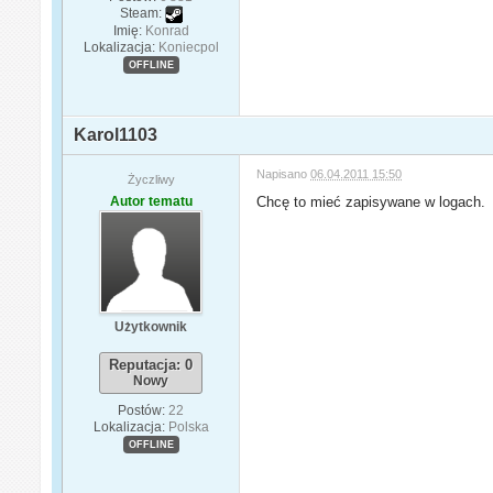
Steam:
Imię:
Konrad
Lokalizacja:
Koniecpol
OFFLINE
Karol1103
Napisano
06.04.2011 15:50
Życzliwy
Autor tematu
Chcę to mieć zapisywane w logach.
Użytkownik
Reputacja: 0
Nowy
Postów:
22
Lokalizacja:
Polska
OFFLINE