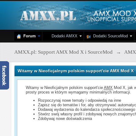
Forum
Dodatki AMXX
Dodatki SourceMod
AMXX.pl: Support AMX Mod X i SourceMod
→
AMX
Witamy w Nieoficjalnym polskim support'cie AMX Mod X
Witamy w Nieoficjalnym polskim support'cie
AMX
Mod X, jak w
prosty proces w którym wymagamy minimalnych informacji.
Rozpoczynaj nowe tematy i odpowiedaj na inne
Zapisz się do tematów i for, aby otrzymywać automatyc
Dodawaj wydarzenia do kalendarza społecznościowego
Stwórz swój własny profil i zdobywaj nowych znajomyc
Zdobywaj nowe doświadczenia