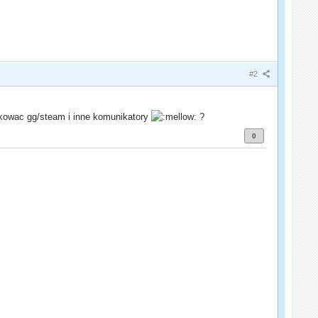
#2
ookowac gg/steam i inne komunikatory
?
0