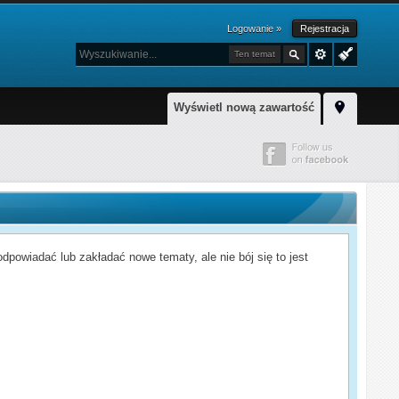
Logowanie »
Rejestracja
Ten temat
Wyświetl nową zawartość
powiadać lub zakładać nowe tematy, ale nie bój się to jest