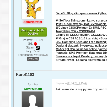
DarkGL Blog - Programowanie Python 
💸 SellYourSkins.com - Łatwo sprzeda
Administrator
💸⇄🃏 Automatyczny Bot Levelowani
🛒Coinsy CSGOPolygon Za SMS, PSC, P
Reputacja: 6 587
Twój Sklep CS2 - CSGOPAKA
Godlike
Coinsy do CSGOPolygon, CSGO500,
💸 Graj w CS2 /
CS
1.6 i zarabiaj - Boo
Postów:
12 069
CS2 Gambling Sites and Free Bettin
GG:
Otwieraj skrzynki i wygrywaj najleps
Steam:
🤑 Accept CS2 skins for online paym
Imię:
Rafał
Płatności SMS Premium Rate oraz Dire
Lokalizacja:
Warszawa
Szukasz noclegu? Kwatery, noclegi, ta
OFFLINE
StreamPay.pl - Legalna platforma do 
Karol1103
Napisano
06.04.2011 15:42
Życzliwy
Autor tematu
Tak wiem ale ja się pytam czy jest 