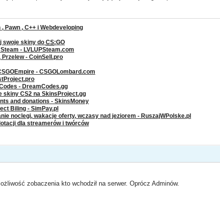
, Pawn , C++ i Webdeveloping
j swoje skiny do
CS
:GO
a Steam - LVLUPSteam.com
rzelew - CoinSell.pro
 CSGOEmpire - CSGOLombard.com
stProject.pro
g Codes - DreamCodes.gg
ze skiny CS2 na SkinsProject.gg
ents and donations - SkinsMoney
ct Biling - SimPay.pl
nie noclegi, wakacje oferty, wczasy nad jeziorem - RuszajWPolske.pl
dotacji dla streamerów i twórców
możliwość zobaczenia kto wchodził na serwer. Oprócz Adminów.