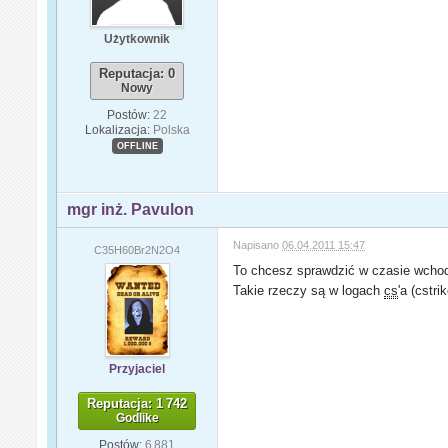
Użytkownik
Reputacja: 0
Nowy
Postów:
22
Lokalizacja:
Polska
OFFLINE
mgr inż. Pavulon
Napisano
06.04.2011 15:47
C35H60Br2N2O4
To chcesz sprawdzić w czasie wchod
Takie rzeczy są w logach
cs
'a (cstr
Przyjaciel
Reputacja: 1 742
Godlike
Postów:
6 881