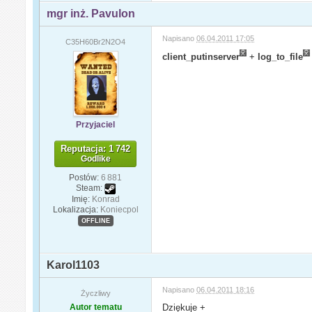
mgr inż. Pavulon
Napisano
06.04.2011 17:05
C35H60Br2N2O4
client_putinserver
+
log_to_file
Przyjaciel
Reputacja: 1 742
Godlike
Postów:
6 881
Steam:
Imię:
Konrad
Lokalizacja:
Koniecpol
OFFLINE
Karol1103
Napisano
06.04.2011 18:16
Życzliwy
Autor tematu
Dziękuje +