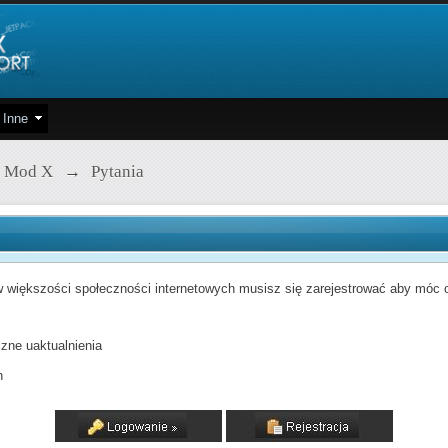
Inne
 Mod X
→
Pytania
 większości społeczności internetowych musisz się zarejestrować aby móc od
zne uaktualnienia
h