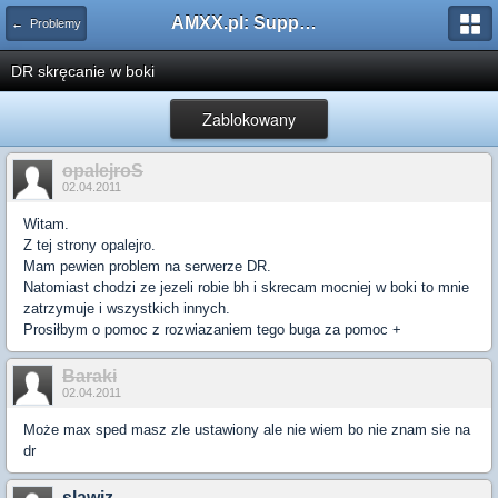
AMXX.pl: Support AMX Mod X i SourceMod
← Problemy
DR skręcanie w boki
Zablokowany
opalejroS
02.04.2011
Witam.
Z tej strony opalejro.
Mam pewien problem na serwerze DR.
Natomiast chodzi ze jezeli robie bh i skrecam mocniej w boki to mnie
zatrzymuje i wszystkich innych.
Prosiłbym o pomoc z rozwiazaniem tego buga za pomoc +
Baraki
02.04.2011
Może max sped masz zle ustawiony ale nie wiem bo nie znam sie na
dr
slawiz