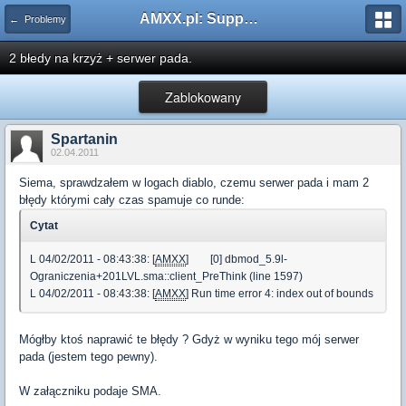
AMXX.pl: Support AMX Mod X i SourceMod
← Problemy
2 błedy na krzyż + serwer pada.
Zablokowany
Spartanin
02.04.2011
Siema, sprawdzałem w logach diablo, czemu serwer pada i mam 2
błędy którymi cały czas spamuje co runde:
Cytat
L 04/02/2011 - 08:43:38: [
AMXX
] [0] dbmod_5.9l-
Ograniczenia+201LVL.sma::client_PreThink (line 1597)
L 04/02/2011 - 08:43:38: [
AMXX
] Run time error 4: index out of bounds
Mógłby ktoś naprawić te błędy ? Gdyż w wyniku tego mój serwer
pada (jestem tego pewny).
W załączniku podaje SMA.