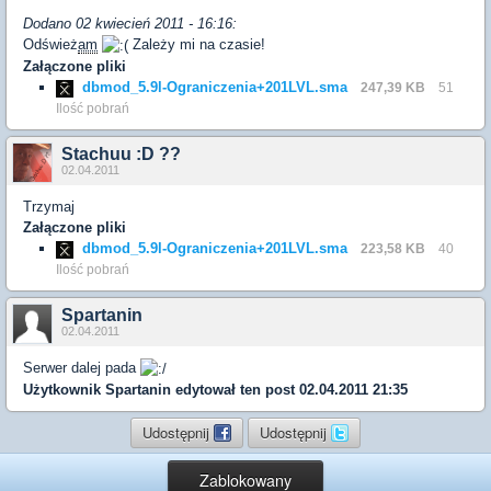
Dodano 02 kwiecień 2011 - 16:16:
Odśwież
am
Zależy mi na czasie!
Załączone pliki
dbmod_5.9l-Ograniczenia+201LVL.sma
247,39 KB
51
Ilość pobrań
Stachuu :D ??
02.04.2011
Trzymaj
Załączone pliki
dbmod_5.9l-Ograniczenia+201LVL.sma
223,58 KB
40
Ilość pobrań
Spartanin
02.04.2011
Serwer dalej pada
Użytkownik
Spartanin
edytował ten post 02.04.2011 21:35
Udostępnij
Udostępnij
Zablokowany