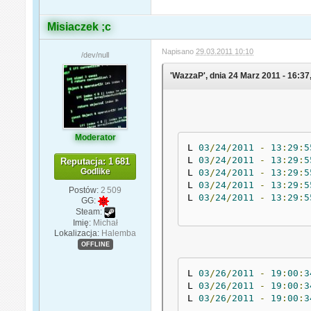
Misiaczek ;c
Napisano
29.03.2011 10:10
/dev/null
'WazzaP', dnia 24 Marz 2011 - 16:37,
Moderator
L 
03
/
24
/
2011
-
13
:
29
:
5
L 
03
/
24
/
2011
-
13
:
29
:
5
Reputacja: 1 681
Godlike
L 
03
/
24
/
2011
-
13
:
29
:
5
L 
03
/
24
/
2011
-
13
:
29
:
5
Postów:
2 509
L 
03
/
24
/
2011
-
13
:
29
:
5
GG:
Steam:
Imię:
Michał
Lokalizacja:
Halemba
OFFLINE
L 
03
/
26
/
2011
-
19
:
00
:
3
L 
03
/
26
/
2011
-
19
:
00
:
3
L 
03
/
26
/
2011
-
19
:
00
:
3