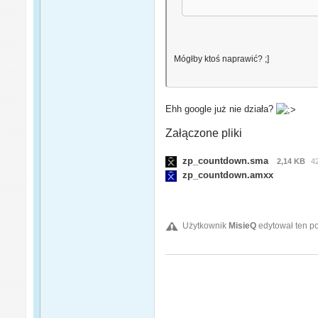
Mógłby ktoś naprawić? ;]
Ehh google już nie działa?
Załączone pliki
zp_countdown.sma
2,14 KB
4
zp_countdown.amxx
Użytkownik
MisieQ
edytował ten po