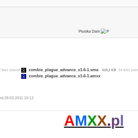
Plusika Dam
zombie_plague_advance_v1-6-1.sma
2 Ilość pobrań
419,2 KB
54 Ilość pob
zombie_plague_advance_v1-6-1.amxx
st 29.03.2011 10:12
A
M
X
X
.
p
l