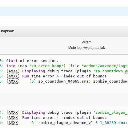
 napisał:
Witam.
Moje logi wyglądają tak:
5
:
Start
 of error session
.
5
:
Info
(
map 
"zm_aztec_kamp"
)
(
file 
"addons/amxmodx/logs
5
:
[
AMXX
]
Displaying
 debug trace 
(
plugin 
"zp_countdown.
a
5
:
[
AMXX
]
Run
 time error 
4
:
 index 
out
 of bounds 
5
:
[
AMXX
]
[
0
]
 zp_countdown_94665
.
sma
::
zombie_countdow
4
:
[
AMXX
]
Displaying
 debug trace 
(
plugin 
"zombie_plague_
4
:
[
AMXX
]
Run
 time error 
4
:
 index 
out
 of bounds 
4
:
[
AMXX
]
[
0
]
 zombie_plague_advance_v1
-
6
-
1_88269.sma
: