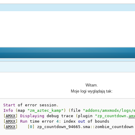
Witam.
Moje logi wyglądają tak:
:
Start
 of error session
.
:
Info
(
map 
"zm_aztec_kamp"
)
(
file 
"addons/amxmodx/logs/
:
[
AMXX
]
Displaying
 debug trace 
(
plugin 
"zp_countdown.
am
:
[
AMXX
]
Run
 time error 
4
:
 index 
out
 of bounds 
:
[
AMXX
]
[
0
]
 zp_countdown_94665
.
sma
::
zombie_countdown