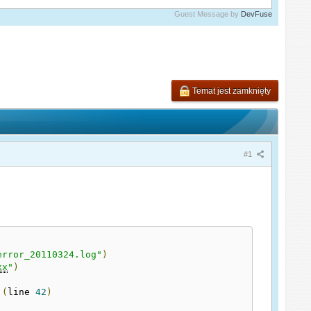
Guest Message by
DevFuse
Temat jest zamknięty
#1
error_20110324.log"
)
xx
"
)
 
(
line 
42
)