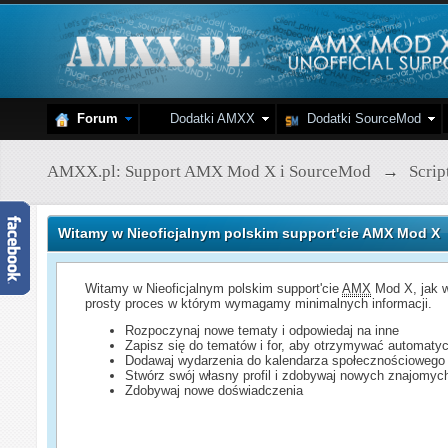
Forum
Dodatki AMXX
Dodatki SourceMod
AMXX.pl: Support AMX Mod X i SourceMod
→
Scri
Witamy w Nieoficjalnym polskim support'cie AMX Mod X
Witamy w Nieoficjalnym polskim support'cie
AMX
Mod X, jak w
prosty proces w którym wymagamy minimalnych informacji.
Rozpoczynaj nowe tematy i odpowiedaj na inne
Zapisz się do tematów i for, aby otrzymywać automatyc
Dodawaj wydarzenia do kalendarza społecznościowego
Stwórz swój własny profil i zdobywaj nowych znajomyc
Zdobywaj nowe doświadczenia