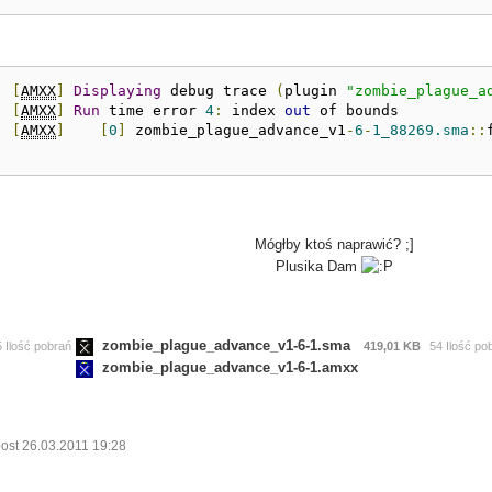
:
[
AMXX
]
Displaying
 debug trace 
(
plugin 
"zombie_plague_a
:
[
AMXX
]
Run
 time error 
4
:
 index 
out
 of bounds 
:
[
AMXX
]
[
0
]
 zombie_plague_advance_v1
-
6
-
1_88269.sma
::
Mógłby ktoś naprawić? ;]
Plusika Dam
zombie_plague_advance_v1-6-1.sma
5 Ilość pobrań
419,01 KB
54 Ilość po
zombie_plague_advance_v1-6-1.amxx
ost 26.03.2011 19:28