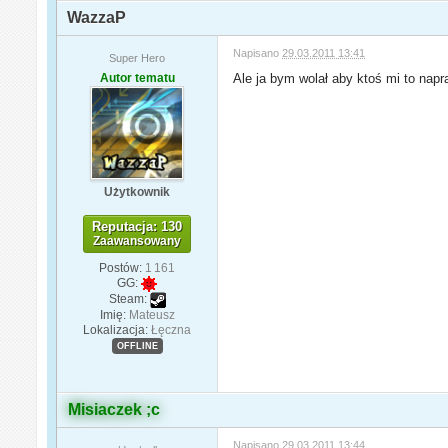
WazzaP
Napisano
29.03.2011 13:41
Super Hero
Autor tematu
Ale ja bym wolał aby ktoś mi to nap
Użytkownik
Reputacja: 130
Zaawansowany
Postów:
1 161
GG:
Steam:
Imię:
Mateusz
Lokalizacja:
Łęczna
OFFLINE
Misiaczek ;c
Napisano
29.03.2011 13:44