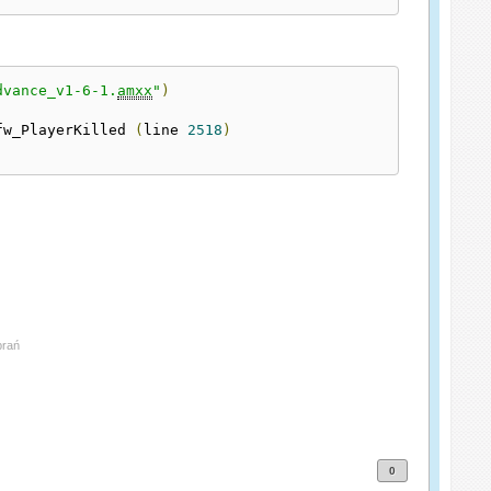
dvance_v1-6-1.
amxx
"
)
fw_PlayerKilled 
(
line 
2518
)
brań
0