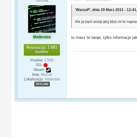
/dev/null
'WazzaP', dnia 29 Marz 2011 - 12:41,
Ale ja bym wolał aby ktoś mi to napr
Moderator
to masz te twoje, tylko informacje ja
Reputacja: 1 681
Godlike
Postów:
2 509
GG:
Steam:
Imię:
Michał
Lokalizacja:
Halemba
OFFLINE