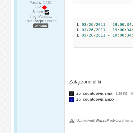
Postów:
1 161
GG:
Steam:
Imię:
Mateusz
Lokalizacja:
Łęczna
L 
03
/
26
/
2011
-
19
:
00
:
34
OFFLINE
L 
03
/
26
/
2011
-
19
:
00
:
34
L 
03
/
26
/
2011
-
19
:
00
:
34
Załączone pliki
zp_countdown.sma
1,36 KB
4
zp_countdown.amxx
Użytkownik
WazzaP
edytował ten p