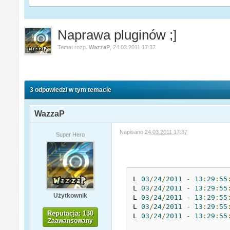
Naprawa pluginów ;]
Temat rozp.
WazzaP
,
24.03.2011 17:37
3 odpowiedzi w tym temacie
WazzaP
Napisano
24.03.2011 17:37
Super Hero
L 
03
/
24
/
2011
-
13
:
29
:
55
L 
03
/
24
/
2011
-
13
:
29
:
55
Użytkownik
L 
03
/
24
/
2011
-
13
:
29
:
55
L 
03
/
24
/
2011
-
13
:
29
:
55
Reputacja: 130
L 
03
/
24
/
2011
-
13
:
29
:
55
Zaawansowany