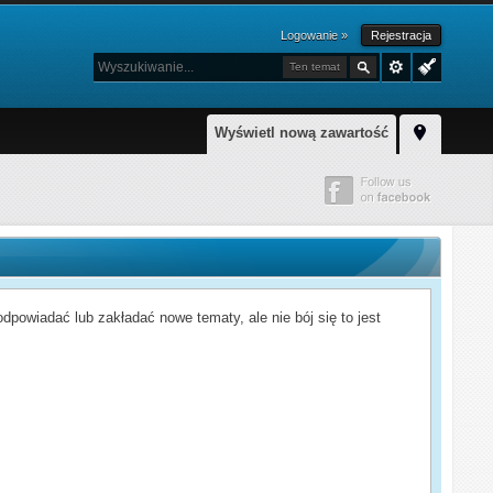
Logowanie »
Rejestracja
Ten temat
Wyświetl nową zawartość
powiadać lub zakładać nowe tematy, ale nie bój się to jest