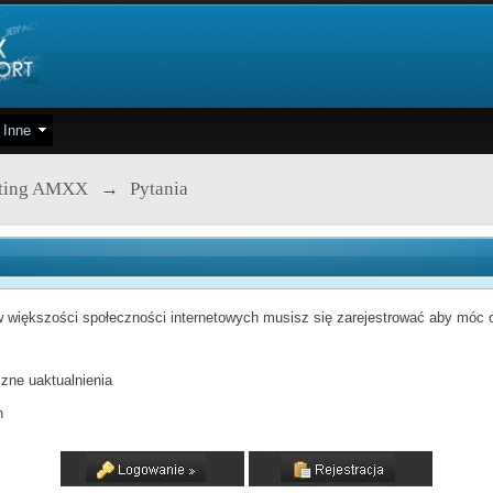
Inne
pting AMXX
→
Pytania
 większości społeczności internetowych musisz się zarejestrować aby móc od
zne uaktualnienia
h