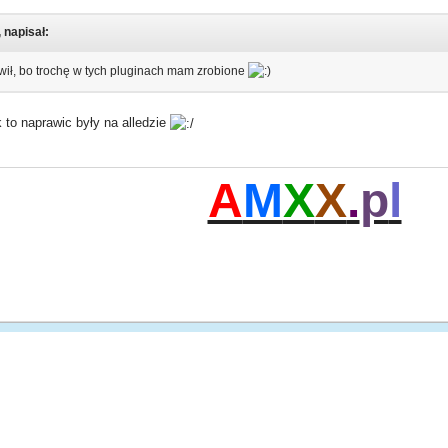
 napisał:
awił, bo trochę w tych pluginach mam zrobione
k to naprawic były na alledzie
A
M
X
X
.
p
l