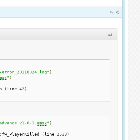
#2
/error_20110324.log"
)
mxx
"
)
n 
(
line 
42
)
advance_v1-6-1.
amxx
"
)
:
fw_PlayerKilled 
(
line 
2518
)