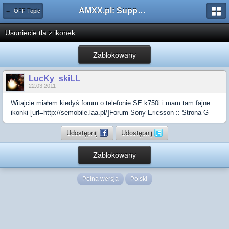
AMXX.pl: Support AMX Mod X i SourceMod
← OFF Topic
Usuniecie tła z ikonek
Zablokowany
LucKy_skiLL
22.03.2011
Witajcie miałem kiedyś forum o telefonie SE k750i i mam tam fajne
ikonki [url=http://semobile.laa.pl/]Forum Sony Ericsson :: Strona G
Udostępnij
Udostępnij
Zablokowany
Pełna wersja
Polski