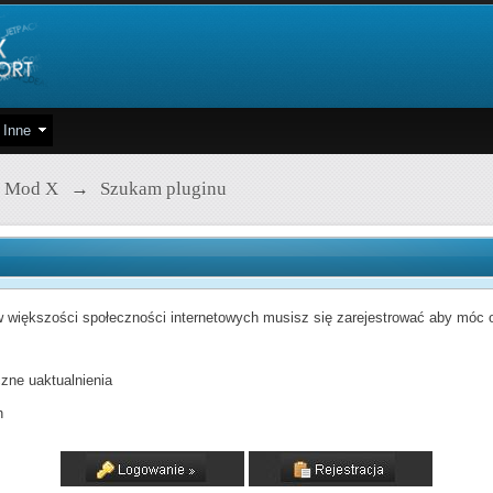
Inne
 Mod X
→
Szukam pluginu
 większości społeczności internetowych musisz się zarejestrować aby móc od
zne uaktualnienia
h