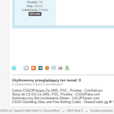
Postów:
39
Imię:
Adrian
Lokalizacja:
Polska
OFFLINE
Użytkownicy przeglądający ten temat: 0
0 użytkowników, 0 gości, 0 anonimowych
Coinsy CSGOPolygon Za SMS, PSC , Przelew - CoinSell.pro
Skiny do CS:GO za SMS, PSC, Przelew - CSGOPaka.com
Automatyczny Bot Levelowania Steam - LVLUPSteam.com
CSGO Gambling Sites and Free Betting Codes - DreamCodes.gg
💸 
AMXX.pl: Support AMX Mod X i SourceMod
→
AMX Mod X
→
Szukam pluginu