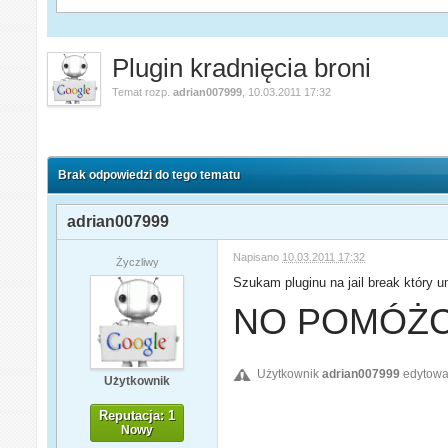
Plugin kradnięcia broni
Temat rozp.
adrian007999
,
10.03.2011 17:32
Brak odpowiedzi do tego tematu
adrian007999
Napisano
10.03.2011 17:32
Życzliwy
Szukam pluginu na jail break który u
NO POMÓŻCI
Użytkownik
adrian007999
edytował
Użytkownik
Reputacja: 1
Nowy