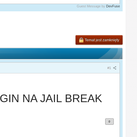
Guest Message by
DevFuse
Temat jest zamknięty
#1
GIN NA JAIL BREAK
0