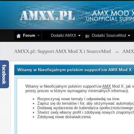
Forum
Dodatki AMXX
Dodatki SourceMod
AMXX.pl: Support AMX Mod X i SourceMod
→
AMX
Witamy w Nieoficjalnym polskim support'cie AMX Mod X
Witamy w Nieoficjalnym polskim support'cie
AMX
Mod X, jak w
prosty proces w którym wymagamy minimalnych informacji.
Rozpoczynaj nowe tematy i odpowiedaj na inne
Zapisz się do tematów i for, aby otrzymywać automatyc
Dodawaj wydarzenia do kalendarza społecznościowego
Stwórz swój własny profil i zdobywaj nowych znajomyc
Zdobywaj nowe doświadczenia