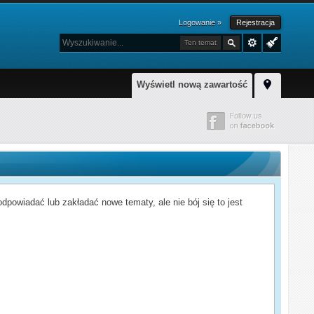
Logowanie »
Rejestracja
Ten temat
Wyświetl nową zawartość
powiadać lub zakładać nowe tematy, ale nie bój się to jest