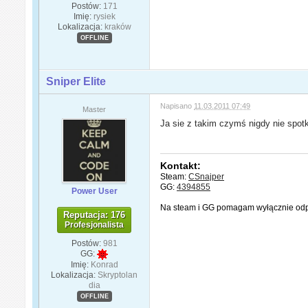
Postów:
171
Imię:
rysiek
Lokalizacja:
kraków
OFFLINE
Sniper Elite
Napisano
11.03.2011 07:49
Master
Ja sie z takim czymś nigdy nie spot
Kontakt:
Steam:
CSnajper
GG:
4394855
Power User
Na steam i GG pomagam wyłącznie odp
Reputacja: 176
Profesjonalista
Postów:
981
GG:
Imię:
Konrad
Lokalizacja:
Skryptolan
dia
OFFLINE