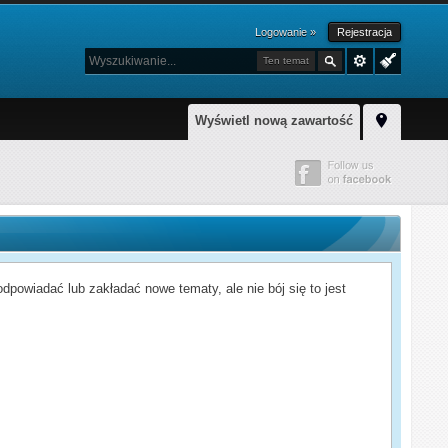
Logowanie »
Rejestracja
Ten temat
Wyświetl nową zawartość
powiadać lub zakładać nowe tematy, ale nie bój się to jest