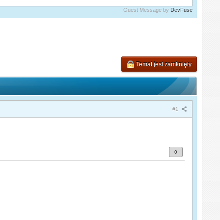
Guest Message by
DevFuse
Temat jest zamknięty
#1
0