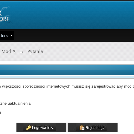
Inne
 Mod X
→
Pytania
 większości społeczności internetowych musisz się zarejestrować aby móc od
zne uaktualnienia
h