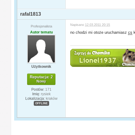
rafal1813
Napisano
12.03.2011 20:15
Profesjonalista
Autor tematu
no chodzi mi otoże uruchamiasz
cs
k
Użytkownik
Reputacja: 2
Nowy
Postów:
171
Imię:
rysiek
Lokalizacja:
kraków
OFFLINE