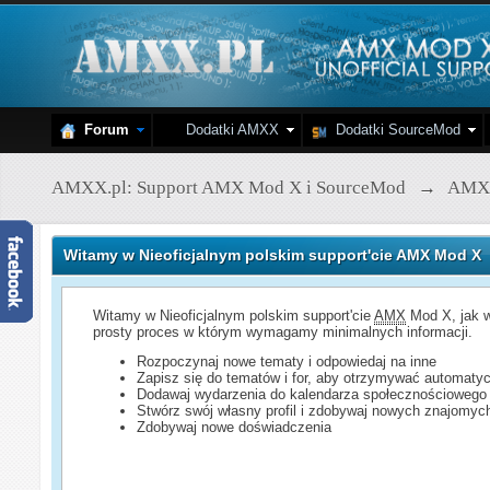
Forum
Dodatki AMXX
Dodatki SourceMod
AMXX.pl: Support AMX Mod X i SourceMod
→
AMX
Witamy w Nieoficjalnym polskim support'cie AMX Mod X
Witamy w Nieoficjalnym polskim support'cie
AMX
Mod X, jak w
prosty proces w którym wymagamy minimalnych informacji.
Rozpoczynaj nowe tematy i odpowiedaj na inne
Zapisz się do tematów i for, aby otrzymywać automatyc
Dodawaj wydarzenia do kalendarza społecznościowego
Stwórz swój własny profil i zdobywaj nowych znajomyc
Zdobywaj nowe doświadczenia