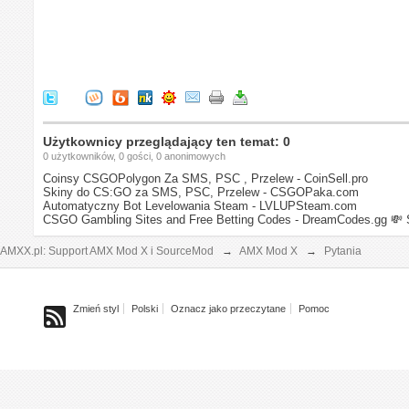
Użytkownicy przeglądający ten temat: 0
0 użytkowników, 0 gości, 0 anonimowych
Coinsy CSGOPolygon Za SMS, PSC , Przelew - CoinSell.pro
Skiny do CS:GO za SMS, PSC, Przelew - CSGOPaka.com
Automatyczny Bot Levelowania Steam - LVLUPSteam.com
CSGO Gambling Sites and Free Betting Codes - DreamCodes.gg
💸 
AMXX.pl: Support AMX Mod X i SourceMod
→
AMX Mod X
→
Pytania
Zmień styl
Polski
Oznacz jako przeczytane
Pomoc