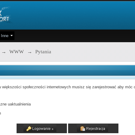
Inne
→
WWW
→
Pytania
 większości społeczności internetowych musisz się zarejestrować aby móc od
zne uaktualnienia
h