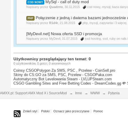
MySql - call of duty mod
COD NOWY
Napisany przez
Quadrrro
, 30.11.2015
cod nowy
,
mysql
,
baza dany
Połączenie z jedną i dwiema bazami jednocześnie 
PHP
Napisany przez
R1d4r
, 21.08.2015
php
,
mysql
,
zapytania
i 3 więcej
[MyDevil.net] Nowa oferta SSD i promocja
Napisany przez
MyDevil
, 31.07.2015
ssd hosting
,
ssd
,
ruby on rails
Użytkownicy przeglądający ten temat: 0
0 użytkowników, 0 gości, 0 anonimowych
Coinsy CSGOPolygon Za SMS, PSC , Przelew - CoinSell.pro
Skiny do CS:GO za SMS, PSC, Przelew - CSGOPaka.com
Automatyczny Bot Levelowania Steam - LVLUPSteam.com
CSGO Gambling Sites and Free Betting Codes - DreamCodes.gg
💸 
AMXX.pl: Support AMX Mod X i SourceMod
→
Inne
→
WWW
→
Pytania
Zmień styl
Polski
Oznacz jako przeczytane
Pomoc