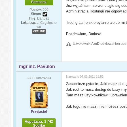
Pomocny
Już wyjaśniam, serwer ciągle się do
Postów:
500
Administracja Hostingu nie odpowiada
Steam:
Imię:
Dariusz
Trochę Lamerskie pytanie ale co mi
Lokalizacja:
Częstocho
wa
OFFLINE
Pozdrawiam, Dariusz.
Użytkownik
AmD
edytował ten pos
mgr inż. Pavulon
Napisano
07.03.2011 19:52
C35H60Br2N2O4
Zasadnicze pytanie. Jaki masz dostę
Jak root to masz dostęp do bazy
my
Tam masz użytkowników i uprawnien
Jak tego nie masz i nie możesz pozb
Przyjaciel
Reputacja: 1 742
Godlike