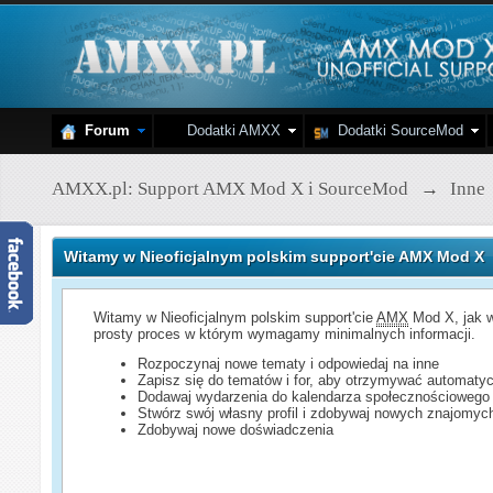
Forum
Dodatki AMXX
Dodatki SourceMod
AMXX.pl: Support AMX Mod X i SourceMod
→
Inne
Witamy w Nieoficjalnym polskim support'cie AMX Mod X
Witamy w Nieoficjalnym polskim support'cie
AMX
Mod X, jak w
prosty proces w którym wymagamy minimalnych informacji.
Rozpoczynaj nowe tematy i odpowiedaj na inne
Zapisz się do tematów i for, aby otrzymywać automatyc
Dodawaj wydarzenia do kalendarza społecznościowego
Stwórz swój własny profil i zdobywaj nowych znajomyc
Zdobywaj nowe doświadczenia