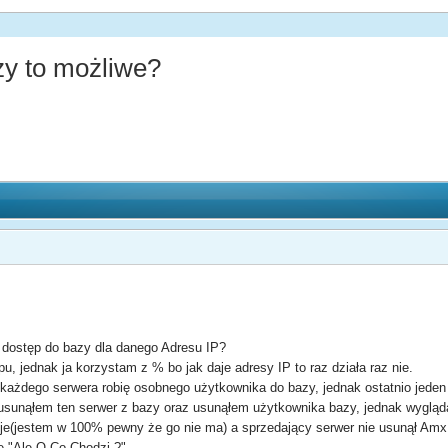
zy to możliwe?
dostęp do bazy dla danego Adresu IP?
, jednak ja korzystam z % bo jak daje adresy IP to raz działa raz nie.
każdego serwera robię osobnego użytkownika do bazy, jednak ostatnio jeden z
 usunąłem ten serwer z bazy oraz usunąłem użytkownika bazy, jednak wygląda
eje(jestem w 100% pewny że go nie ma) a sprzedający serwer nie usunął Amx
e "Ale O Co Chodzi ?"