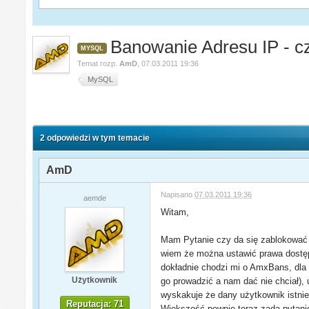
Banowanie Adresu IP - c
MYSQL
Temat rozp.
AmD
,
07.03.2011 19:36
MySQL
2 odpowiedzi w tym temacie
AmD
Napisano
07.03.2011 19:36
aemde
Witam,
Mam Pytanie czy da się zablokować 
wiem że można ustawić prawa dostępu
dokładnie chodzi mi o AmxBans, dla 
Użytkownik
go prowadzić a nam dać nie chciał),
wyskakuje że dany użytkownik istni
Reputacja: 71
Większość pewnie teraz zada pytani