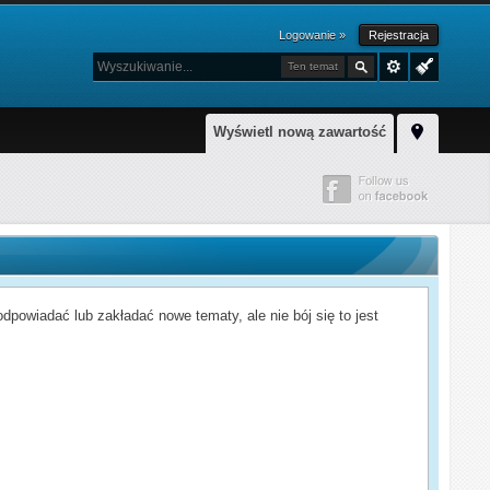
Logowanie »
Rejestracja
Ten temat
Wyświetl nową zawartość
powiadać lub zakładać nowe tematy, ale nie bój się to jest