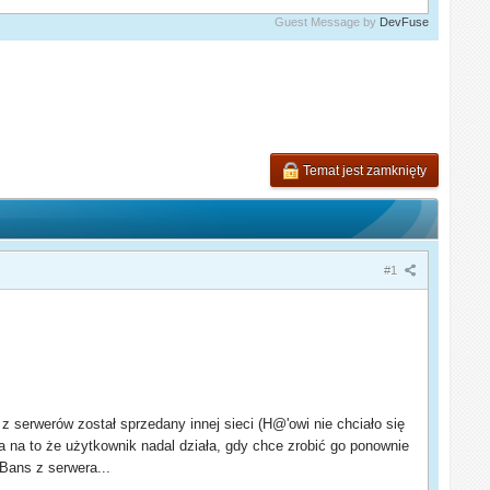
Guest Message by
DevFuse
Temat jest zamknięty
#1
 serwerów został sprzedany innej sieci (H@'owi nie chciało się
 na to że użytkownik nadal działa, gdy chce zrobić go ponownie
Bans z serwera...