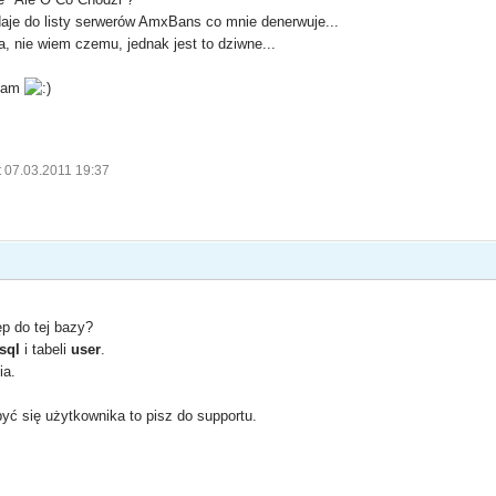
daje do listy serwerów AmxBans co mnie denerwuje...
, nie wiem czemu, jednak jest to dziwne...
 tam
t 07.03.2011 19:37
p do tej bazy?
sql
i tabeli
user
.
ia.
yć się użytkownika to pisz do supportu.