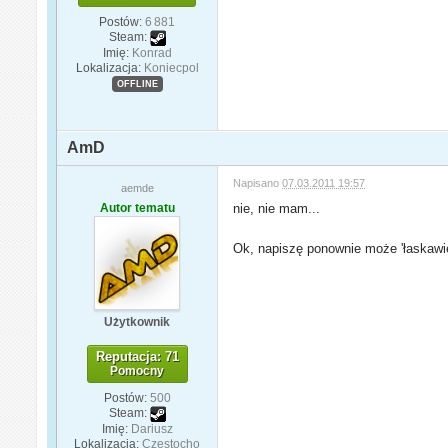
Postów:
6 881
Steam:
Imię:
Konrad
Lokalizacja:
Koniecpol
OFFLINE
AmD
Napisano
07.03.2011 19:57
aemde
Autor tematu
nie, nie mam...
Ok, napiszę ponownie może 'łaskawie
Użytkownik
Reputacja: 71
Pomocny
Postów:
500
Steam:
Imię:
Dariusz
Lokalizacja:
Częstocho