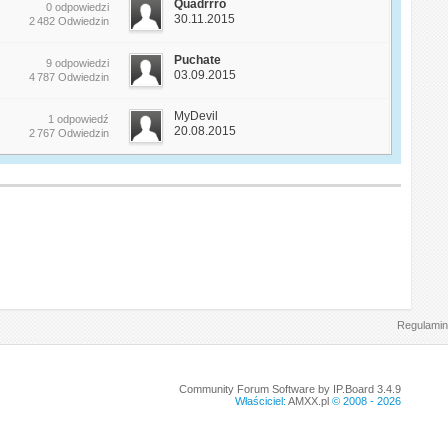
Quadrrro
0 odpowiedzi
30.11.2015
2 482 Odwiedzin
Puchate
9 odpowiedzi
03.09.2015
4 787 Odwiedzin
MyDevil
1 odpowiedź
20.08.2015
2 767 Odwiedzin
Regulamin
Community Forum Software by IP.Board 3.4.9
Właściciel:
AMXX.pl
© 2008 -
2026