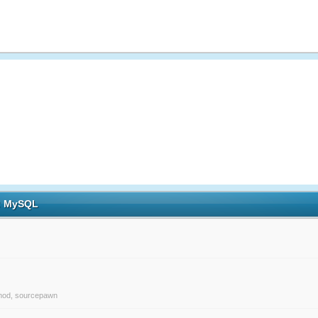
h: MySQL
mod
,
sourcepawn