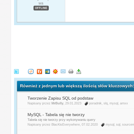
wa
OFFLINE
Również z jednym lub większą ilością słów kluczowyc
Tworzenie Zapisu SQL od podstaw
Napisany przez
MrBully
, 29.01.2023
poradnik
,
slq
,
mysql
,
amxx
MySQL - Tabela się nie tworzy
Tabela się nie tworzy przy wykonywaniu query
Napisany przez
BlacKisEverywhere
, 07.02.2020
mysql
,
sql
,
source