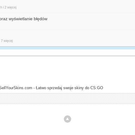
ch
i 2 więcej
oraz wyświetlanie błędów
i 7 więcej
SellYourSkins.com - Łatwo sprzedaj swoje skiny do CS:GO