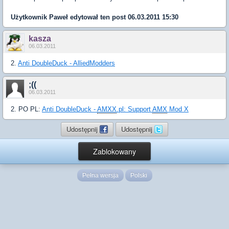
Użytkownik
Paweł
edytował ten post 06.03.2011 15:30
kasza
06.03.2011
2.
Anti DoubleDuck - AlliedModders
;((
06.03.2011
2. PO PL:
Anti DoubleDuck -
AMXX
.pl: Support
AMX
Mod X
Udostępnij
Udostępnij
Zablokowany
Pełna wersja
Polski