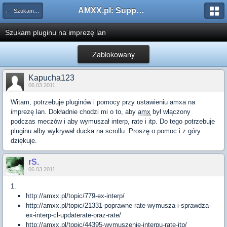
AMXX.pl: Support AMX Mod X i SourceMod
← Szukam pluginu
Szukam pluginu na imprezę lan
Zablokowany
Kapucha123
06.03.2011
Witam, potrzebuje pluginów i pomocy przy ustawieniu amxa na
imprezę lan. Dokładnie chodzi mi o to, aby
amx
był włączony
podczas meczów i aby wymuszał interp, rate i itp. Do tego potrzebuje
pluginu alby wykrywał ducka na scrollu. Proszę o pomoc i z góry
dziękuje.
rS.
06.03.2011
1.
http://amxx.pl/topic/779-ex-interp/
http://amxx.pl/topic/21331-poprawne-rate-wymusza-i-sprawdza-
ex-interp-cl-updaterate-oraz-rate/
http://amxx.pl/topic/44395-wymuszenie-interpu-rate-itp/