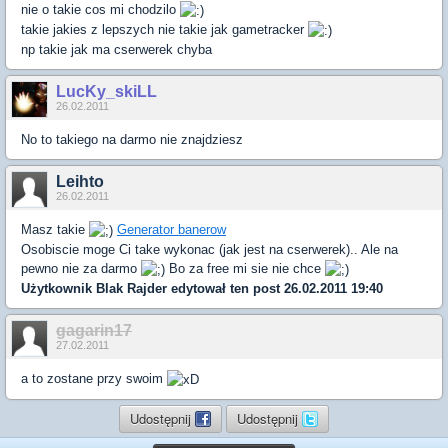
nie o takie cos mi chodzilo
takie jakies z lepszych nie takie jak gametracker
np takie jak ma cserwerek chyba
LucKy_skiLL
26.02.2011
No to takiego na darmo nie znajdziesz
Leihto
26.02.2011
Masz takie
Generator banerow
Osobiscie moge Ci take wykonac (jak jest na cserwerek).. Ale na
pewno nie za darmo
Bo za free mi sie nie chce
Użytkownik
Blak Rajder
edytował ten post 26.02.2011 19:40
gagarin17
27.02.2011
a to zostane przy swoim
Udostępnij
Udostępnij