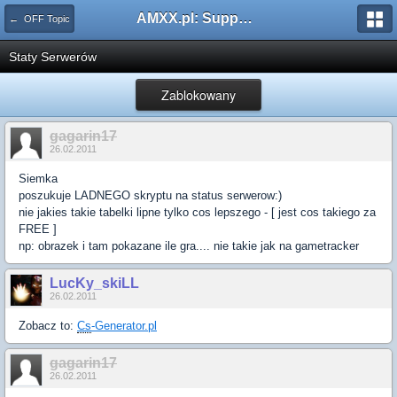
AMXX.pl: Support AMX Mod X i SourceMod
← OFF Topic
Staty Serwerów
Zablokowany
gagarin17
26.02.2011
Siemka
poszukuje LADNEGO skryptu na status serwerow:)
nie jakies takie tabelki lipne tylko cos lepszego - [ jest cos takiego za
FREE ]
np: obrazek i tam pokazane ile gra.... nie takie jak na gametracker
LucKy_skiLL
26.02.2011
Zobacz to:
Cs
-Generator.pl
gagarin17
26.02.2011