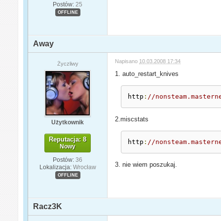
Postów:
25
OFFLINE
Away
Napisano
10.03.2008 17:34
Życzliwy
1. auto_restart_knives
http
:
//nonsteam.mastern
2.miscstats
Użytkownik
Reputacja: 8
http
:
//nonsteam.mastern
Nowy
Postów:
36
3. nie wiem poszukaj.
Lokalizacja:
Wrocław
OFFLINE
Racz3K