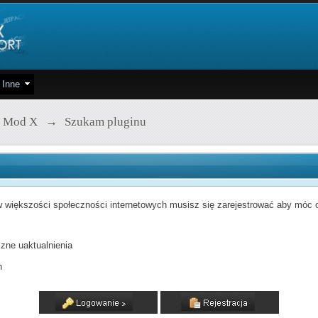
Inne
 Mod X
→
Szukam pluginu
 większości społeczności internetowych musisz się zarejestrować aby móc od
zne uaktualnienia
h