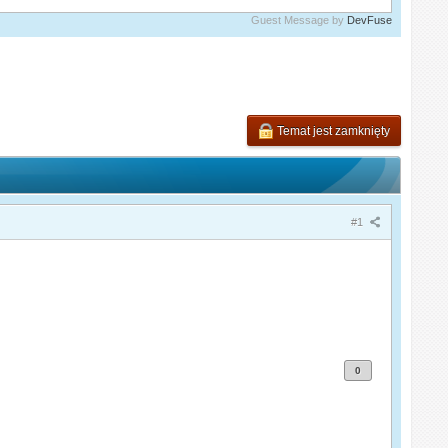
Guest Message by
DevFuse
Temat jest zamknięty
#1
0