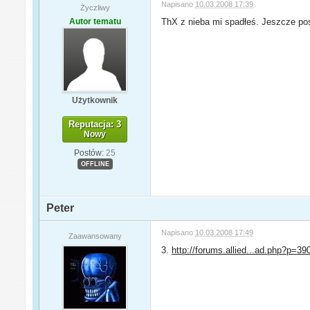
Napisano
10.03.2008 17:39
Życzliwy
Autor tematu
ThX z nieba mi spadłeś. Jeszcze p
Użytkownik
Reputacja: 3
Nowy
Postów:
25
OFFLINE
Peter
Napisano
10.03.2008 17:49
Zaawansowany
3.
http://forums.allied...ad.php?p=39