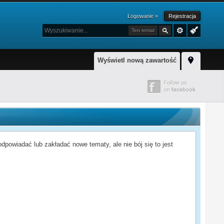
Logowanie »
Rejestracja
Ten temat
Wyświetl nową zawartość
powiadać lub zakładać nowe tematy, ale nie bój się to jest