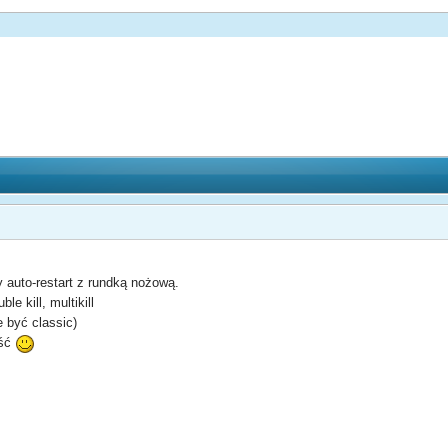
 auto-restart z rundką nożową.
le kill, multikill
 być classic)
ość