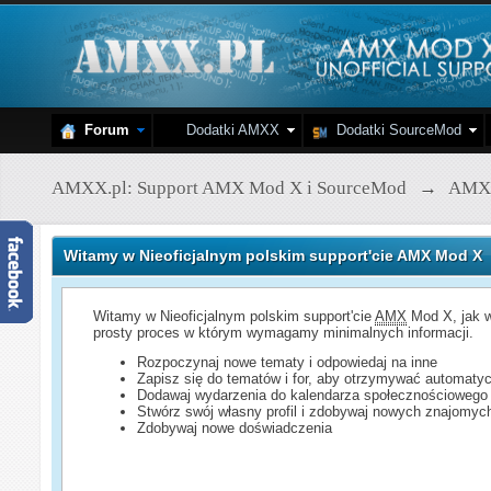
Forum
Dodatki AMXX
Dodatki SourceMod
AMXX.pl: Support AMX Mod X i SourceMod
→
AMX
Witamy w Nieoficjalnym polskim support'cie AMX Mod X
Witamy w Nieoficjalnym polskim support'cie
AMX
Mod X, jak w
prosty proces w którym wymagamy minimalnych informacji.
Rozpoczynaj nowe tematy i odpowiedaj na inne
Zapisz się do tematów i for, aby otrzymywać automatyc
Dodawaj wydarzenia do kalendarza społecznościowego
Stwórz swój własny profil i zdobywaj nowych znajomyc
Zdobywaj nowe doświadczenia