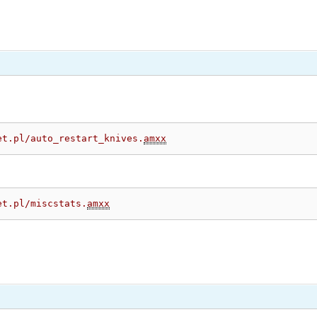
et.pl/auto_restart_knives.
amxx
et.pl/miscstats.
amxx