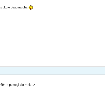
oszukuje deadmatcha
0294
+ pomogl dla mnie ;>