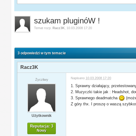
szukam pluginóW !
Temat rozp.
Racz3K
,
10.03.2008 17:20
3 odpowiedzi w tym temacie
Racz3K
Napisano
10.03.2008 17:20
Życzliwy
1. Sprawny działający, przetestowany
2. Muzyczki takie jak : Headshot, doub
3. Sprawnego deadmatcha
(może
Z góry thx. I proszę o waszą szybk
Użytkownik
Reputacja: 3
Nowy