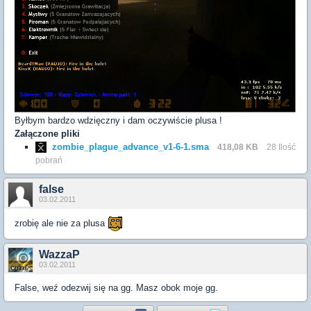
Byłbym bardzo wdzięczny i dam oczywiście plusa !
Załączone pliki
zombie_plague_advance_v1-6-1.sma
418,08 KB
28 Ilość
pobrań
false
03.02.2011
zrobię ale nie za plusa
WazzaP
03.02.2011
False, weź odezwij się na gg. Masz obok moje gg.