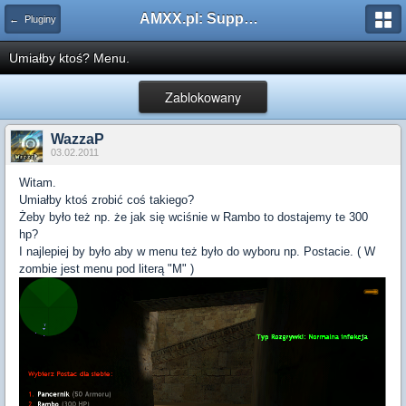
AMXX.pl: Support AMX Mod X i SourceMod
← Pluginy
Umiałby ktoś? Menu.
Zablokowany
WazzaP
03.02.2011
Witam.
Umiałby ktoś zrobić coś takiego?
Żeby było też np. że jak się wciśnie w Rambo to dostajemy te 300
hp?
I najlepiej by było aby w menu też było do wyboru np. Postacie. ( W
zombie jest menu pod literą "M" )