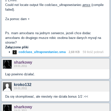
2 Errors.
Could not locate output file codclass_ultrapowstaniec.
amxx
(compile
failed).
Za pomoc dam +
Ps. mam amxxbans na jednym serwerze, jezeli chce dodac
amxxbans do drugiego musze robic osobna baze danych mysql na
stronie?
Załączone pliki
codclass_ultrapowstaniec.sma
2,68 KB
59 Ilość pobrań
sharkowy
19.01.2011
Łap powinno działać.
kroko132
19.01.2011
Da się skompilować, ale niestety nie działa bonus 1/2 :<<
sharkowy
19.01.2011