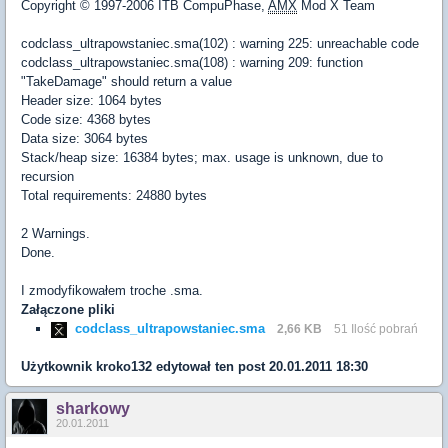
Copyright © 1997-2006 ITB CompuPhase,
AMX
Mod X Team
codclass_ultrapowstaniec.sma(102) : warning 225: unreachable code
codclass_ultrapowstaniec.sma(108) : warning 209: function
"TakeDamage" should return a value
Header size: 1064 bytes
Code size: 4368 bytes
Data size: 3064 bytes
Stack/heap size: 16384 bytes; max. usage is unknown, due to
recursion
Total requirements: 24880 bytes
2 Warnings.
Done.
I zmodyfikowałem troche .sma.
Załączone pliki
codclass_ultrapowstaniec.sma
2,66 KB
51 Ilość pobrań
Użytkownik
kroko132
edytował ten post 20.01.2011 18:30
sharkowy
20.01.2011