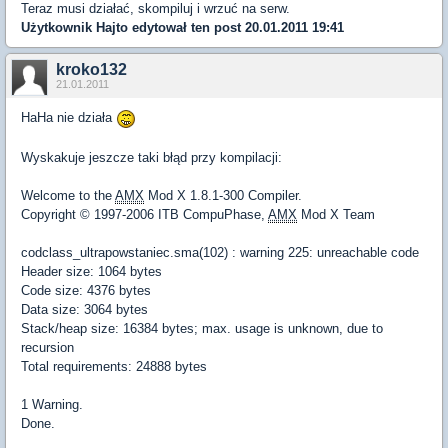
Teraz musi działać, skompiluj i wrzuć na serw.
Użytkownik
Hajto
edytował ten post 20.01.2011 19:41
kroko132
21.01.2011
HaHa nie działa
Wyskakuje jeszcze taki błąd przy kompilacji:
Welcome to the
AMX
Mod X 1.8.1-300 Compiler.
Copyright © 1997-2006 ITB CompuPhase,
AMX
Mod X Team
codclass_ultrapowstaniec.sma(102) : warning 225: unreachable code
Header size: 1064 bytes
Code size: 4376 bytes
Data size: 3064 bytes
Stack/heap size: 16384 bytes; max. usage is unknown, due to
recursion
Total requirements: 24888 bytes
1 Warning.
Done.