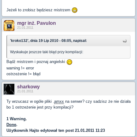
Jeżeli to zrobisz będziesz mistrzem
mgr inż. Pavulon
21.01.2011
'kroko132', dnia 19 Lip 2010 - 08:05, napisał:
Wyskakuje jeszcze taki błąd przy kompilacji:
Bądź mistrzem i poznaj angielski
warning != error
ostrzeżenie != błąd
sharkowy
21.01.2011
Ty wrzucasz w ogóle pliki .
amxx
na serwer? czy sadzisz że nie działa
bo 1 ostrzeżenie jest przy kompilacji?
1 Warning.
Done
.
Użytkownik
Hajto
edytował ten post 21.01.2011 11:23