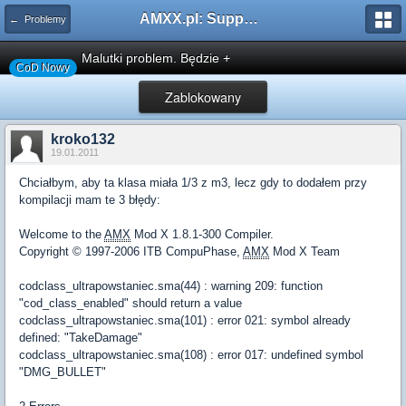
AMXX.pl: Support AMX Mod X i SourceMod
← Problemy
Malutki problem. Będzie +
CoD Nowy
Zablokowany
kroko132
19.01.2011
Chciałbym, aby ta klasa miała 1/3 z m3, lecz gdy to dodałem przy
kompilacji mam te 3 błędy:
Welcome to the
AMX
Mod X 1.8.1-300 Compiler.
Copyright © 1997-2006 ITB CompuPhase,
AMX
Mod X Team
codclass_ultrapowstaniec.sma(44) : warning 209: function
"cod_class_enabled" should return a value
codclass_ultrapowstaniec.sma(101) : error 021: symbol already
defined: "TakeDamage"
codclass_ultrapowstaniec.sma(108) : error 017: undefined symbol
"DMG_BULLET"