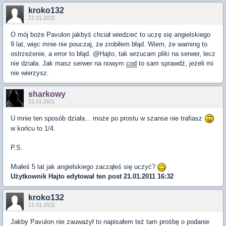
kroko132
21.01.2011
O mój boże Pavulon jakbyś chciał wiedzieć to uczę się angielskiego
9 lat, więc mnie nie pouczaj, że zrobiłem błąd. Wiem, że warning to
ostrzeżenie, a error to błąd. @Hajto, tak wrzucam pliki na serwer, lecz
nie działa. Jak masz serwer na nowym
cod
to sam sprawdź, jeżeli mi
nie wierzysz.
sharkowy
21.01.2011
U mnie ten sposób działa... może po prostu w szanse nie trafiasz
w końcu to 1/4.
P.S.
Miałeś 5 lat jak angielskiego zacząłeś się uczyć?
Użytkownik
Hajto
edytował ten post 21.01.2011 16:32
kroko132
21.01.2011
Jakby Pavulon nie zauważył to napisałem też tam prośbę o podanie