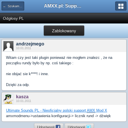
AMXX.pl: Support AMX Mod X i SourceMod
← Szukam pluginu
Odgłosy PL
Zablokowany
andrzejmego
10.01.2011
Witam czy jest taki plugin ponieważ nie mogłem znalezc , że na
początku rundy było by np. coś takiego :
nie obijać sie k****! i inne.
Dzięki za odp.
kasza
10.01.2011
Ultimate Sounds PL - Nieoficjalny polski support
AMX
Mod X
amxmodmenu->ustawienia konfiguracji-> licznik rund -> dźwięk
Udostępnij
Udostępnij