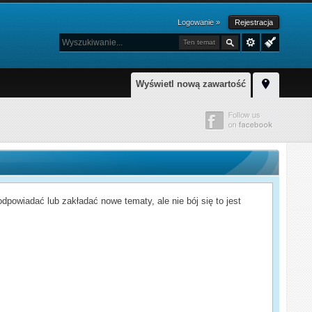
Logowanie »
Rejestracja
Ten temat
Wyświetl nową zawartość
powiadać lub zakładać nowe tematy, ale nie bój się to jest