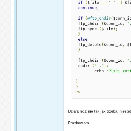
if
(
$file 
==
'.'
||
 $f
continue
;
if
(
@ftp_chdir
(
$conn_i
 ftp_chdir 
(
$conn_id
,
"
 ftp_sync 
(
$file
);
}
else
 ftp_delete
(
$conn_id
,
 $
}
 ftp_chdir 
(
$conn_id
,
"
 chdir 
(
".."
);
	echo 
"Pliki zos
}
}
?>
Działa lecz nie tak jak trzeba, niest
Pozdrawiam.