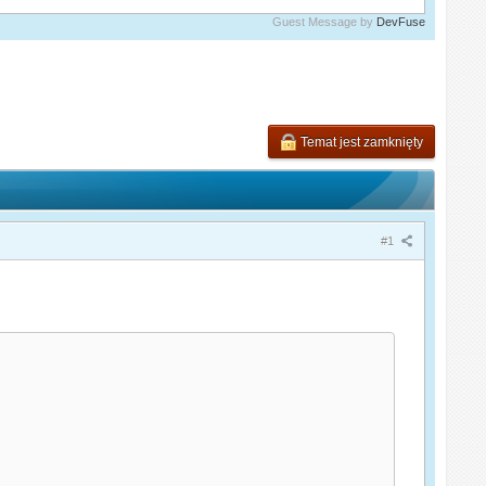
Guest Message by
DevFuse
Temat jest zamknięty
#1