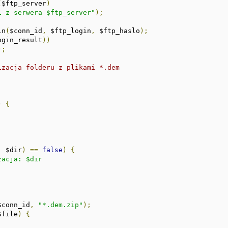
(
$ftp_server
)
i z serwera $ftp_server"
);
in
(
$conn_id
,
 $ftp_login
,
 $ftp_haslo
);
ogin_result
))
);
izacja folderu z plikami *.dem
)
{
,
 $dir
)
==
false
)
{
acja: $dir

$conn_id
,
"*.dem.zip"
);
$file
)
{