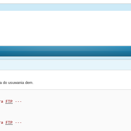
ka do usuwania dem.
ra 
FTP
 ---
ra 
FTP
 ---