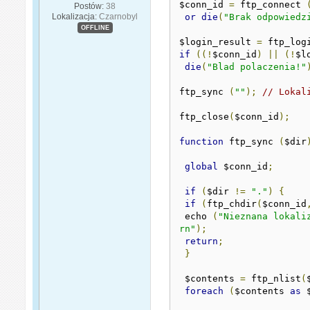
$conn_id 
=
 ftp_connect 
Postów:
38
Lokalizacja:
Czarnobyl
or
die
(
"Brak odpowiedz
OFFLINE
$login_result 
=
 ftp_log
if
((!
$conn_id
)
||
(!
$l
die
(
"Blad polaczenia!"
ftp_sync 
(
""
);
// Lokal
ftp_close
(
$conn_id
);
function
 ftp_sync 
(
$dir
global
 $conn_id
;
if
(
$dir 
!=
"."
)
{
if
(
ftp_chdir
(
$conn_id
 echo 
(
"Nieznana lokaliz
rn"
);
return
;
}
 $contents 
=
 ftp_nlist
(
foreach
(
$contents 
as
 