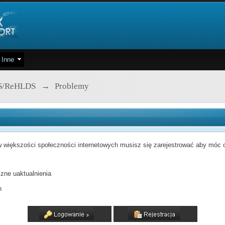
Inne
S/ReHLDS
→
Problemy
 większości społeczności internetowych musisz się zarejestrować aby móc od
zne uaktualnienia
h