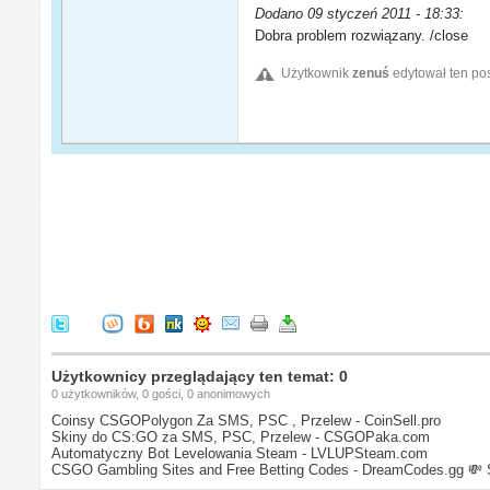
Dodano 09 styczeń 2011 - 18:33:
Dobra problem rozwiązany. /close
Użytkownik
zenuś
edytował ten po
Użytkownicy przeglądający ten temat: 0
0 użytkowników, 0 gości, 0 anonimowych
Coinsy CSGOPolygon Za SMS, PSC , Przelew - CoinSell.pro
Skiny do CS:GO za SMS, PSC, Przelew - CSGOPaka.com
Automatyczny Bot Levelowania Steam - LVLUPSteam.com
CSGO Gambling Sites and Free Betting Codes - DreamCodes.gg
💸 