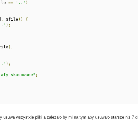
ile 
==
'..'
)
d
,
 $file
))
{
.."
);
file
);
.."
);
tały skasowane"
;
ety usuwa wszystkie pliki a zależało by mi na tym aby usuwało starsze niż 7 d