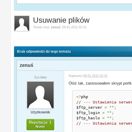
Usuwanie plików
Temat rozp.
zenuś
,
09.01.2011 02:31
Brak odpowiedzi do tego tematu
zenuś
Napisano
09.01.2011 02:31
Życzliwy
Otóż tak, zastosowałem skrypt port
<?
// --- Ustawienia serwe
$ftp_server 
=
""
;
Użytkownik
$ftp_login 
=
""
;
$ftp_haslo 
=
""
;
Reputacja: 1
// --- Ustawienia serwe
Nowy