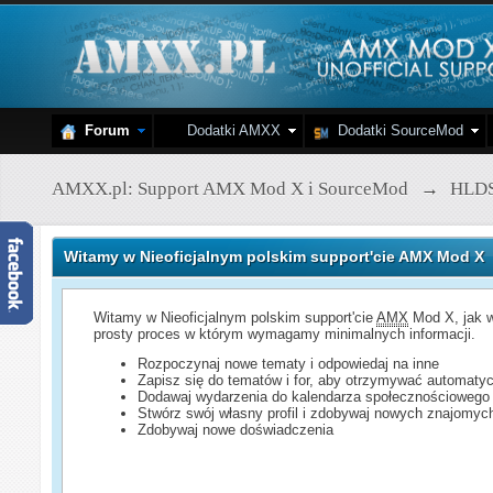
Forum
Dodatki AMXX
Dodatki SourceMod
AMXX.pl: Support AMX Mod X i SourceMod
→
HLD
Witamy w Nieoficjalnym polskim support'cie AMX Mod X
Witamy w Nieoficjalnym polskim support'cie
AMX
Mod X, jak w
prosty proces w którym wymagamy minimalnych informacji.
Rozpoczynaj nowe tematy i odpowiedaj na inne
Zapisz się do tematów i for, aby otrzymywać automatyc
Dodawaj wydarzenia do kalendarza społecznościowego
Stwórz swój własny profil i zdobywaj nowych znajomyc
Zdobywaj nowe doświadczenia