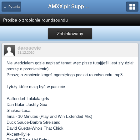
AMXX.pl: Support AMX Mod X i SourceMod
← Pytania
Prośba o zrobionie roundsoundu
Zablokowany
darosevic
31.12.2010
Nie wiedziałem gdzie napisać temat więc piszę tutaj(jeśli jest zły dział
proszę o przeniesienie)
Proszę o zrobienie kogoś ogarniętego paczki roundsoundu .mp3
Tytuły które mają być w paczcie :
Paffendorf-Lalalala girls
Dan Balan-Justify Sex
Shakira-Loca
Inna - 10 Minutes (Play and Win Extended Mix)
Duck Sauce-Barbra Streisand
David Guetta-Who's That Chick
Akcent-Kylie