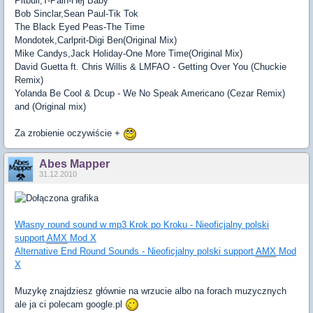
Pitbull,T-Pain-Hej Baby
Bob Sinclar,Sean Paul-Tik Tok
The Black Eyed Peas-The Time
Mondotek,Carlprit-Digi Ben(Original Mix)
Mike Candys,Jack Holiday-One More Time(Original Mix)
David Guetta ft. Chris Willis & LMFAO - Getting Over You (Chuckie
Remix)
Yolanda Be Cool & Dcup - We No Speak Americano (Cezar Remix)
and (Original mix)
Za zrobienie oczywiście +
Abes Mapper
31.12.2010
Własny round sound w mp3 Krok po Kroku - Nieoficjalny polski
support
AMX
Mod X
Alternative End Round Sounds - Nieoficjalny polski support
AMX
Mod
X
Muzykę znajdziesz głównie na wrzucie albo na forach muzycznych
ale ja ci polecam google.pl