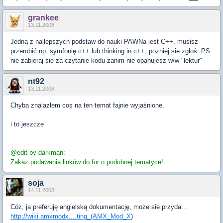
grankee
13.11.2008
Jedną z najlepszych podstaw do nauki PAWNa jest C++, musisz
przerobić np. symfonię c++ lub thinking in c++, pozniej sie zgłoś. PS.
nie zabieraj się za czytanie kodu zanim nie opanujesz w/w "lektur"
nt92
13.11.2008
Chyba znalazłem cos na ten temat fajnie wyjaśnione.
i to jeszcze
@edit by darkman:
Zakaz podawania linków do for o podobnej tematyce!
soja
14.11.2008
Cóż, ja preferuję angielską dokumentację, może sie przyda...
http://wiki.amxmodx....ting_(AMX_Mod_X
)