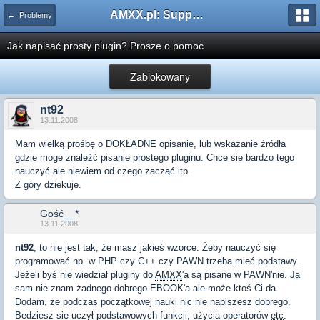
AMXX.pl: Support AMX Mod X i SourceMod
← Problemy
Jak napisać prosty plugin? Prosze o pomoc.
Zablokowany
nt92
13.11.2008
Mam wielką prośbę o DOKŁADNE opisanie, lub wskazanie źródła
gdzie moge znaleźć pisanie prostego pluginu. Chce sie bardzo tego
nauczyć ale niewiem od czego zacząć itp.
Z góry dziekuje.
Gość__*
13.11.2008
nt92
, to nie jest tak, że masz jakieś wzorce. Żeby nauczyć się
programować np. w PHP czy C++ czy PAWN trzeba mieć podstawy.
Jeżeli byś nie wiedział pluginy do
AMXX
'a są pisane w PAWN'nie. Ja
sam nie znam żadnego dobrego EBOOK'a ale może ktoś Ci da.
Dodam, że podczas początkowej nauki nic nie napiszesz dobrego.
Będzięsz się uczył podstawowych funkcji, użycia operatorów
etc
.