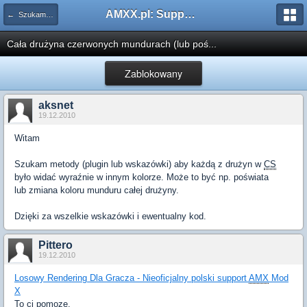
AMXX.pl: Support AMX Mod X i SourceMod
← Szukam pluginu
Cała drużyna czerwonych mundurach (lub poś...
Zablokowany
aksnet
19.12.2010
Witam
Szukam metody (plugin lub wskazówki) aby każdą z drużyn w
CS
było widać wyraźnie w innym kolorze. Może to być np. poświata
lub zmiana koloru munduru całej drużyny.
Dzięki za wszelkie wskazówki i ewentualny kod.
Pittero
19.12.2010
Losowy Rendering Dla Gracza - Nieoficjalny polski support
AMX
Mod
X
To ci pomoze.