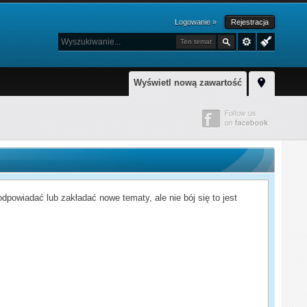
Logowanie »
Rejestracja
Ten temat
Wyświetl nową zawartość
powiadać lub zakładać nowe tematy, ale nie bój się to jest