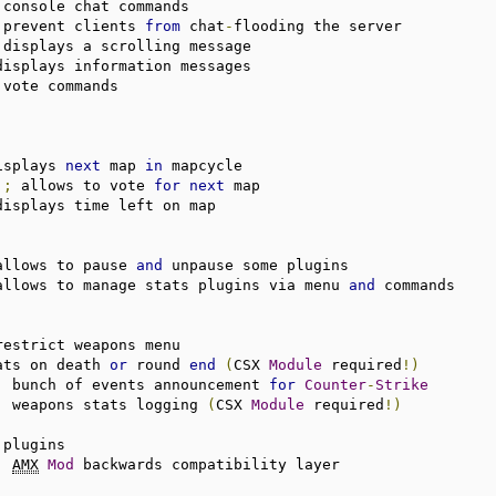
 console chat commands

 prevent clients 
from
 chat
-
flooding the server

 displays a scrolling message

displays information messages

 vote commands

isplays 
next
 map 
in
;
 allows to vote 
for
next
 map

displays time left on map

allows to pause 
and
 unpause some plugins

allows to manage stats plugins via menu 
and
 commands

restrict weapons menu

ats on death 
or
 round 
end
(
CSX 
Module
 required
!)
;
 bunch of events announcement 
for
Counter
-
Strike
;
 weapons stats logging 
(
CSX 
Module
 required
!)
;
AMX
Mod
 backwards compatibility layer
