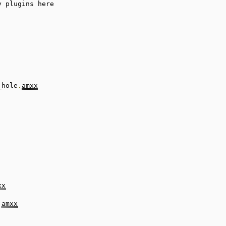
y plugins here

_hole
.
amxx
xx
.
amxx