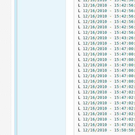
L 
12
/
16
/
2010
-
15
:
42
:
56
L 
12
/
16
/
2010
-
15
:
42
:
56
L 
12
/
16
/
2010
-
15
:
42
:
56
L 
12
/
16
/
2010
-
15
:
42
:
56
L 
12
/
16
/
2010
-
15
:
42
:
56
L 
12
/
16
/
2010
-
15
:
42
:
56
L 
12
/
16
/
2010
-
15
:
43
:
26
L 
12
/
16
/
2010
-
15
:
47
:
00
L 
12
/
16
/
2010
-
15
:
47
:
00
L 
12
/
16
/
2010
-
15
:
47
:
00
L 
12
/
16
/
2010
-
15
:
47
:
00
L 
12
/
16
/
2010
-
15
:
47
:
00
L 
12
/
16
/
2010
-
15
:
47
:
00
L 
12
/
16
/
2010
-
15
:
47
:
00
L 
12
/
16
/
2010
-
15
:
47
:
00
L 
12
/
16
/
2010
-
15
:
47
:
02
L 
12
/
16
/
2010
-
15
:
47
:
02
L 
12
/
16
/
2010
-
15
:
47
:
02
L 
12
/
16
/
2010
-
15
:
47
:
02
L 
12
/
16
/
2010
-
15
:
47
:
02
L 
12
/
16
/
2010
-
15
:
47
:
02
L 
12
/
16
/
2010
-
15
:
47
:
02
L 
12
/
16
/
2010
-
15
:
47
:
02
L 
12
/
16
/
2010
-
15
:
50
:
50