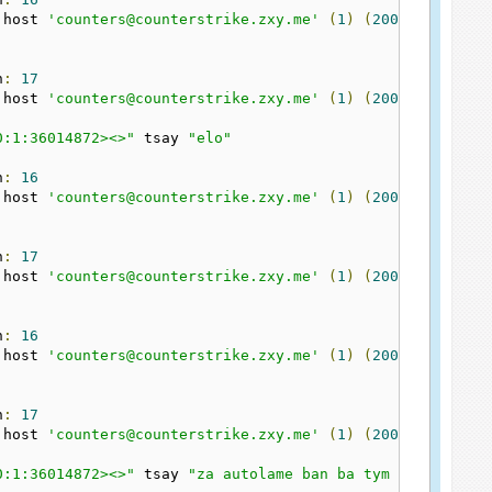
 host 
'counters@counterstrike.zxy.me'
(
1
)
(
2005
)
n
:
17
 host 
'counters@counterstrike.zxy.me'
(
1
)
(
2005
)
0:1:36014872><>"
 tsay 
"elo"
n
:
16
 host 
'counters@counterstrike.zxy.me'
(
1
)
(
2005
)
n
:
17
 host 
'counters@counterstrike.zxy.me'
(
1
)
(
2005
)
n
:
16
 host 
'counters@counterstrike.zxy.me'
(
1
)
(
2005
)
n
:
17
 host 
'counters@counterstrike.zxy.me'
(
1
)
(
2005
)
0:1:36014872><>"
 tsay 
"za autolame ban ba tym serwie!!!"