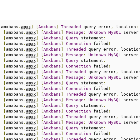
[
amxbans
.
amxx
]
[
Amxbans
]
Threaded
 query error
,
 location
:
:
[
amxbans
.
amxx
]
[
Amxbans
]
Message
:
Unknown
MySQL
 server
:
[
amxbans
.
amxx
]
[
Amxbans
]
Query
 statement
:
:
[
amxbans
.
amxx
]
[
Amxbans
]
Connection
 failed
!
:
[
amxbans
.
amxx
]
[
Amxbans
]
Threaded
 query error
,
 locatio
:
[
amxbans
.
amxx
]
[
Amxbans
]
Message
:
Unknown
MySQL
 server
:
[
amxbans
.
amxx
]
[
Amxbans
]
Query
 statement
:
:
[
amxbans
.
amxx
]
[
Amxbans
]
Connection
 failed
!
:
[
amxbans
.
amxx
]
[
Amxbans
]
Threaded
 query error
,
 locatio
:
[
amxbans
.
amxx
]
[
Amxbans
]
Message
:
Unknown
MySQL
 server
:
[
amxbans
.
amxx
]
[
Amxbans
]
Query
 statement
:
:
[
amxbans
.
amxx
]
[
Amxbans
]
Connection
 failed
!
:
[
amxbans
.
amxx
]
[
Amxbans
]
Threaded
 query error
,
 locatio
:
[
amxbans
.
amxx
]
[
Amxbans
]
Message
:
Unknown
MySQL
 server
:
[
amxbans
.
amxx
]
[
Amxbans
]
Query
 statement
:
:
[
amxbans
.
amxx
]
[
Amxbans
]
Connection
 failed
!
:
[
amxbans
.
amxx
]
[
Amxbans
]
Threaded
 query error
,
 locatio
:
[
amxbans
.
amxx
]
[
Amxbans
]
Message
:
Unknown
MySQL
 server
:
[
amxbans
.
amxx
]
[
Amxbans
]
Query
 statement
:
:
[
amxbans
.
amxx
]
[
Amxbans
]
Connection
 failed
!
:
[
amxbans
.
amxx
]
[
Amxbans
]
Threaded
 query error
,
 locatio