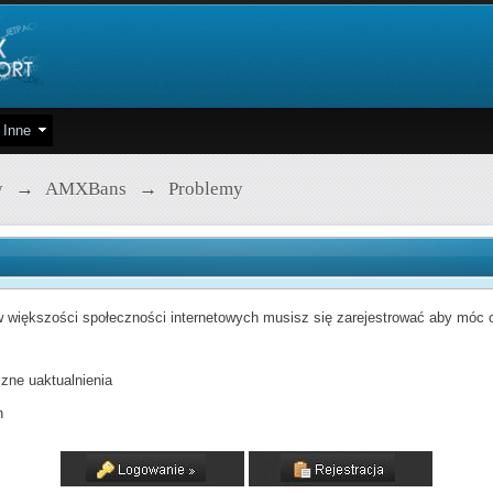
Inne
y
→
AMXBans
→
Problemy
 większości społeczności internetowych musisz się zarejestrować aby móc od
zne uaktualnienia
h