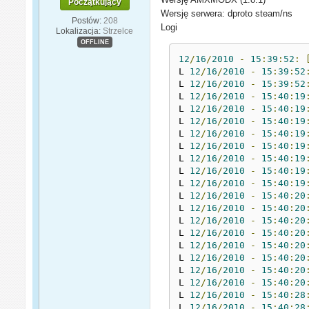
Początkujący
Wersję serwera: dproto steam/ns
Postów:
208
Logi
Lokalizacja:
Strzelce
OFFLINE
12
/
16
/
2010
-
15
:
39
:
52
:
L 
12
/
16
/
2010
-
15
:
39
:
52
L 
12
/
16
/
2010
-
15
:
39
:
52
L 
12
/
16
/
2010
-
15
:
40
:
19
L 
12
/
16
/
2010
-
15
:
40
:
19
L 
12
/
16
/
2010
-
15
:
40
:
19
L 
12
/
16
/
2010
-
15
:
40
:
19
L 
12
/
16
/
2010
-
15
:
40
:
19
L 
12
/
16
/
2010
-
15
:
40
:
19
L 
12
/
16
/
2010
-
15
:
40
:
19
L 
12
/
16
/
2010
-
15
:
40
:
19
L 
12
/
16
/
2010
-
15
:
40
:
20
L 
12
/
16
/
2010
-
15
:
40
:
20
L 
12
/
16
/
2010
-
15
:
40
:
20
L 
12
/
16
/
2010
-
15
:
40
:
20
L 
12
/
16
/
2010
-
15
:
40
:
20
L 
12
/
16
/
2010
-
15
:
40
:
20
L 
12
/
16
/
2010
-
15
:
40
:
20
L 
12
/
16
/
2010
-
15
:
40
:
20
L 
12
/
16
/
2010
-
15
:
40
:
28
L 
12
/
16
/
2010
-
15
:
40
:
28