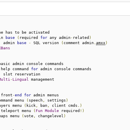
ne has to be activated

in 
base
(
required 
for
 any admin
-
related
)
;
 admin 
base
-
 SQL version 
(
comment admin
.
amxx
)
XBans
basic admin console commands

 help command 
for
 admin console commands

;
 slot reservation

Multi
-
Lingual
 management

 front
-
end
for
 admin menus

ommand menu 
(
speech
,
 settings
)
ayers menu 
(
kick
,
 ban
,
 client cmds
.)
 teleport menu 
(
Fun
Module
 required
!)
maps menu 
(
vote
,
 changelevel
)