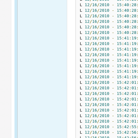
L 
12
/
16
/
2010
-
15
:
40
:
28
L 
12
/
16
/
2010
-
15
:
40
:
28
L 
12
/
16
/
2010
-
15
:
40
:
28
L 
12
/
16
/
2010
-
15
:
40
:
28
L 
12
/
16
/
2010
-
15
:
40
:
28
L 
12
/
16
/
2010
-
15
:
40
:
28
L 
12
/
16
/
2010
-
15
:
41
:
19
L 
12
/
16
/
2010
-
15
:
41
:
19
L 
12
/
16
/
2010
-
15
:
41
:
19
L 
12
/
16
/
2010
-
15
:
41
:
19
L 
12
/
16
/
2010
-
15
:
41
:
19
L 
12
/
16
/
2010
-
15
:
41
:
19
L 
12
/
16
/
2010
-
15
:
41
:
19
L 
12
/
16
/
2010
-
15
:
41
:
19
L 
12
/
16
/
2010
-
15
:
42
:
01
L 
12
/
16
/
2010
-
15
:
42
:
01
L 
12
/
16
/
2010
-
15
:
42
:
01
L 
12
/
16
/
2010
-
15
:
42
:
01
L 
12
/
16
/
2010
-
15
:
42
:
01
L 
12
/
16
/
2010
-
15
:
42
:
01
L 
12
/
16
/
2010
-
15
:
42
:
01
L 
12
/
16
/
2010
-
15
:
42
:
01
L 
12
/
16
/
2010
-
15
:
42
:
55
L 
12
/
16
/
2010
-
15
:
42
:
56
L 
12
/
16
/
2010
-
15
:
42
:
56