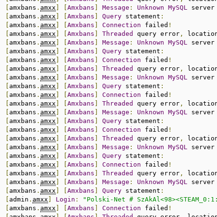
:
[
amxbans
.
amxx
]
[
Amxbans
]
Message
:
Unknown
MySQL
 server
:
[
amxbans
.
amxx
]
[
Amxbans
]
Query
 statement
:
:
[
amxbans
.
amxx
]
[
Amxbans
]
Connection
 failed
!
:
[
amxbans
.
amxx
]
[
Amxbans
]
Threaded
 query error
,
 locatio
:
[
amxbans
.
amxx
]
[
Amxbans
]
Message
:
Unknown
MySQL
 server
:
[
amxbans
.
amxx
]
[
Amxbans
]
Query
 statement
:
:
[
amxbans
.
amxx
]
[
Amxbans
]
Connection
 failed
!
:
[
amxbans
.
amxx
]
[
Amxbans
]
Threaded
 query error
,
 locatio
:
[
amxbans
.
amxx
]
[
Amxbans
]
Message
:
Unknown
MySQL
 server
:
[
amxbans
.
amxx
]
[
Amxbans
]
Query
 statement
:
:
[
amxbans
.
amxx
]
[
Amxbans
]
Connection
 failed
!
:
[
amxbans
.
amxx
]
[
Amxbans
]
Threaded
 query error
,
 locatio
:
[
amxbans
.
amxx
]
[
Amxbans
]
Message
:
Unknown
MySQL
 server
:
[
amxbans
.
amxx
]
[
Amxbans
]
Query
 statement
:
:
[
amxbans
.
amxx
]
[
Amxbans
]
Connection
 failed
!
:
[
amxbans
.
amxx
]
[
Amxbans
]
Threaded
 query error
,
 locatio
:
[
amxbans
.
amxx
]
[
Amxbans
]
Message
:
Unknown
MySQL
 server
:
[
amxbans
.
amxx
]
[
Amxbans
]
Query
 statement
:
:
[
amxbans
.
amxx
]
[
Amxbans
]
Connection
 failed
!
:
[
amxbans
.
amxx
]
[
Amxbans
]
Threaded
 query error
,
 locatio
:
[
amxbans
.
amxx
]
[
Amxbans
]
Message
:
Unknown
MySQL
 server
:
[
amxbans
.
amxx
]
[
Amxbans
]
Query
 statement
:
:
[
admin
.
amxx
]
Login
:
"Polski-Net # SzAkAl<98><STEAM_0:1
:
[
amxbans
.
amxx
]
[
Amxbans
]
Connection
 failed
!
:
[
amxbans
.
amxx
]
[
Amxbans
]
Threaded
 query error
,
 locatio