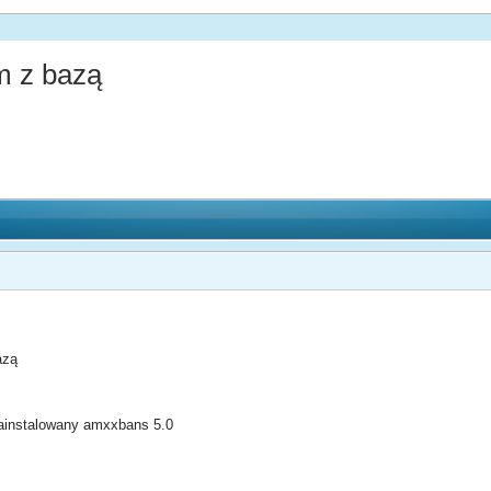
m z bazą
azą
ainstalowany amxxbans 5.0