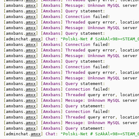
:
[
amxbans
.
amxx
]
[
Amxbans
]
Message
:
Unknown
MySQL
 server
:
[
amxbans
.
amxx
]
[
Amxbans
]
Query
 statement
:
:
[
amxbans
.
amxx
]
[
Amxbans
]
Connection
 failed
!
:
[
amxbans
.
amxx
]
[
Amxbans
]
Threaded
 query error
,
 locatio
:
[
amxbans
.
amxx
]
[
Amxbans
]
Message
:
Unknown
MySQL
 server
:
[
amxbans
.
amxx
]
[
Amxbans
]
Query
 statement
:
:
[
adminchat
.
amxx
]
Chat
:
"Polski-Net # SzAkAl<98><STEAM_
:
[
amxbans
.
amxx
]
[
Amxbans
]
Connection
 failed
!
:
[
amxbans
.
amxx
]
[
Amxbans
]
Threaded
 query error
,
 locatio
:
[
amxbans
.
amxx
]
[
Amxbans
]
Message
:
Unknown
MySQL
 server
:
[
amxbans
.
amxx
]
[
Amxbans
]
Query
 statement
:
:
[
amxbans
.
amxx
]
[
Amxbans
]
Connection
 failed
!
:
[
amxbans
.
amxx
]
[
Amxbans
]
Threaded
 query error
,
 locatio
:
[
amxbans
.
amxx
]
[
Amxbans
]
Message
:
Unknown
MySQL
 server
:
[
amxbans
.
amxx
]
[
Amxbans
]
Query
 statement
:
:
[
amxbans
.
amxx
]
[
Amxbans
]
Connection
 failed
!
:
[
amxbans
.
amxx
]
[
Amxbans
]
Threaded
 query error
,
 locatio
:
[
amxbans
.
amxx
]
[
Amxbans
]
Message
:
Unknown
MySQL
 server
:
[
amxbans
.
amxx
]
[
Amxbans
]
Query
 statement
:
:
[
amxbans
.
amxx
]
[
Amxbans
]
Connection
 failed
!
:
[
amxbans
.
amxx
]
[
Amxbans
]
Threaded
 query error
,
 locatio
:
[
amxbans
.
amxx
]
[
Amxbans
]
Message
:
Unknown
MySQL
 server
:
[
amxbans
.
amxx
]
[
Amxbans
]
Query
 statement
:
:
[
adminchat
.
amxx
]
Chat
:
"Polski-Net # SzAkAl<98><STEAM_