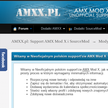
Forum
Dodatki AMXX
Dodatki SourceMod
AMXX.pl: Support AMX Mod X i SourceMod
→
Mod
Witamy w Nieoficjalnym polskim support'cie AMX Mod X
Witamy w Nieoficjalnym polskim support'cie
AMX
Mod X, jak w
prosty proces w którym wymagamy minimalnych informacji.
Rozpoczynaj nowe tematy i odpowiedaj na inne
Zapisz się do tematów i for, aby otrzymywać automatyc
Dodawaj wydarzenia do kalendarza społecznościowego
Stwórz swój własny profil i zdobywaj nowych znajomyc
Zdobywaj nowe doświadczenia