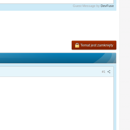
Guest Message by
DevFuse
Temat jest zamknięty
#1