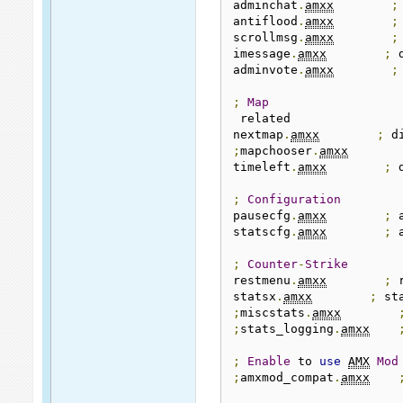
adminchat
.
amxx
;
antiflood
.
amxx
;
scrollmsg
.
amxx
;
imessage
.
amxx
;
 
adminvote
.
amxx
;
;
Map
 related

nextmap
.
amxx
;
 d
;
mapchooser
.
amxx
timeleft
.
amxx
;
 
;
Configuration
pausecfg
.
amxx
;
 
statscfg
.
amxx
;
 
;
Counter
-
Strike
restmenu
.
amxx
;
 
statsx
.
amxx
;
 st
;
miscstats
.
amxx
;
stats_logging
.
amxx
;
Enable
 to 
use
AMX
Mod
;
amxmod_compat
.
amxx