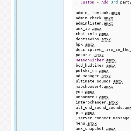
;
Custom
-
Add
3rd
 part
admin_freelook
.
amxx
admin_check
.
amxx
adminlisten
.
amxx
amx_ip
.
amxx
chat_info
.
amxx
dontsayips
.
amxx
hpk
.
amxx
descriptive_fire_in_the
pokazuj
.
amxx
ReasonKicker
.
amxx
bcd_hudtimer
.
amxx
polski_cs
.
amxx
ad_manager
.
amxx
ultimate_sounds
.
amxx
mapchooser4
.
amxx
you
.
amxx
unbanmenu
.
amxx
interpchanger
.
amxx
alt_end_round_sounds
.
am
ptb
.
amxx
;
server_connect_message
menu
.
amxx
amx_snapshot
.
amxx