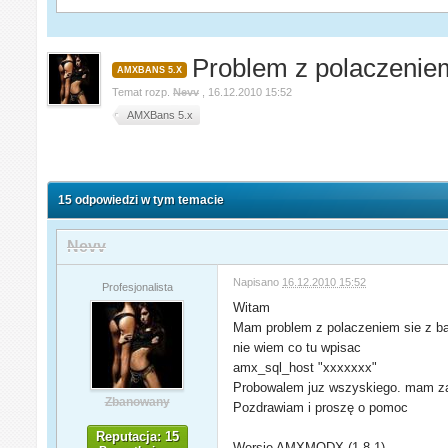
Problem z polaczenie
AMXBANS 5.X
Temat rozp.
Nevv
,
16.12.2010 15:52
AMXBans 5.x
15 odpowiedzi w tym temacie
Nevv
Napisano
16.12.2010 15:52
Profesjonalista
Witam
Mam problem z polaczeniem sie z b
nie wiem co tu wpisac
amx_sql_host "xxxxxxx"
Probowalem juz wszyskiego. mam z
Zbanowany
Pozdrawiam i proszę o pomoc
Reputacja: 15
Wersję AMXMODX (1.8.1)