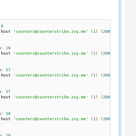
6
 host 
'counters@counterstrike.zxy.me'
(
1
)
(
2005
)
n
:
16
 host 
'counters@counterstrike.zxy.me'
(
1
)
(
2005
)
n
:
17
 host 
'counters@counterstrike.zxy.me'
(
1
)
(
2005
)
n
:
17
 host 
'counters@counterstrike.zxy.me'
(
1
)
(
2005
)
n
:
16
 host 
'counters@counterstrike.zxy.me'
(
1
)
(
2005
)
n
:
16