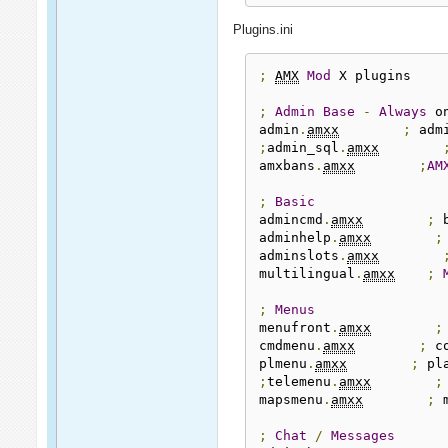
Plugins.ini
;
AMX
Mod
 X plugins

;
Admin
Base
-
Always
 o
admin
.
amxx
;
 adm
;
admin_sql
.
amxx
amxbans
.
amxx
;
AM
;
Basic
admincmd
.
amxx
;
 
adminhelp
.
amxx
;
adminslots
.
amxx
multilingual
.
amxx
;
;
Menus
menufront
.
amxx
;
cmdmenu
.
amxx
;
 c
plmenu
.
amxx
;
 pl
;
telemenu
.
amxx
;
mapsmenu
.
amxx
;
 
;
Chat
/
Messages