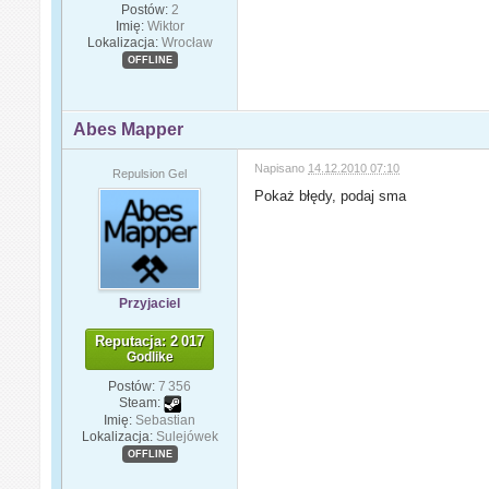
Postów:
2
Imię:
Wiktor
Lokalizacja:
Wrocław
OFFLINE
Abes Mapper
Napisano
14.12.2010 07:10
Repulsion Gel
Pokaż błędy, podaj sma
Przyjaciel
Reputacja: 2 017
Godlike
Postów:
7 356
Steam:
Imię:
Sebastian
Lokalizacja:
Sulejówek
OFFLINE