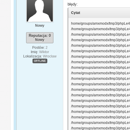
błędy:
Cytat
home/groups/amxmodx/tmp3/phpLe46iC.s
Nowy
/home/groups/amxmodx/tmp3/phpLe46iC.
/home/groups/amxmodx/tmp3/phpLe46iC
Reputacja: 0
Nowy
/home/groups/amxmodx/tmp3/phpLe46i
/home/groups/amxmodx/tmp3/phpLe46i
Postów:
2
/home/groups/amxmodx/tmp3/phpLe46i
Imię:
Wiktor
Lokalizacja:
Wrocław
/home/groups/amxmodx/tmp3/phpLe46i
OFFLINE
/home/groups/amxmodx/tmp3/phpLe46iC.
/home/groups/amxmodx/tmp3/phpLe46
/home/groups/amxmodx/tmp3/phpLe46i
/home/groups/amxmodx/tmp3/phpLe46iC
/home/groups/amxmodx/tmp3/phpLe46iC
/home/groups/amxmodx/tmp3/phpLe46iC
/home/groups/amxmodx/tmp3/phpLe46iC
/home/groups/amxmodx/tmp3/phpLe46iC
/home/groups/amxmodx/tmp3/phpLe46iC
/home/groups/amxmodx/tmp3/phpLe46iC
/home/groups/amxmodx/tmp3/phpLe46iC
/home/groups/amxmodx/tmp3/phpLe46i
/home/groups/amxmodx/tmp3/phpLe46iC