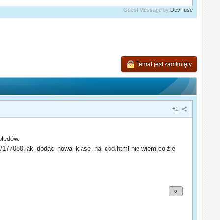
Guest Message by
DevFuse
Temat jest zamknięty
#1
błędów.
_6/177080-jak_dodac_nowa_klase_na_cod.html nie wiem co źle
0