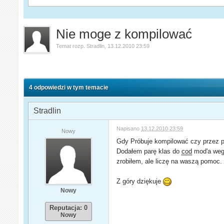
Nie moge z kompilować
Temat rozp.
Stradlin
,
13.12.2010 23:59
4 odpowiedzi w tym temacie
Stradlin
Napisano
13.12.2010 23:59
Nowy
Gdy Próbuje kompilować czy przez p
Dodałem parę klas do
cod
mod'a wegł
zrobiłem, ale liczę na waszą pomoc.
Z góry dziękuje
Nowy
Reputacja: 0
Nowy