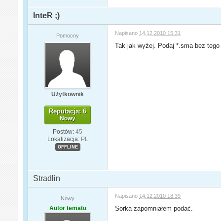
InteR ;)
Napisano
14.12.2010 15:31
Pomocny
Tak jak wyżej. Podaj *.sma bez tego
Użytkownik
Reputacja: 6
Nowy
Postów:
45
Lokalizacja:
PL
OFFLINE
Stradlin
Napisano
14.12.2010 18:39
Nowy
Autor tematu
Sorka zapomniałem podać.