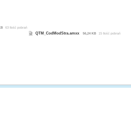
KB
63 Ilość pobrań
QTM_CodModStra.amxx
56,24 KB
15 Ilość pobrań