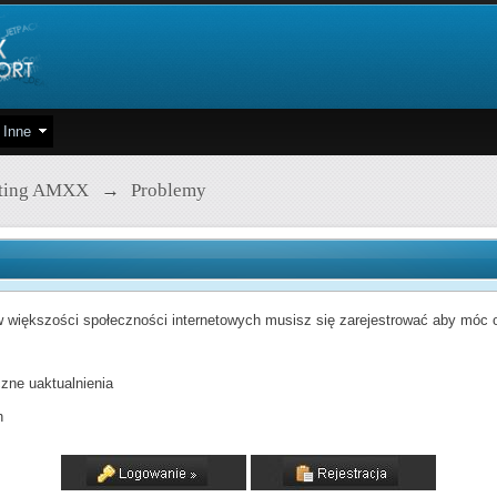
Inne
pting AMXX
→
Problemy
 większości społeczności internetowych musisz się zarejestrować aby móc od
zne uaktualnienia
h