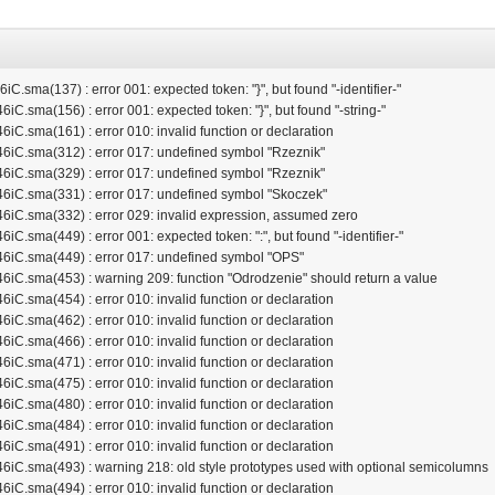
ma(137) : error 001: expected token: "}", but found "-identifier-"
sma(156) : error 001: expected token: "}", but found "-string-"
.sma(161) : error 010: invalid function or declaration
C.sma(312) : error 017: undefined symbol "Rzeznik"
C.sma(329) : error 017: undefined symbol "Rzeznik"
C.sma(331) : error 017: undefined symbol "Skoczek"
C.sma(332) : error 029: invalid expression, assumed zero
sma(449) : error 001: expected token: ":", but found "-identifier-"
iC.sma(449) : error 017: undefined symbol "OPS"
C.sma(453) : warning 209: function "Odrodzenie" should return a value
.sma(454) : error 010: invalid function or declaration
.sma(462) : error 010: invalid function or declaration
.sma(466) : error 010: invalid function or declaration
.sma(471) : error 010: invalid function or declaration
.sma(475) : error 010: invalid function or declaration
.sma(480) : error 010: invalid function or declaration
.sma(484) : error 010: invalid function or declaration
.sma(491) : error 010: invalid function or declaration
C.sma(493) : warning 218: old style prototypes used with optional semicolumns
.sma(494) : error 010: invalid function or declaration