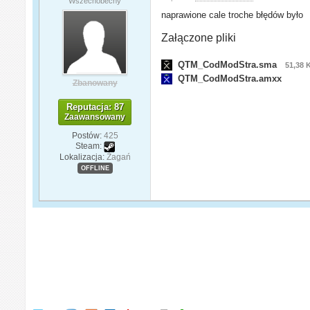
Wszechobecny
naprawione cale troche błędów było
Załączone pliki
QTM_CodModStra.sma
51,38 
QTM_CodModStra.amxx
Zbanowany
Reputacja: 87
Zaawansowany
Postów:
425
Steam:
Lokalizacja:
Żagań
OFFLINE