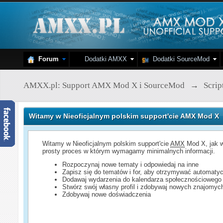
Forum
Dodatki AMXX
Dodatki SourceMod
AMXX.pl: Support AMX Mod X i SourceMod
→
Scri
Witamy w Nieoficjalnym polskim support'cie AMX Mod X
Witamy w Nieoficjalnym polskim support'cie
AMX
Mod X, jak w
prosty proces w którym wymagamy minimalnych informacji.
Rozpoczynaj nowe tematy i odpowiedaj na inne
Zapisz się do tematów i for, aby otrzymywać automatyc
Dodawaj wydarzenia do kalendarza społecznościowego
Stwórz swój własny profil i zdobywaj nowych znajomyc
Zdobywaj nowe doświadczenia