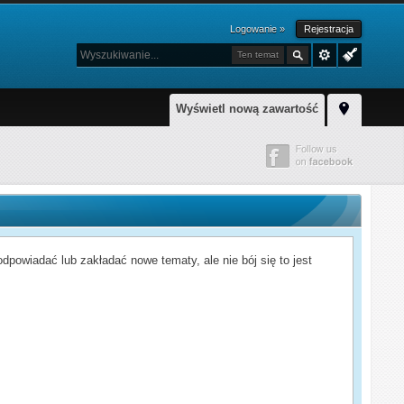
Logowanie »
Rejestracja
Ten temat
Wyświetl nową zawartość
powiadać lub zakładać nowe tematy, ale nie bój się to jest