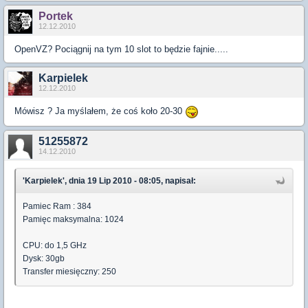
Portek
12.12.2010
OpenVZ? Pociągnij na tym 10 slot to będzie fajnie.....
Karpielek
12.12.2010
Mówisz ? Ja myślałem, że coś koło 20-30
51255872
14.12.2010
'Karpielek', dnia 19 Lip 2010 - 08:05, napisał:
Pamiec Ram : 384
Pamięc maksymalna: 1024
CPU: do 1,5 GHz
Dysk: 30gb
Transfer miesięczny: 250