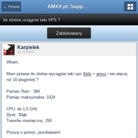
AMXX.pl: Support AMX Mod X i SourceMod
← Pytania
Ile slotów uciągnie taki VPS ?
Zablokowany
Karpielek
12.12.2010
Witam,
Mam pytanie ile slotów wyciągnie taki vps (
hlds
+
amxx
i nie więcej
niż 10 pluginów) ?
Pamiec Ram : 384
Pamięc maksymalna: 1024
CPU: do 1,5 GHz
Dysk: 30gb
Transfer miesięczny: 250
Proszę o pomoc, pozdrawiam!