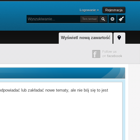
Logowanie »
Rejestracja
Ten temat
Wyświetl nową zawartość
powiadać lub zakładać nowe tematy, ale nie bój się to jest