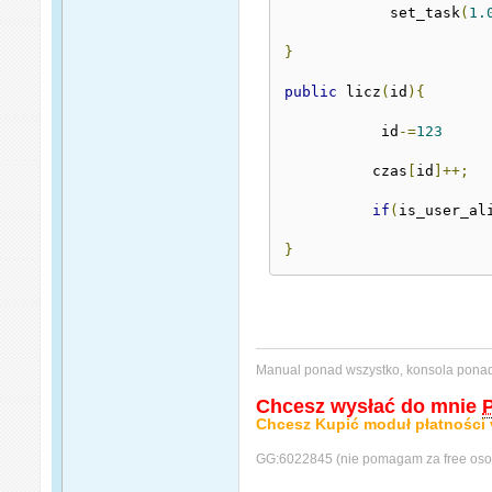
            set_task
(
1.
}
public
 licz
(
id
){
           id
-=
123
          czas
[
id
]++;
if
(
is_user_al
}
Manual ponad wszystko, konsola pon
Chcesz wysłać do mnie
Chcesz Kupić moduł płatności 
GG:6022845 (nie pomagam za free oso