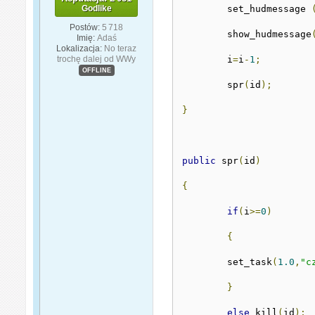
Godlike
	set_hudmessage 
Postów:
5 718
	show_hudmessage
Imię:
Adaś
Lokalizacja:
No teraz
trochę dalej od WWy
	i
=
i
-
1
;
OFFLINE
	spr
(
id
);
}
public
 spr
(
id
)
{
if
(
i
>=
0
)
{
	set_task
(
1.0
,
"c
}
else
 kill
(
id
);