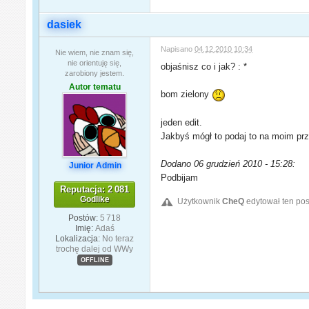
dasiek
Napisano
04.12.2010 10:34
Nie wiem, nie znam się,
nie orientuję się,
objaśnisz co i jak? : *
zarobiony jestem.
Autor tematu
bom zielony
jeden edit.
Jakbyś mógł to podaj to na moim prz
Dodano 06 grudzień 2010 - 15:28:
Junior Admin
Podbijam
Reputacja: 2 081
Godlike
Użytkownik
CheQ
edytował ten pos
Postów:
5 718
Imię:
Adaś
Lokalizacja:
No teraz
trochę dalej od WWy
OFFLINE