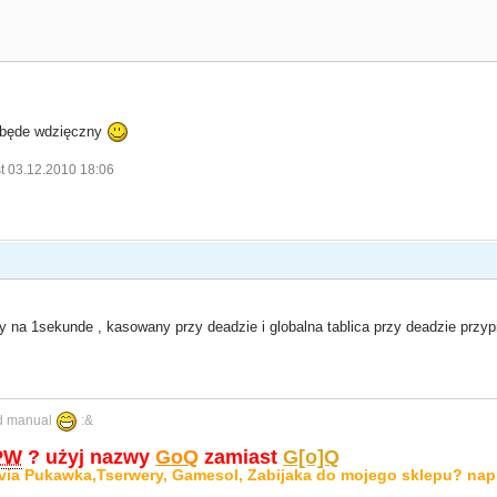
e będe wdzięczny
t 03.12.2010 18:06
y na 1sekunde , kasowany przy deadzie i globalna tablica przy deadzie przyp
ad manual
:&
PW
? użyj nazwy
GoQ
zamiast
G[o]Q
via Pukawka,Tserwery, Gamesol, Zabijaka do mojego sklepu? nap