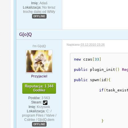
Imię:
Adaś
Lokalizacja:
No teraz
trochę dalej od WWy
OFFLINE
G[o]Q
Napisano
03.12.2010 23:26
I'm G[o]Q
new
 czas
[
33
]
public
 plugin_init
()
Re
Przyjaciel
public
 spwn
(
id
){
Reputacja: 1 344
if
(
task_exis
Godlike
Postów:
3 563
                       
Steam:
Imię:
Krzysiek
                       
Lokalizacja:
C: /
program Files / Valve /
Cstrike / G[o]Q.dem
}
OFFLINE