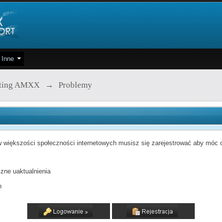
Inne
pting AMXX
→
Problemy
 większości społeczności internetowych musisz się zarejestrować aby móc od
zne uaktualnienia
h