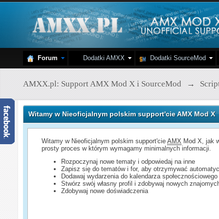
Forum
Dodatki AMXX
Dodatki SourceMod
AMXX.pl: Support AMX Mod X i SourceMod
→
Scri
Witamy w Nieoficjalnym polskim support'cie AMX Mod X
Witamy w Nieoficjalnym polskim support'cie
AMX
Mod X, jak w
prosty proces w którym wymagamy minimalnych informacji.
Rozpoczynaj nowe tematy i odpowiedaj na inne
Zapisz się do tematów i for, aby otrzymywać automatyc
Dodawaj wydarzenia do kalendarza społecznościowego
Stwórz swój własny profil i zdobywaj nowych znajomyc
Zdobywaj nowe doświadczenia