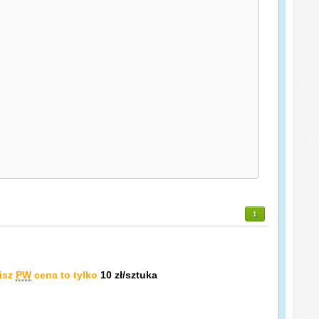
1
isz
PW
cena to tylko
10 zł/sztuka