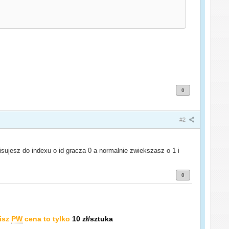
0
#2
isujesz do indexu o id gracza 0 a normalnie zwiekszasz o 1 i
0
isz
PW
cena to tylko
10 zł/sztuka