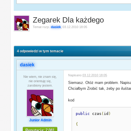
Zegarek Dla każdego
Temat rozp.
dasiek
,
03.12.2010 18:05
4 odpowiedzi w tym temacie
dasiek
Napisano
03.12.2010 18:05
Nie wiem, nie znam się,
nie orientuję się,
Siemasz. Otóż mam problem. Napisałem
zarobiony jestem.
Chciałbym Zrobić tak, żeby po iluśt
kod
public
 czas
(
id
)
Junior Admin
{
Reputacja: 2 081