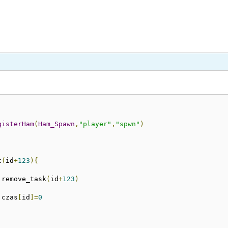
gisterHam
(
Ham_Spawn
,
"player"
,
"spwn"
)
t
(
id
+
123
){
 remove_task
(
id
+
123
)
 czas
[
id
]=
0