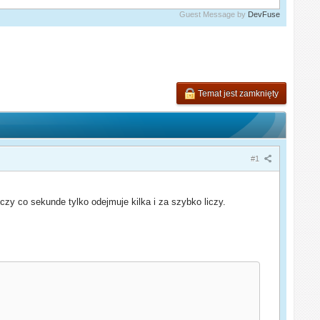
Guest Message by
DevFuse
Temat jest zamknięty
#1
czy co sekunde tylko odejmuje kilka i za szybko liczy.