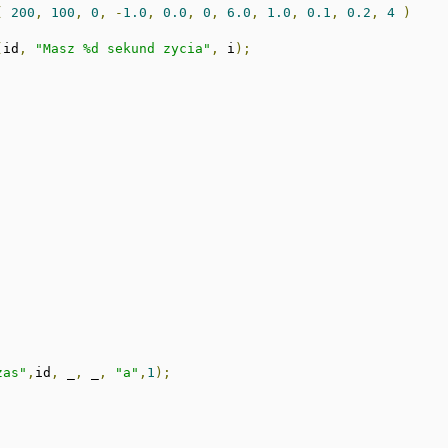
(
200
,
100
,
0
,
-
1.0
,
0.0
,
0
,
6.0
,
1.0
,
0.1
,
0.2
,
4
)
(
id
,
"Masz %d sekund zycia"
,
 i
);
zas"
,
id
,
 _
,
 _
,
"a"
,
1
);