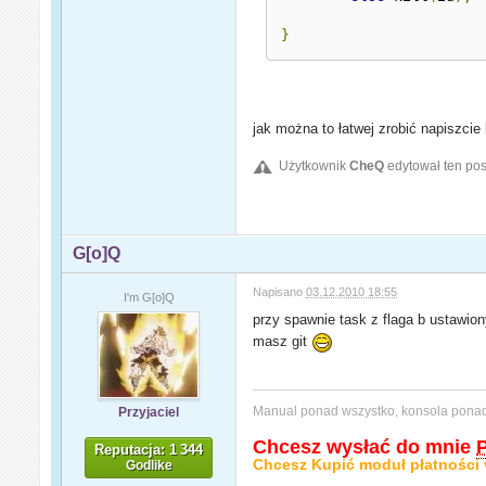
}
jak można to łatwej zrobić napiszci
Użytkownik
CheQ
edytował ten pos
G[o]Q
Napisano
03.12.2010 18:55
I'm G[o]Q
przy spawnie task z flaga b ustawion
masz git
Manual ponad wszystko, konsola pon
Przyjaciel
Chcesz wysłać do mnie
Reputacja: 1 344
Chcesz Kupić moduł płatności 
Godlike