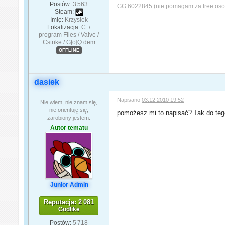
Postów:
3 563
GG:6022845 (nie pomagam za free oso
Steam:
Imię:
Krzysiek
Lokalizacja:
C: /
program Files / Valve /
Cstrike / G[o]Q.dem
OFFLINE
dasiek
Napisano
03.12.2010 19:52
Nie wiem, nie znam się,
nie orientuję się,
pomożesz mi to napisać? Tak do tego
zarobiony jestem.
Autor tematu
Junior Admin
Reputacja: 2 081
Godlike
Postów:
5 718