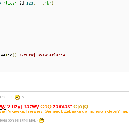
0
,
"licz"
,
id
+
123
,
_
,
_
,
"b"
)
ive
(
id
))
//tutaj wyswietlanie
ad manual
:&
PW
? użyj nazwy
GoQ
zamiast
G[o]Q
via Pukawka,Tserwery, Gamesol, Zabijaka do mojego sklepu? nap
bom ponizej rangi MoD)