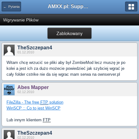
AMXX.pl: Support AMX Mod X i SourceMod
← Pytania
Wgrywanie Plików
Zablokowany
TheSzczepan4
01.12.2010
Witam chcę wrzucić se pliki aby był ZombieMod lecz muszę je po
kolei a jest ich za dużo możecie powiedzieć jak szybciej wgrać je
cały folder cstrike nie da się wgrac mam serwa na ownserver.pl
Abes Mapper
02.12.2010
FileZilla - The free
FTP
solution
WinSCP :: Co to jest WinSCP
Lub innym klientem
FTP
TheSzczepan4
02.12.2010