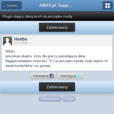
AMXX.pl: Support AMX Mod X i SourceMod
← Szukam pluginu
Plugin dający daną broń na początku rundy.
Zablokowany
Haribo
29.11.2010
Witam,
poszukuje pluginu, który dla graczy posiadającej daną
flagę(przykładowo może być "b") na początku każdej rundy będzie im
dawał kevlar/def'a/ czy granaty.
Udostępnij
Udostępnij
Zablokowany
Pełna wersja
Polski