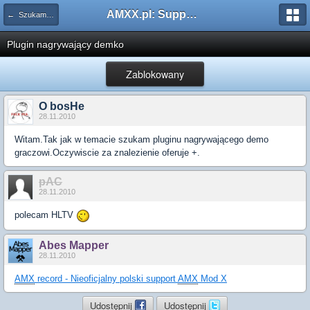
AMXX.pl: Support AMX Mod X i SourceMod
← Szukam pluginu
Plugin nagrywający demko
Zablokowany
O bosHe
28.11.2010
Witam.Tak jak w temacie szukam pluginu nagrywającego demo
graczowi.Oczywiscie za znalezienie oferuje +.
pAC
28.11.2010
polecam HLTV
Abes Mapper
28.11.2010
AMX
record - Nieoficjalny polski support
AMX
Mod X
Udostępnij
Udostępnij