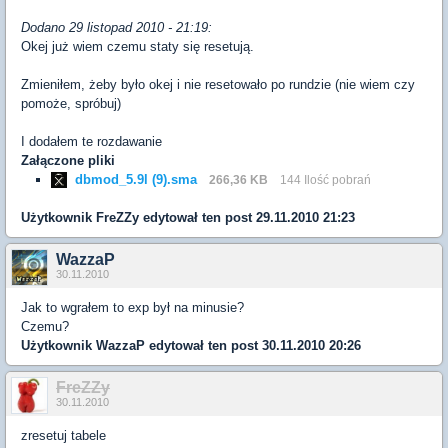
Dodano 29 listopad 2010 - 21:19:
Okej już wiem czemu staty się resetują.
Zmieniłem, żeby było okej i nie resetowało po rundzie (nie wiem czy
pomoże, spróbuj)
I dodałem te rozdawanie
Załączone pliki
dbmod_5.9l (9).sma
266,36 KB
144 Ilość pobrań
Użytkownik
FreZZy
edytował ten post 29.11.2010 21:23
WazzaP
30.11.2010
Jak to wgrałem to exp był na minusie?
Czemu?
Użytkownik
WazzaP
edytował ten post 30.11.2010 20:26
FreZZy
30.11.2010
zresetuj tabele