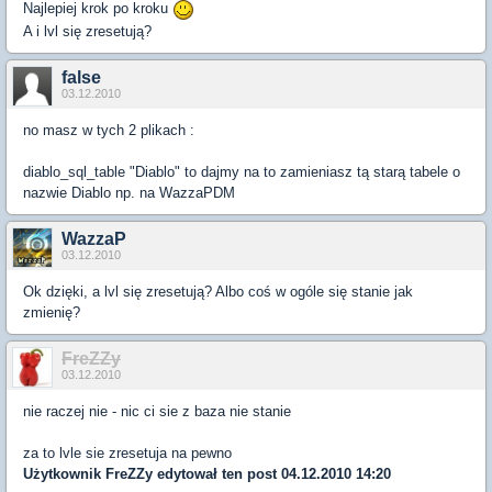
Najlepiej krok po kroku
A i lvl się zresetują?
false
03.12.2010
no masz w tych 2 plikach :
diablo_sql_table "Diablo" to dajmy na to zamieniasz tą starą tabele o
nazwie Diablo np. na WazzaPDM
WazzaP
03.12.2010
Ok dzięki, a lvl się zresetują? Albo coś w ogóle się stanie jak
zmienię?
FreZZy
03.12.2010
nie raczej nie - nic ci sie z baza nie stanie
za to lvle sie zresetuja na pewno
Użytkownik
FreZZy
edytował ten post 04.12.2010 14:20