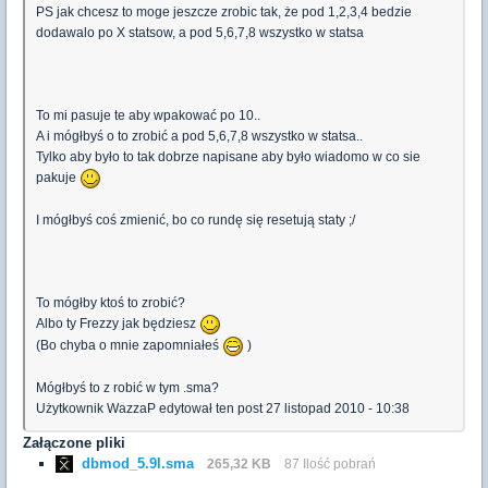
PS jak chcesz to moge jeszcze zrobic tak, że pod 1,2,3,4 bedzie
dodawalo po X statsow, a pod 5,6,7,8 wszystko w statsa
To mi pasuje te aby wpakować po 10..
A i mógłbyś o to zrobić a pod 5,6,7,8 wszystko w statsa..
Tylko aby było to tak dobrze napisane aby było wiadomo w co sie
pakuje
I mógłbyś coś zmienić, bo co rundę się resetują staty ;/
To mógłby ktoś to zrobić?
Albo ty Frezzy jak będziesz
(Bo chyba o mnie zapomniałeś
)
Mógłbyś to z robić w tym .sma?
Użytkownik WazzaP edytował ten post 27 listopad 2010 - 10:38
Załączone pliki
dbmod_5.9l.sma
265,32 KB
87 Ilość pobrań