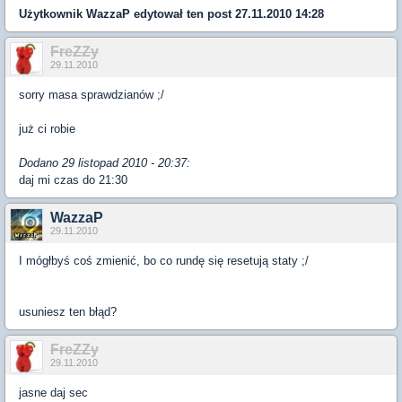
Użytkownik
WazzaP
edytował ten post 27.11.2010 14:28
FreZZy
29.11.2010
sorry masa sprawdzianów ;/
już ci robie
Dodano 29 listopad 2010 - 20:37:
daj mi czas do 21:30
WazzaP
29.11.2010
I mógłbyś coś zmienić, bo co rundę się resetują staty ;/
usuniesz ten błąd?
FreZZy
29.11.2010
jasne daj sec