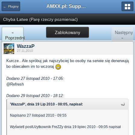
AMXX.pl: Support AMX Mod X i SourceMod
← Pluginy
Chyba Łatwe (Parę rzeczy pozmieniać)
«
Zablokowany
Następny
Poprzedni
»
WazzaP
27.11.2010
Kurcze.. Ale spróbuj jak najszybciej bo osoby na serwie się denerwują
bo obiecałem im to wczoraj
Dodano 27 listopad 2010 - 17:05:
@Refresh
Dodano 29 listopad 2010 - 18:12:
'WazzaP', dnia 19 Lip 2010 - 08:05, napisał:
Napisano 27 listopad 2010 - 09:55
Wyświetl postUżytkownik FreZZy dnia 19 lipiec 2010 - 09:05 napisał