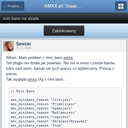
AMXX.pl: Support AMX Mod X i SourceMod
← Problemy z pluginami
mini bans nie działa
Zablokowany
Sevcio
21.11.2010
Witam. Mam problem z mini_bans.
amxx
Ten plugin nie działa jak powinien. Nie ma w menu czasów banów,
tylko sam perm, banuje nie tych graczy co wybierzemy. Proszę o
pomoc.
Tak wygląda
amxx
.cfg z mini bans.:
// Mini Bans
amx_minibans_reason "Czitujesz"
amx_minibans_reason "Przeklinasz"
amx_minibans_reason "Spamujesz"
amx_minibans_reason "Reklamujesz"
amx_minibans_reason "Lagujesz"
amx_minibans_reason "Obrazasz/Wyzywasz"
amx_minibans_reason "Inne"