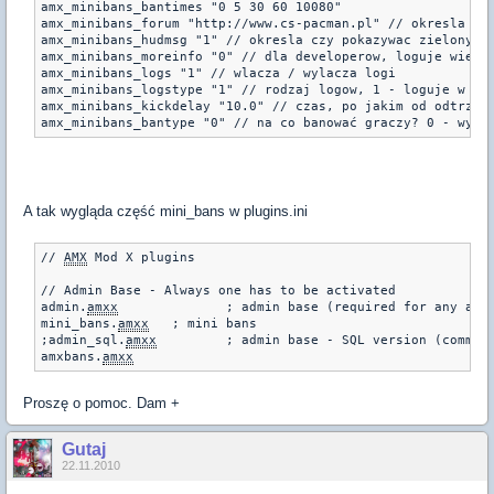
amx_minibans_bantimes "0 5 30 60 10080"
amx_minibans_forum "http://www.cs-pacman.pl" // okresla fo
amx_minibans_hudmsg "1" // okresla czy pokazywac zielony n
amx_minibans_moreinfo "0" // dla developerow, loguje wiece
amx_minibans_logs "1" // wlacza / wylacza logi 
amx_minibans_logstype "1" // rodzaj logow, 1 - loguje w lo
amx_minibans_kickdelay "10.0" // czas, po jakim od odtrzym
A tak wygląda część mini_bans w plugins.ini
// 
AMX
 Mod X plugins

// Admin Base - Always one has to be activated

admin.
amxx
		; admin base (required for any admin-related)

mini_bans.
amxx
   ; mini bans

;admin_sql.
amxx
		; admin base - SQL version (commen
amxbans.
amxx
Proszę o pomoc. Dam +
Gutaj
22.11.2010