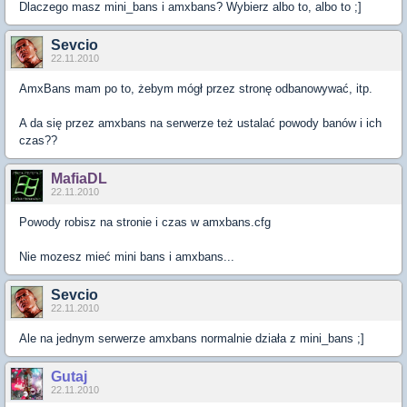
Dlaczego masz mini_bans i amxbans? Wybierz albo to, albo to ;]
Sevcio
22.11.2010
AmxBans mam po to, żebym mógł przez stronę odbanowywać, itp.
A da się przez amxbans na serwerze też ustalać powody banów i ich
czas??
MafiaDL
22.11.2010
Powody robisz na stronie i czas w amxbans.cfg
Nie mozesz mieć mini bans i amxbans...
Sevcio
22.11.2010
Ale na jednym serwerze amxbans normalnie działa z mini_bans ;]
Gutaj
22.11.2010