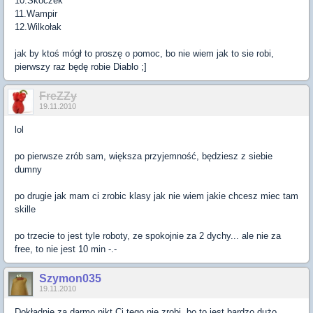
10.Skoczek
11.Wampir
12.Wilkołak
jak by ktoś mógł to proszę o pomoc, bo nie wiem jak to sie robi,
pierwszy raz będę robie Diablo ;]
FreZZy
19.11.2010
lol
po pierwsze zrób sam, większa przyjemność, będziesz z siebie
dumny
po drugie jak mam ci zrobic klasy jak nie wiem jakie chcesz miec tam
skille
po trzecie to jest tyle roboty, ze spokojnie za 2 dychy... ale nie za
free, to nie jest 10 min -.-
Szymon035
19.11.2010
Dokładnie za darmo nikt Ci tego nie zrobi, bo to jest bardzo dużo