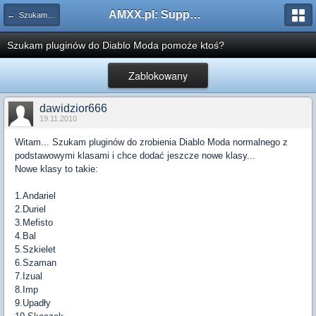
AMXX.pl: Support AMX Mod X i SourceMod
← Szukam pluginu
Szukam pluginów do Diablo Moda pomoże ktoś?
Zablokowany
dawidzior666
19.11.2010
Witam... Szukam pluginów do zrobienia Diablo Moda normalnego z
podstawowymi klasami i chce dodać jeszcze nowe klasy...
Nowe klasy to takie:
1.Andariel
2.Duriel
3.Mefisto
4.Bal
5.Szkielet
6.Szaman
7.Izual
8.Imp
9.Upadły